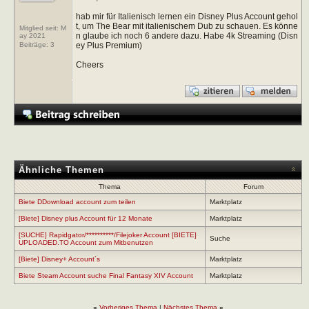
hab mir für Italienisch lernen ein Disney Plus Account gehol
t, um The Bear mit italienischem Dub zu schauen. Es könne
Mitglied seit: M
n glaube ich noch 6 andere dazu. Habe 4k Streaming (Disn
ay 2021
ey Plus Premium)
Beiträge:
3
Cheers
Ähnliche Themen
Thema
Forum
Biete DDownload account zum teilen
Marktplatz
[Biete] Disney plus Account für 12 Monate
Marktplatz
[SUCHE] Rapidgator/**********/Filejoker Account [BIETE]
Suche
UPLOADED.TO Account zum Mitbenutzen
[Biete] Disney+ Account´s
Marktplatz
Biete Steam Account suche Final Fantasy XIV Account
Marktplatz
«
Vorheriges Thema
|
Nächstes Thema
»