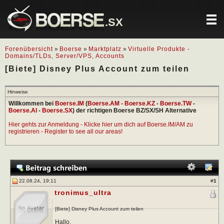
.SX
Forenübersicht
»
Boerse
»
Marktplatz
»
Virtuelle Produkte -
Domains/TLDs, Server/VPS, Accounts
[Biete] Disney Plus Account zum teilen
Hinweise
Willkommen bei
Boerse.IM
(
Boerse.AM
-
Boerse.KZ
-
Boerse.TW
-
Boerse.AI
-
Boerse.SX
) der richtigen Boerse BZ/SX/SH Alternative
Hier gehts zur Anmeldung - Klicke hier um dich auf Boerse.IM/AM zu
registrieren - Register to see all our areas!
22.08.24, 19:11
#
1
tronimus_ultra
[Biete] Disney Plus Account zum teilen
Hallo,