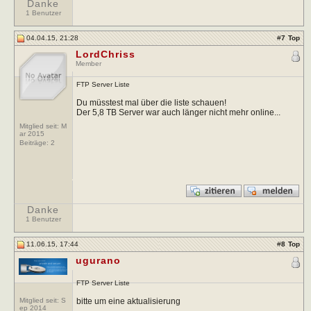
Danke
1 Benutzer
04.04.15, 21:28
#
7
Top
LordChriss
Member
FTP Server Liste
Du müsstest mal über die liste schauen!
Der 5,8 TB Server war auch länger nicht mehr online...
Mitglied seit: M
ar 2015
Beiträge:
2
Danke
1 Benutzer
11.06.15, 17:44
#
8
Top
ugurano
FTP Server Liste
bitte um eine aktualisierung
Mitglied seit: S
ep 2014