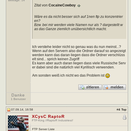
Beiträge:
14
Zitat von
CocaineCowboy
Wäre es da nicht besser sich auf 1nen ftp zu konzentrier
en?
Bzw. bei mir werden viele Namen nur als ? dargestellt w
as das Ganze ziemlich unübersichtlich macht.
Ich verstehe leider nicht so genau was du nun meinst...?
Wenn auf den Servern also die Ordner darauf so angezeigt
werden kann das daran liegen dass die Ordner verschlüss
elt sind... sprich keinen Zugriff
Es kann aber auch daran liegen dass viele Russische Serv
er dabei sind die natürlich viel Kyrillisch verwenden.
Am sonsten weiß ich nicht wo das Problem ist
Danke
1 Benutzer
07.09.14, 16:58
#
4
Top
XCysC RaptoR
FTP-King //RaptoR Industries//
FTP Server Liste