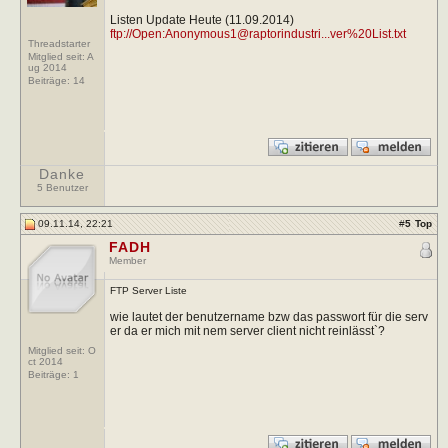
Listen Update Heute (11.09.2014)
ftp://Open:
Anonymous1@raptorindustri...ver
%20List.txt
Threadstarter
Mitglied seit: A
ug 2014
Beiträge:
14
Danke
5 Benutzer
09.11.14, 22:21
#
5
Top
FADH
Member
FTP Server Liste
wie lautet der benutzername bzw das passwort für die serv
er da er mich mit nem server client nicht reinlässt`?
Mitglied seit: O
ct 2014
Beiträge:
1