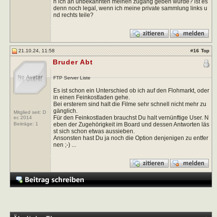
n ich an unbekannten meinen zugang geben würde? ist es
denn noch legal, wenn ich meine private sammlung links u
nd rechts teile?
21.10.24, 11:58
#
16
Top
Bruder Abt
FTP Server Liste
Es ist schon ein Unterschied ob ich auf den Flohmarkt, oder
in einen Feinkostladen gehe.
Bei ersterem sind halt die Filme sehr schnell nicht mehr zu
gänglich.
Mitglied seit: D
Für den Feinkostladen brauchst Du halt vernünftige User. N
ec 2014
eben der Zugehörigkeit im Board und dessen Antworten läs
Beiträge:
1
st sich schon etwas aussieben.
Ansonsten hast Du ja noch die Option denjenigen zu entfer
nen ;-) ...