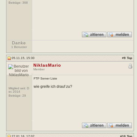
Beiträge:
368
Danke
1 Benutzer
05.11.15, 15:30
#
9
Top
NiklasMario
Member
FTP Server Liste
wie greife ich drauf zu?
Mitglied seit: D
ec 2014
Beiträge:
29
27.01.16, 17:02
#
10
Top