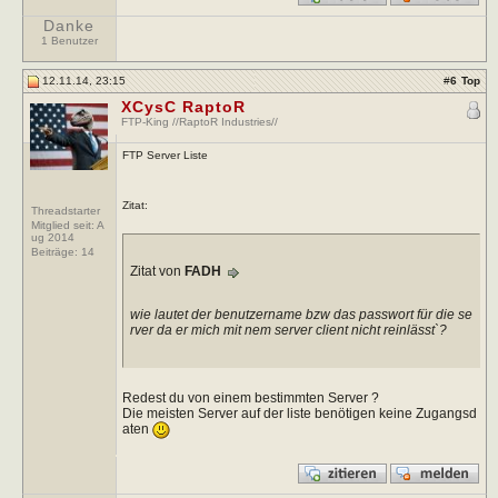
Danke
1 Benutzer
12.11.14, 23:15
#
6
Top
XCysC RaptoR
FTP-King //RaptoR Industries//
FTP Server Liste
Zitat:
Threadstarter
Mitglied seit: A
ug 2014
Beiträge:
14
Zitat von
FADH
wie lautet der benutzername bzw das passwort für die se
rver da er mich mit nem server client nicht reinlässt`?
Redest du von einem bestimmten Server ?
Die meisten Server auf der liste benötigen keine Zugangsd
aten