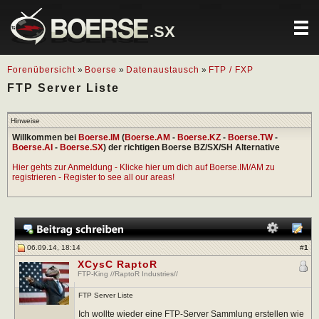
.SX
Forenübersicht
»
Boerse
»
Datenaustausch
»
FTP / FXP
FTP Server Liste
Hinweise
Willkommen bei
Boerse.IM
(
Boerse.AM
-
Boerse.KZ
-
Boerse.TW
-
Boerse.AI
-
Boerse.SX
) der richtigen Boerse BZ/SX/SH Alternative
Hier gehts zur Anmeldung - Klicke hier um dich auf Boerse.IM/AM zu
registrieren - Register to see all our areas!
06.09.14, 18:14
#
1
XCysC RaptoR
FTP-King //RaptoR Industries//
FTP Server Liste
Ich wollte wieder eine FTP-Server Sammlung erstellen wie