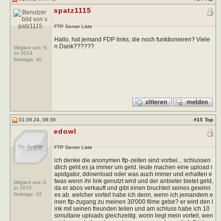
spatz1115
FTP Server Liste
Hallo, hat jemand FDP links, die noch funktionieren? Viele
n Dank??????
Mitglied seit: N
ov 2014
Beiträge:
40
01.09.24, 08:39
#
15
Top
edowl
FTP Server Liste
ich denke die anonymen ftp-zeiten sind vorbei... schlussen
dlich geht es ja immer um geld. leute machen eine upload r
apidgator, ddownload oder was auch immer und erhalten e
twas wenn ihr link genutzt wird und der anbieter bietet geld,
Mitglied seit: A
da er abos verkauft und gibt einen bruchteil seines gewinn
pr 2015
es ab. welcher vorteil habe ich denn, wenn ich jemandem e
Beiträge:
32
inen ftp-zugang zu meinen 30'000 filme gebe? er wird den l
ink mit seinen freunden teilen und am schluss habe ich 10
simultane uploads gleichzeitig. worin liegt mein vorteil, wen