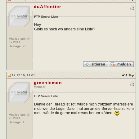
duAffentier
FTP Server Liste
Hey
Gibts es noch wo anders eine Liste?
Mitglied seit: N
ov 2014
Beiträge:
23
12.12.16, 11:01
#
11
Top
greenlemon
Member
FTP Server Liste
Denke der Thread ist Tot, würde mich trotzdem interessiere
n ob wer die Login Daten hat um an die Server-liste zu kom
men, würde da gerne mal etwas herum stöbern
Mitglied seit: D
ec 2014
Beiträge:
1