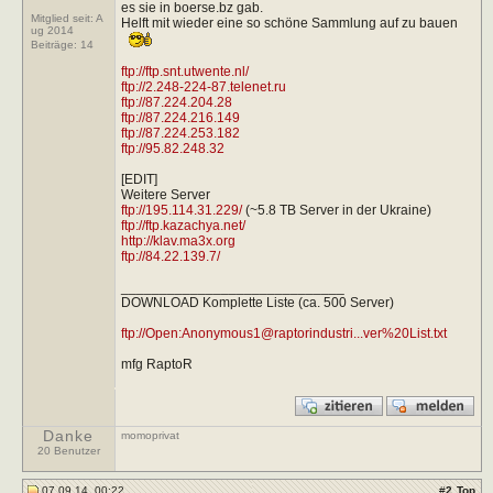
es sie in boerse.bz gab.
Mitglied seit: A
Helft mit wieder eine so schöne Sammlung auf zu bauen
ug 2014
Beiträge:
14
ftp://ftp.snt.utwente.nl/
ftp://2.248-224-87.telenet.ru
ftp://87.224.204.28
ftp://87.224.216.149
ftp://87.224.253.182
ftp://95.82.248.32
[EDIT]
Weitere Server
ftp://195.114.31.229/
(~5.8 TB Server in der Ukraine)
ftp://ftp.kazachya.net/
http://klav.ma3x.org
ftp://84.22.139.7/
_____________________________
DOWNLOAD Komplette Liste (ca. 500 Server)
ftp://Open:
Anonymous1@raptorindustri...ver
%20List.txt
mfg RaptoR
Danke
momoprivat
20 Benutzer
07.09.14, 00:22
#
2
Top