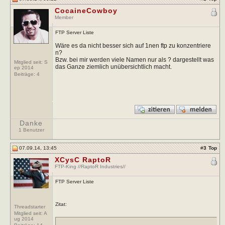
CocaineCowboy
Member
FTP Server Liste
Wäre es da nicht besser sich auf 1nen ftp zu konzentriere
n?
Bzw. bei mir werden viele Namen nur als ? dargestellt was
Mitglied seit: S
das Ganze ziemlich unübersichtlich macht.
ep 2014
Beiträge:
4
Danke
1 Benutzer
07.09.14, 13:45
#
3
Top
XCysC RaptoR
FTP-King //RaptoR Industries//
FTP Server Liste
Zitat:
Threadstarter
Mitglied seit: A
ug 2014