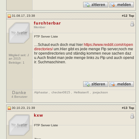
31.08.17, 23:38
#
12
Top
furchterbar
Member
FTP Server Liste
....Schaut euch doch mal hier
https://www.reddit.com/r/open
directories/
um.Hier gibt es jede menge Ftp server,noch me
hr opendirectories und ständig kommen neue sachen daz
Mitglied seit: J
u.Auch findet man jede menge links zu Ftp und auch opend
an 2015
ir. Suchmaschinen.
Beiträge:
1
Danke
Alphastar
,
checker0815
,
HellraiserX
,
joejackson
4 Benutzer
30.10.23, 21:39
#
13
Top
kxw
FTP Server Liste