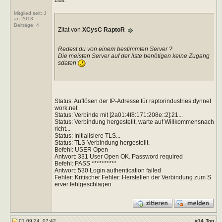
Zitat:
Mitglied seit: J
an 2018
Beiträge:
4
Zitat von
XCysC RaptoR
Redest du von einem bestimmten Server ?
Die meisten Server auf der liste benötigen keine Zugang
sdaten
Status: Auflösen der IP-Adresse für raptorindustries.dynnet
work.net
Status: Verbinde mit [2a01:4f8:171:208e::2]:21...
Status: Verbindung hergestellt, warte auf Willkommensnach
richt...
Status: Initialisiere TLS...
Status: TLS-Verbindung hergestellt.
Befehl: USER Open
Antwort: 331 User Open OK. Password required
Befehl: PASS **********
Antwort: 530 Login authentication failed
Fehler: Kritischer Fehler: Herstellen der Verbindung zum S
erver fehlgeschlagen
01.09.24, 07:42
#
14
Top