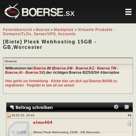
.SX
Forenübersicht
»
Boerse
»
Marktplatz
»
Virtuelle Produkte -
Domains/TLDs, Server/VPS, Accounts
[Biete] Plesk Webhosting 15GB -
GB,Worcester
Hinweise
Willkommen bei
Boerse.IM
(
Boerse.AM
-
Boerse.KZ
-
Boerse.TW
-
Boerse.AI
-
Boerse.SX
) der richtigen Boerse BZ/SX/SH Alternative
Hier gehts zur Anmeldung - Klicke hier um dich auf Boerse.IM/AM zu
registrieren - Register to see all our areas!
16.02.25, 16:44
#
1
elmo404
[Biete] Plesk Webhosting 15GB - GB,Worcester