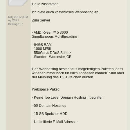
Hallo zusammen
Ich biete euch kostenloses Webhosting an.
Mitglied seit: M
Zum Server
ay 2021
Beiträge:
7
- AMD Ryzen™ 5 3600
Simultaneous Multithreading
- 64GB RAM
- 1000 M/Bit
- 550Gbit/s DDoS Schutz
- Standort: Worcester, GB
Das Webhosting besteht aus vorgefertigten Paketen, dass
wir aber immer noch für euch Anpassen können. Sind aber
der Meinung das 15GB reichen dürften.
Webspace Paket:
- Keine Top Level Domain Hosting inbegriffen
- 50 Domain Hostings
- 15 GB Speicher HDD
- Unlimitierte E-Mail Adressen