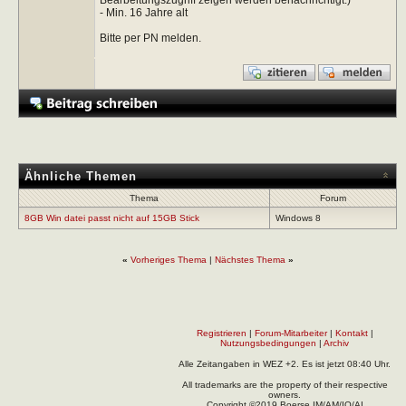
- Min. 16 Jahre alt
Bitte per PN melden.
Ähnliche Themen
Thema
Forum
8GB Win datei passt nicht auf 15GB Stick
Windows 8
«
Vorheriges Thema
|
Nächstes Thema
»
Registrieren
|
Forum-Mitarbeiter
|
Kontakt
|
Nutzungsbedingungen
|
Archiv
Alle Zeitangaben in WEZ +2. Es ist jetzt
08:40
Uhr.
All trademarks are the property of their respective
owners.
Copyright ©2019 Boerse.IM/AM/IO/AI