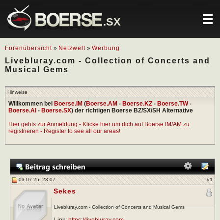
.SX
Forenübersicht
»
Netzwelt
»
Werbung
Livebluray.com - Collection of Concerts and
Musical Gems
Hinweise
Willkommen bei
Boerse.IM
(
Boerse.AM
-
Boerse.KZ
-
Boerse.TW
-
Boerse.AI
-
Boerse.SX
) der richtigen Boerse BZ/SX/SH Alternative
Hier gehts zur Anmeldung - Klicke hier um dich auf Boerse.IM/AM zu
registrieren - Register to see all our areas!
03.07.25, 23:07
#
1
Sekes
Livebluray.com - Collection of Concerts and Musical Gems
Link:
https://livebluray.com