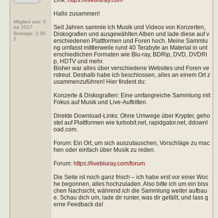
Hallo zusammen!
Mitglied seit: S
Seit Jahren sammle ich Musik und Videos von Konzerten,
ep 2017
Diskografien und ausgewählten Alben und lade diese auf v
Beiträge:
2.00
2
erschiedenen Plattformen und Foren hoch. Meine Sammlu
ng umfasst mittlerweile rund 40 Terabyte an Material in unt
erschiedlichen Formaten wie Blu-ray, BDRip, DVD, DVDRi
p, HDTV und mehr.
Bisher war alles über verschiedene Websites und Foren ve
rstreut. Deshalb habe ich beschlossen, alles an einem Ort z
usammenzuführen! Hier findest du:
Konzerte & Diskografien: Eine umfangreiche Sammlung mit
Fokus auf Musik und Live-Auftritten.
Direkte Download-Links: Ohne Umwege über Krypter, geho
stet auf Plattformen wie turbobit.net, rapidgator.net, ddownl
oad.com.
Forum: Ein Ort, um sich auszutauschen, Vorschläge zu mac
hen oder einfach über Musik zu reden.
Forum:
https://livebluray.com/forum
Die Seite ist noch ganz frisch – ich habe erst vor einer Woc
he begonnen, alles hochzuladen. Also bitte ich um ein biss
chen Nachsicht, während ich die Sammlung weiter aufbau
e. Schau dich um, lade dir runter, was dir gefällt, und lass g
erne Feedback da!