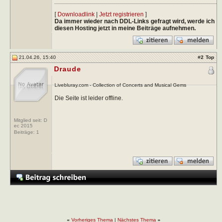
[
Downloadlink
|
Jetzt registrieren
]
Da immer wieder nach DDL-Links gefragt wird, werde ich
diesen Hosting jetzt in meine Beiträge aufnehmen.
21.04.26, 15:40
#
2
Top
Draude
Livebluray.com - Collection of Concerts and Musical Gems
Die Seite ist leider offline.
Mitglied seit: D
ec 2015
Beiträge:
1
«
Vorheriges Thema
|
Nächstes Thema
»