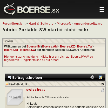
.SX
Forenübersicht
»
Hard & Software
»
Microsoft
»
Anwendersoftware
Adobe Portable SW startet nicht mehr
Hinweise
Willkommen bei
Boerse.IM
(
Boerse.AM
-
Boerse.KZ
-
Boerse.TW
-
Boerse.AI
-
Boerse.SX
) der richtigen Boerse BZ/SX/SH Alternative
Hier gehts zur Anmeldung - Klicke hier um dich auf Boerse.IM/AM zu
registrieren - Register to see all our areas!
01.05.26, 08:46
#
1
swissheat
Adobe Portable SW startet nicht mehr
Hi Leute
Seit einigen Wochen lassen sich die portable Apps von Ado