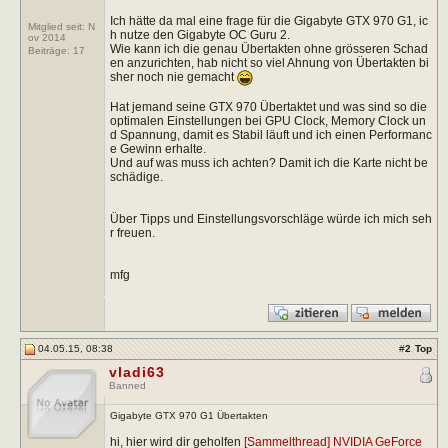
Ich hätte da mal eine frage für die Gigabyte GTX 970 G1, ic
Mitglied seit: N
h nutze den Gigabyte OC Guru 2.
ov 2014
Wie kann ich die genau Übertakten ohne grösseren Schad
Beiträge:
17
en anzurichten, hab nicht so viel Ahnung von Übertakten bi
sher noch nie gemacht
Hat jemand seine GTX 970 Übertaktet und was sind so die
optimalen Einstellungen bei GPU Clock, Memory Clock un
d Spannung, damit es Stabil läuft und ich einen Performanc
e Gewinn erhalte.
Und auf was muss ich achten? Damit ich die Karte nicht be
schädige.
Über Tipps und Einstellungsvorschläge würde ich mich seh
r freuen.
mfg
04.05.15, 08:38
#
2
Top
vladi63
Banned
Gigabyte GTX 970 G1 Übertakten
hi, hier wird dir geholfen
[Sammelthread] NVIDIA GeForce