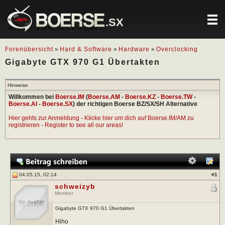
.SX
Forenübersicht
»
Hard & Software
»
Hardware
»
Overclocking
Gigabyte GTX 970 G1 Übertakten
Hinweise
Willkommen bei
Boerse.IM
(
Boerse.AM
-
Boerse.KZ
-
Boerse.TW
-
Boerse.AI
-
Boerse.SX
) der richtigen Boerse BZ/SX/SH Alternative
Hier gehts zur Anmeldung - Klicke hier um dich auf Boerse.IM/AM zu
registrieren - Register to see all our areas!
04.05.15, 02:14
#
1
schweizyb
Member
Gigabyte GTX 970 G1 Übertakten
Hiho