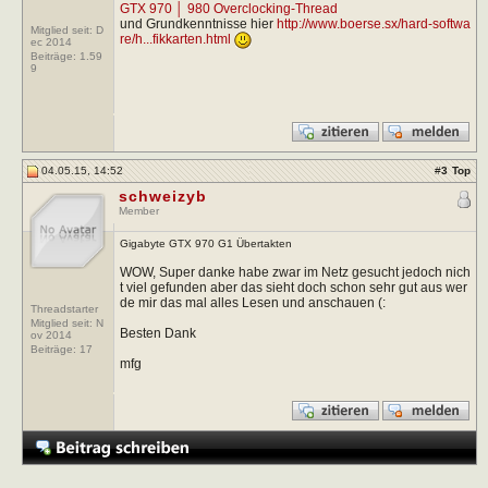
GTX 970 │ 980 Overclocking-Thread
und Grundkenntnisse hier
http://www.boerse.sx/hard-softwa
Mitglied seit: D
re/h...fikkarten.html
ec 2014
Beiträge:
1.59
9
04.05.15, 14:52
#
3
Top
schweizyb
Member
Gigabyte GTX 970 G1 Übertakten
WOW, Super danke habe zwar im Netz gesucht jedoch nich
t viel gefunden aber das sieht doch schon sehr gut aus wer
de mir das mal alles Lesen und anschauen (:
Threadstarter
Mitglied seit: N
Besten Dank
ov 2014
Beiträge:
17
mfg