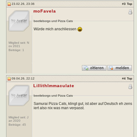
23.02.26, 23:36
#
3
Top
moFavela
beetleborgs und Pizza Cats
Würde mich anschliessen
Mitglied seit: N
ov 2021
Beiträge:
1
09.04.26, 22:12
#
4
Top
LillithImmaculate
beetleborgs und Pizza Cats
Samurai Pizza Cats, klingt gut, ist aber auf Deutsch eh zens
iert also nix was man verpasst.
Mitglied seit: J
an 2020
Beiträge:
45