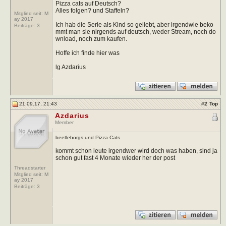
Pizza cats auf Deutsch?
Alles folgen? und Staffeln?
Mitglied seit: M
ay 2017
Ich hab die Serie als Kind so geliebt, aber irgendwie beko
Beiträge:
3
mmt man sie nirgends auf deutsch, weder Stream, noch do
wnload, noch zum kaufen.
Hoffe ich finde hier was
lg Azdarius
21.09.17, 21:43
#
2
Top
Azdarius
Member
beetleborgs und Pizza Cats
kommt schon leute irgendwer wird doch was haben, sind ja
schon gut fast 4 Monate wieder her der post
Threadstarter
Mitglied seit: M
ay 2017
Beiträge:
3