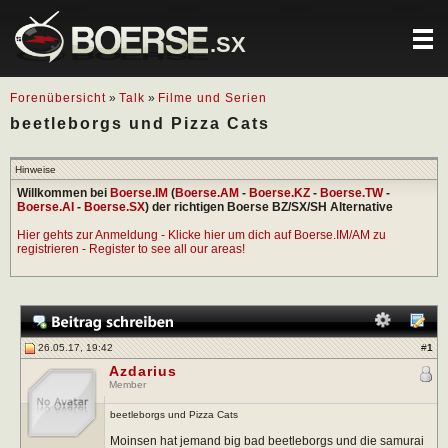
.SX
Forenübersicht
»
Talk
»
Filme und Serien
beetleborgs und Pizza Cats
Hinweise
Willkommen bei
Boerse.IM
(
Boerse.AM
-
Boerse.KZ
-
Boerse.TW
-
Boerse.AI
-
Boerse.SX
) der richtigen Boerse BZ/SX/SH Alternative
Hier gehts zur Anmeldung - Klicke hier um dich auf Boerse.IM/AM zu
registrieren - Register to see all our areas!
26.05.17, 19:42
#
1
Azdarius
Member
beetleborgs und Pizza Cats
Moinsen hat jemand big bad beetleborgs und die samurai