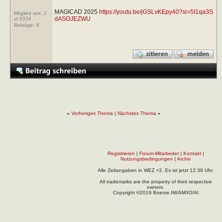
MAGICAD 2025
https://youtu.be/jGSLvKEpy40?si=5I1qa3S
Mitglied seit: J
dASOJEZWU
ul 2024
Beiträge:
8
«
Vorheriges Thema
|
Nächstes Thema
»
Registrieren
|
Forum-Mitarbeiter
|
Kontakt
|
Nutzungsbedingungen
|
Archiv
Alle Zeitangaben in WEZ +2. Es ist jetzt
12:38
Uhr.
All trademarks are the property of their respective
owners.
Copyright ©2019 Boerse.IM/AM/IO/AI