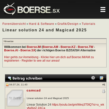
.SX
Forenübersicht
»
Hard & Software
»
Grafik/Design
»
Tutorials
Linear solution 24 and Magicad 2025
Hinweise
Willkommen bei
Boerse.IM
(
Boerse.AM
-
Boerse.KZ
-
Boerse.TW
-
Boerse.AI
-
Boerse.SX
) der richtigen Boerse BZ/SX/SH Alternative
Hier gehts zur Anmeldung - Klicke hier um dich auf Boerse.IM/AM zu
registrieren - Register to see all our areas!
04.07.24, 11:40
#
1
camcad
Linear solution 24 and Magicad 2025
Linear Solution 24
https://youtu.be/gmiWeq3T0tQ?si=u_wk
vfuiNzZ-1KCa