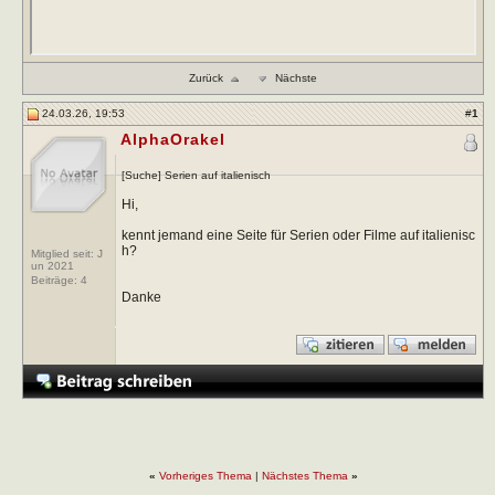
Zurück
Nächste
24.03.26, 19:53
#
1
AlphaOrakel
[Suche] Serien auf italienisch
Hi,
kennt jemand eine Seite für Serien oder Filme auf italienisc
h?
Mitglied seit: J
un 2021
Beiträge:
4
Danke
«
Vorheriges Thema
|
Nächstes Thema
»