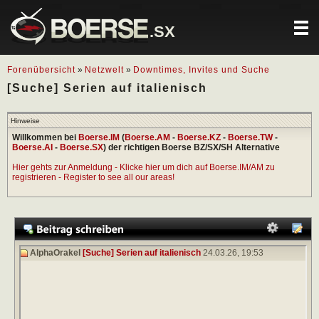
.SX
Forenübersicht
»
Netzwelt
»
Downtimes, Invites und Suche
[Suche] Serien auf italienisch
Hinweise
Willkommen bei
Boerse.IM
(
Boerse.AM
-
Boerse.KZ
-
Boerse.TW
-
Boerse.AI
-
Boerse.SX
) der richtigen Boerse BZ/SX/SH Alternative
Hier gehts zur Anmeldung - Klicke hier um dich auf Boerse.IM/AM zu
registrieren - Register to see all our areas!
AlphaOrakel
[Suche] Serien auf italienisch
24.03.26,
19:53