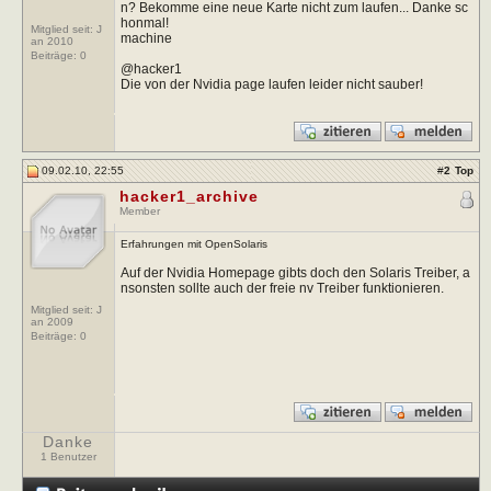
n? Bekomme eine neue Karte nicht zum laufen... Danke sc
honmal!
Mitglied seit: J
machine
an 2010
Beiträge:
0
@hacker1
Die von der Nvidia page laufen leider nicht sauber!
09.02.10, 22:55
#
2
Top
hacker1_archive
Member
Erfahrungen mit OpenSolaris
Auf der Nvidia Homepage gibts doch den Solaris Treiber, a
nsonsten sollte auch der freie nv Treiber funktionieren.
Mitglied seit: J
an 2009
Beiträge:
0
Danke
1 Benutzer