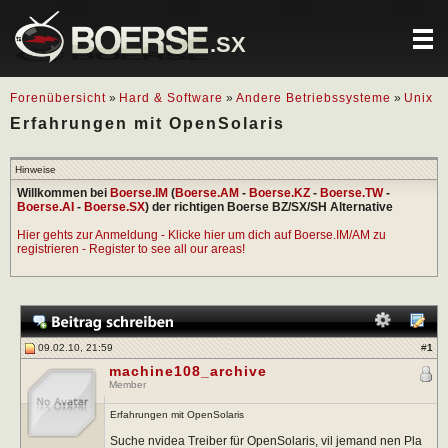
.SX
Forenübersicht
»
Hard & Software
»
Andere Betriebssysteme
»
Unix
Erfahrungen mit OpenSolaris
Hinweise
Willkommen bei
Boerse.IM
(
Boerse.AM
-
Boerse.KZ
-
Boerse.TW
-
Boerse.AI
-
Boerse.SX
) der richtigen Boerse BZ/SX/SH Alternative
Hier gehts zur Anmeldung - Klicke hier um dich auf Boerse.IM/AM zu
registrieren - Register to see all our areas!
09.02.10, 21:59
#
1
machine108_archive
Member
Erfahrungen mit OpenSolaris
Suche nvidea Treiber für OpenSolaris, vil jemand nen Pla