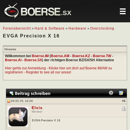
.SX
Forenübersicht
»
Hard & Software
»
Hardware
»
Overclocking
EVGA Precision X 16
Hinweise
Willkommen bei
Boerse.IM
(
Boerse.AM
-
Boerse.KZ
-
Boerse.TW
-
Boerse.AI
-
Boerse.SX
) der richtigen Boerse BZ/SX/SH Alternative
Hier gehts zur Anmeldung - Klicke hier um dich auf Boerse.IM/AM zu
registrieren - Register to see all our areas!
04.02.15, 14:24
#
1
Elvis
Member
EVGA Precision X 16