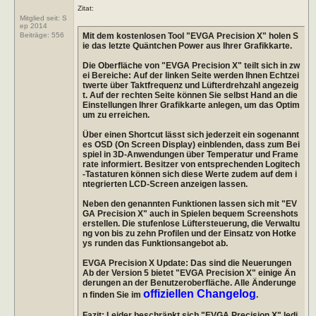
Zitat:
Mitglied seit: S
ep 2014
Mit dem kostenlosen Tool "EVGA Precision X" holen S
Beiträge:
556
ie das letzte Quäntchen Power aus Ihrer Grafikkarte.
Die Oberfläche von "EVGA Precision X" teilt sich in zw
ei Bereiche: Auf der linken Seite werden Ihnen Echtzei
twerte über Taktfrequenz und Lüfterdrehzahl angezeig
t. Auf der rechten Seite können Sie selbst Hand an die
Einstellungen Ihrer Grafikkarte anlegen, um das Optim
um zu erreichen.
Über einen Shortcut lässt sich jederzeit ein sogenannt
es OSD (On Screen Display) einblenden, dass zum Bei
spiel in 3D-Anwendungen über Temperatur und Frame
rate informiert. Besitzer von entsprechenden Logitech
-Tastaturen können sich diese Werte zudem auf dem i
ntegrierten LCD-Screen anzeigen lassen.
Neben den genannten Funktionen lassen sich mit "EV
GA Precision X" auch in Spielen bequem Screenshots
erstellen. Die stufenlose Lüftersteuerung, die Verwaltu
ng von bis zu zehn Profilen und der Einsatz von Hotke
ys runden das Funktionsangebot ab.
EVGA Precision X Update: Das sind die Neuerungen
Ab der Version 5 bietet "EVGA Precision X" einige Än
derungen an der Benutzeroberfläche. Alle Änderunge
offiziellen Changelog
n finden Sie im
.
Fazit: Leider beschränkt sich "EVGA Precision X" ledi