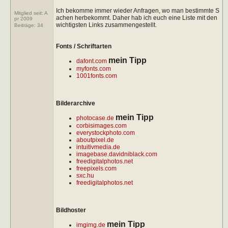
Ich bekomme immer wieder Anfragen, wo man bestimmte S
Mitglied seit: A
achen herbekommt. Daher hab ich euch eine Liste mit den
pr 2009
wichtigsten Links zusammengestellt.
Beiträge:
34
Fonts / Schriftarten
mein Tipp
dafont.com
myfonts.com
1001fonts.com
Bilderarchive
mein Tipp
photocase.de
corbisimages.com
everystockphoto.com
aboutpixel.de
intuitivmedia.de
imagebase.davidniblack.com
freedigitalphotos.net
freepixels.com
sxc.hu
freedigitalphotos.net
Bildhoster
mein Tipp
imgimg.de