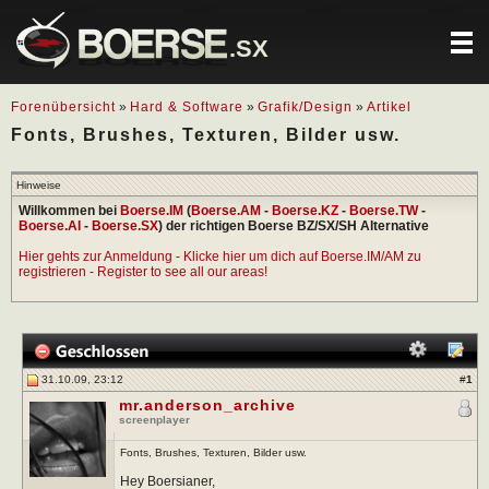
.SX
Forenübersicht
»
Hard & Software
»
Grafik/Design
»
Artikel
Fonts, Brushes, Texturen, Bilder usw.
Hinweise
Willkommen bei
Boerse.IM
(
Boerse.AM
-
Boerse.KZ
-
Boerse.TW
-
Boerse.AI
-
Boerse.SX
) der richtigen Boerse BZ/SX/SH Alternative
Hier gehts zur Anmeldung - Klicke hier um dich auf Boerse.IM/AM zu
registrieren - Register to see all our areas!
31.10.09, 23:12
#
1
mr.anderson_archive
screenplayer
Fonts, Brushes, Texturen, Bilder usw.
Hey Boersianer,