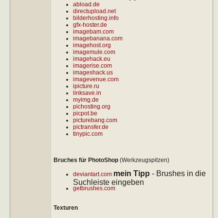
abload.de
directupload.net
bilderhosting.info
gfx-hoster.de
imagebam.com
imagebanana.com
imagehost.org
imagemule.com
imagehack.eu
imagerise.com
imageshack.us
imagevenue.com
ipicture.ru
linksave.in
myimg.de
pichosting.org
picpot.be
picturebang.com
pictransfer.de
tinypic.com
Bruches für PhotoShop
(Werkzeugspitzen)
mein Tipp
- Brushes in die
deviantart.com
Suchleiste eingeben
getbrushes.com
Texturen