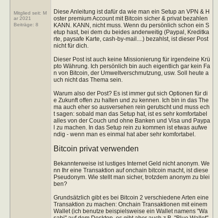
Diese Anleitung ist dafür da wie man ein Setup an VPN & H
Mitglied seit: M
oster premium Account mit Bitcoin sicher & privat bezahlen
ar 2021
KANN. KANN, nicht muss. Wenn du persönlich schon ein S
Beiträge:
8
etup hast, bei dem du beides anderweitig (Paypal, Kreditka
rte, paysafe Karte, cash-by-mail....) bezahlst, ist dieser Post
nicht für dich.
Dieser Post ist auch keine Missionierung für irgendeine Krü
pto Währung. Ich persönlich bin auch eigentlich gar kein Fa
n von Bitcoin, der Umweltverschmutzung, usw. Soll heute a
uch nicht das Thema sein.
Warum also der Post? Es ist immer gut sich Optionen für di
e Zukunft offen zu halten und zu kennen. Ich bin in das The
ma auch eher so ausversehen rein gerutscht und muss ech
t sagen: sobald man das Setup hat, ist es sehr komfortabel
alles von der Couch und ohne Banken und Visa und Paypa
l zu machen. In das Setup rein zu kommen ist etwas aufwe
ndig - wenn man es einmal hat aber sehr komfortabel.
Bitcoin privat verwenden
Bekannterweise ist lustiges Internet Geld nicht anonym. We
nn Ihr eine Transaktion auf onchain bitcoin macht, ist diese
Pseudonym. Wie stellt man sicher, trotzdem anonym zu blei
ben?
Grundsätzlich gibt es bei Bitcoin 2 verschiedene Arten eine
Transaktion zu machen: Onchain Transaktionen mit einem
Wallet (ich benutze beispielsweise ein Wallet namens "Wa
sabi" auf dem Desktop, es gibt aber auch z.B. "Blue Wallet"