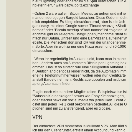
n auf Lightning oder andersrum die Spur verwischen. Ein A
nbieter hierfür wäre bspw. boltz.exchange
- Option 2 wäre auf ein Bitcoin Meetup zu gehen und mit je
mandem dort gegen Bargeld tauschen. Diese Option möcht
e ich empfehlen. Es klingt einschüchternd, aber ist einfach
ganz easy: mit einer Google suche "Einundzwanzig <Stadt
name>" oder "Bitcoin meetup <Stadt name>" ist es getan. M
anchmal gibt es Telegram Chatgruppen, manchmal steht ei
nfach nur Datum, Uhrzeit und eine Bar/Pizzaria auf einer W
ebsite. Die Menschen dort sind idR von der unangenehme
n Sorte. Aber ihr wollt ja nur eine Pizza essen und 70-100€
eintauschen.
- Wenn ihr regelmäßig im Ausland seid, kann man in manc
hen Ländern auch am Automaten Bitcoin per Lightning bek
ommen. Das ist so einfach wie eine Süßigkeiten Automat. I
n Deutschland geht das leider nicht, da die Automaten imm
er eine Telefonnummer wissen wollen oder nur Kreditkarte
anstatt Bargeld nehmen. Rechtslage googlen und mit btcm
ap.org Automaten finden.
Es gibt noch viele andere Möglichkeiten. Beispielsweise ist
"Satoshis Kleinanzeigen" sowas wie Ebay Kleinanzeigen,
oder stacker.news ein social media wo jedes liken 1 cent k
ostet und jedes like 1 cent bekommen bedeutet. All diese O
ptionen sind mir zu anstrengend, aber es gibt sie.
VPN
Der einfachste VPN momentan is Mullvard VPN. Man lädt s
ich nur den Client runter, erstellt einen Account und kann d