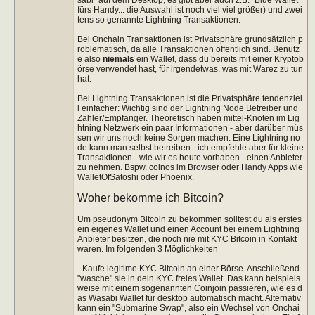
fürs Handy... die Auswahl ist noch viel viel größer) und zwei
tens so genannte Lightning Transaktionen.
Bei Onchain Transaktionen ist Privatsphäre grundsätzlich p
roblematisch, da alle Transaktionen öffentlich sind. Benutz
e also
niemals
ein Wallet, dass du bereits mit einer Kryptob
örse verwendet hast, für irgendetwas, was mit Warez zu tun
hat.
Bei Lightning Transaktionen ist die Privatsphäre tendenziel
l einfacher: Wichtig sind der Lightning Node Betreiber und
Zahler/Empfänger. Theoretisch haben mittel-Knoten im Lig
htning Netzwerk ein paar Informationen - aber darüber müs
sen wir uns noch keine Sorgen machen. Eine Lightning no
de kann man selbst betreiben - ich empfehle aber für kleine
Transaktionen - wie wir es heute vorhaben - einen Anbieter
zu nehmen. Bspw. coinos im Browser oder Handy Apps wie
WalletOfSatoshi oder Phoenix.
Woher bekomme ich Bitcoin?
Um pseudonym Bitcoin zu bekommen solltest du als erstes
ein eigenes Wallet und einen Account bei einem Lightning
Anbieter besitzen, die noch nie mit KYC Bitcoin in Kontakt
waren. Im folgenden 3 Möglichkeiten
- Kaufe legitime KYC Bitcoin an einer Börse. Anschließend
"wasche" sie in dein KYC freies Wallet. Das kann beispiels
weise mit einem sogenannten Coinjoin passieren, wie es d
as Wasabi Wallet für desktop automatisch macht. Alternativ
kann ein "Submarine Swap", also ein Wechsel von Onchai