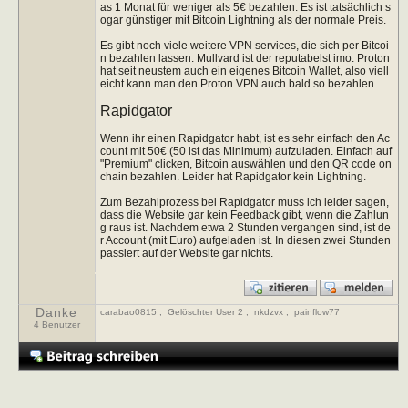
as 1 Monat für weniger als 5€ bezahlen. Es ist tatsächlich s
ogar günstiger mit Bitcoin Lightning als der normale Preis.
Es gibt noch viele weitere VPN services, die sich per Bitcoi
n bezahlen lassen. Mullvard ist der reputabelst imo. Proton
hat seit neustem auch ein eigenes Bitcoin Wallet, also viell
eicht kann man den Proton VPN auch bald so bezahlen.
Rapidgator
Wenn ihr einen Rapidgator habt, ist es sehr einfach den Ac
count mit 50€ (50 ist das Minimum) aufzuladen. Einfach auf
"Premium" clicken, Bitcoin auswählen und den QR code on
chain bezahlen. Leider hat Rapidgator kein Lightning.
Zum Bezahlprozess bei Rapidgator muss ich leider sagen,
dass die Website gar kein Feedback gibt, wenn die Zahlun
g raus ist. Nachdem etwa 2 Stunden vergangen sind, ist de
r Account (mit Euro) aufgeladen ist. In diesen zwei Stunden
passiert auf der Website gar nichts.
Danke
carabao0815
,
Gelöschter User 2
,
nkdzvx
,
painflow77
4 Benutzer