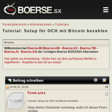
.SX
Forenübersicht
»
Informationen
»
Tutorials
Tutorial: Setup für OCH mit Bitcoin bezahlen
Hinweise
Willkommen bei
Boerse.IM
(
Boerse.AM
-
Boerse.KZ
-
Boerse.TW
-
Boerse.AI
-
Boerse.SX
) der richtigen Boerse BZ/SX/SH Alternative
Hier gehts zur Anmeldung - Klicke hier um dich auf Boerse.IM/AM zu
registrieren - Register to see all our areas!
13.09.25, 14:29
#
1
TomLaies
Tutorial: Setup für OCH mit Bitcoin bezahlen
Okay, kleiner Disclaimer vorneweg, wofür ich diesen Post s
chreibe: