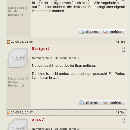
bt oder ob ich irgendwas falsch mache. Alle Angebote sind l
aut Titel Line dubbed, die deutsche Spur klingt aber eigentl
Mitglied seit: J
ich eher mic dubbed.
un 2022
Beiträge:
6
29.05.26, 23:56
#
2
Top
Steigert
Nürnberg 2025 - Deutsche Tonspur
Not our best line, but better than nothing.
Die Line ist nicht perfect, aber sehr gut gemacht. Für Perfec
t you have to wait.
Mitglied seit: M
ar 2017
Beiträge:
18
30.05.26, 20:47
#
3
Top
orso7
Nürnberg 2025 - Deutsche Tonspur