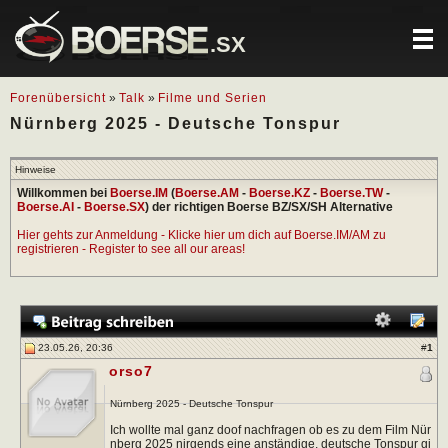
.SX
Forenübersicht
»
Talk
»
Filme und Serien
Nürnberg 2025 - Deutsche Tonspur
Hinweise
Willkommen bei
Boerse.IM
(
Boerse.AM
-
Boerse.KZ
-
Boerse.TW
-
Boerse.AI
-
Boerse.SX
) der richtigen Boerse BZ/SX/SH Alternative
Hier gehts zur Anmeldung - Klicke hier um dich auf Boerse.IM/AM zu
registrieren - Register to see all our areas!
23.05.26, 20:36
#
1
orso7
Nürnberg 2025 - Deutsche Tonspur
Ich wollte mal ganz doof nachfragen ob es zu dem Film Nür
nberg 2025 nirgends eine anständige, deutsche Tonspur gi