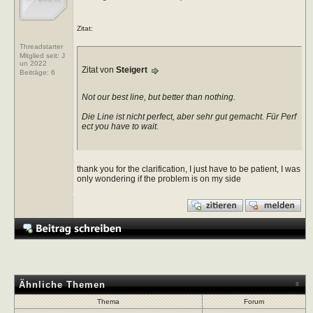
Zitat:
Threadstarter
Mitglied seit: J
un 2022
Zitat von
Steigert
Beiträge:
6
Not our best line, but better than nothing.
Die Line ist nicht perfect, aber sehr gut gemacht. Für Perf
ect you have to wait.
thank you for the clarification, I just have to be patient, I was
only wondering if the problem is on my side
Ähnliche Themen
Thema
Forum