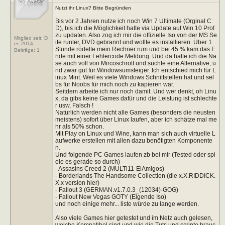
Nutzt ihr Linux? Bitte Begründen
Bis vor 2 Jahren nutze ich noch Win 7 Ultimate (Orginal C
D), bis ich die Möglichkeit hatte via Update auf Win 10 Prof
zu updaten. Also zog ich mir die offizielle Iso von der MS Se
Mitglied seit: D
ite runter, DVD gebrannt und wollte es installieren. Über 1
ec 2014
Stunde rödelte mein Rechner rum und bei 45 % kam das E
Beiträge:
1
nde mit einer Fehlercode Meldung. Und da hatte ich die Na
se auch voll von Mircoschrott und suchte eine Alternative, u
nd zwar gut für Windowsumsteiger. Ich entschied mich für L
inux Mint. Weil es viele Windows Schnittstellen hat und sel
bs für Noobs für mich noch zu kapieren war.
Seitdem arbeite ich nur noch damit. Und wer denkt, oh Linu
x, da gibs keine Games dafür und die Leistung ist schlechte
r usw, Falsch !
Natürlich werden nicht alle Games (besonders die neusten
meistens) sofort über Linux laufen, aber ich schätze mal me
hr als 50% schon.
Mit Play on Linux und Wine, kann man sich auch virtuelle L
aufwerke erstellen mit allen dazu benötigten Komponente
n.
Und folgende PC Games laufen zb bei mir (Tested oder spi
ele es gerade so durch)
- Assasins Creed 2 (MULTi11-ElAmigos)
- Borderlands The Handsome Collection (die x.X.RIDDICK.
X.x version hier)
- Fallout 3 (GERMAN.v1.7.0.3_(12034)-GOG)
- Fallout New Vegas GOTY (Eigende Iso)
und noch einige mehr... liste würde zu lange werden.
Also viele Games hier getestet und im Netz auch gelesen,
welche Kompatibel sind und wie die Tuts und scripte brauc