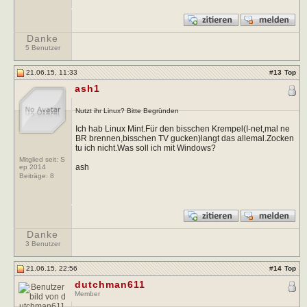
Danke
5 Benutzer
21.06.15, 11:33
#
13
Top
ash1
Nutzt ihr Linux? Bitte Begründen
Ich hab Linux Mint.Für den bisschen Krempel(I-net,mal ne
BR brennen,bisschen TV gucken)langt das allemal.Zocken
tu ich nicht.Was soll ich mit Windows?
Mitglied seit: S
ash
ep 2014
Beiträge:
8
Danke
3 Benutzer
21.06.15, 22:56
#
14
Top
dutchman611
Member