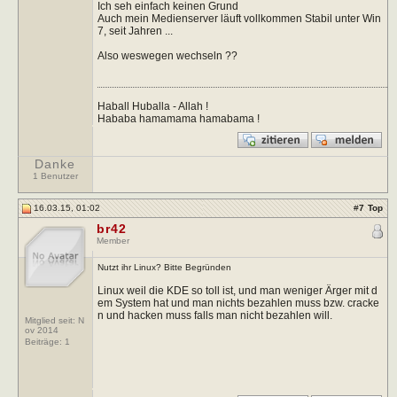
Ich seh einfach keinen Grund
Auch mein Medienserver läuft vollkommen Stabil unter Win
7, seit Jahren ...
Also weswegen wechseln ??
Haball Huballa - Allah !
Hababa hamamama hamabama !
Danke
1 Benutzer
16.03.15, 01:02
#
7
Top
br42
Member
Nutzt ihr Linux? Bitte Begründen
Linux weil die KDE so toll ist, und man weniger Ärger mit d
em System hat und man nichts bezahlen muss bzw. cracke
n und hacken muss falls man nicht bezahlen will.
Mitglied seit: N
ov 2014
Beiträge:
1