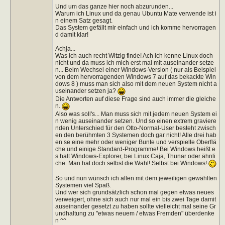
Und um das ganze hier noch abzurunden...
Warum ich Linux und da genau Ubuntu Mate verwende ist i
n einem Satz gesagt.
Das System gefällt mir einfach und ich komme hervorragen
d damit klar!
Achja...
Was ich auch recht Witzig finde! Ach ich kenne Linux doch
nicht und da muss ich mich erst mal mit auseinander setze
n... Beim Wechsel einer Windows-Version ( nur als Beispiel
von dem hervorragenden Windows 7 auf das bekackte Win
dows 8 ) muss man sich also mit dem neuen System nicht a
useinander setzen ja?
Die Antworten auf diese Frage sind auch immer die gleiche
n.
Also was soll's... Man muss sich mit jedem neuen System ei
n wenig auseinander setzen. Und so einen extrem graviere
nden Unterschied für den Otto-Normal-User besteht zwisch
en den berühmten 3 Systemen doch gar nicht! Alle drei hab
en se eine mehr oder weniger Bunte und verspielte Oberflä
che und einige Standard-Programme! Bei Windows heißt e
s halt Windows-Explorer, bei Linux Caja, Thunar oder ähnli
che. Man hat doch selbst die Wahl! Selbst bei Windows!
So und nun wünsch ich allen mit dem jeweiligen gewählten
Systemen viel Spaß.
Und wer sich grundsätzlich schon mal gegen etwas neues
verweigert, ohne sich auch nur mal ein bis zwei Tage damit
auseinander gesetzt zu haben sollte vielleicht mal seine Gr
undhaltung zu "etwas neuem / etwas Fremden" überdenke
n ^^