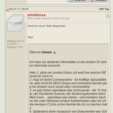
06.07.17, 06:04
#
20
Top
stinkfuss
68er, immer mit einem Bein im Knast
Nutzt ihr Linux? Bitte Begründen
Zitat:
Mitglied seit: D
ec 2015
Beiträge:
201
Zitat von
Gawan
Ich habs als studierter Informatiker in den letzten 10 Jahr
en mehrmals versucht.
Aber 1. gibts mir zuviele Distris, ich weiß nie welche DIE
beste für mich ist
2. mag ich keine Commandline - für knifflige Spezialfälle
ok, aber nicht für 08/15-Zeugs und zumindest damals gin
g mir einfach noch zuviel über commandline
3. es gab immer irgendwas das nicht passte - die TV-Kar
te, der Flachbrett-Scanner, die Sicherungsfunktion beim
Mail-Cient ... irgendwas war immer - und meistens Sach
en die unter Windows einfach funktionierten oder wo ich
die wenigen CLicks schon kannte die ich zu machen hatt
e
4. Spätestens beim Austausch von Dokumenten war Sch