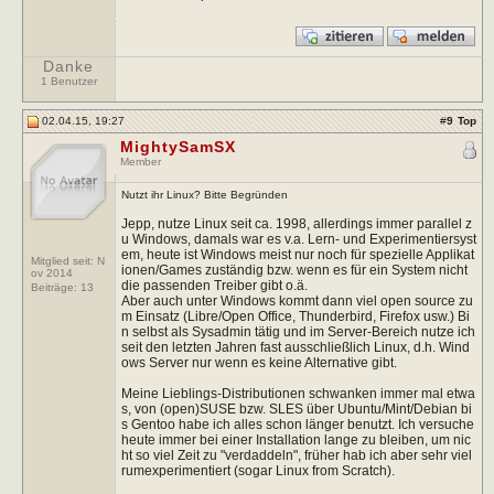
Danke
1 Benutzer
02.04.15, 19:27
#
9
Top
MightySamSX
Member
Nutzt ihr Linux? Bitte Begründen
Jepp, nutze Linux seit ca. 1998, allerdings immer parallel z
u Windows, damals war es v.a. Lern- und Experimentiersyst
em, heute ist Windows meist nur noch für spezielle Applikat
Mitglied seit: N
ionen/Games zuständig bzw. wenn es für ein System nicht
ov 2014
die passenden Treiber gibt o.ä.
Beiträge:
13
Aber auch unter Windows kommt dann viel open source zu
m Einsatz (Libre/Open Office, Thunderbird, Firefox usw.) Bi
n selbst als Sysadmin tätig und im Server-Bereich nutze ich
seit den letzten Jahren fast ausschließlich Linux, d.h. Wind
ows Server nur wenn es keine Alternative gibt.
Meine Lieblings-Distributionen schwanken immer mal etwa
s, von (open)SUSE bzw. SLES über Ubuntu/Mint/Debian bi
s Gentoo habe ich alles schon länger benutzt. Ich versuche
heute immer bei einer Installation lange zu bleiben, um nic
ht so viel Zeit zu "verdaddeln", früher hab ich aber sehr viel
rumexperimentiert (sogar Linux from Scratch).