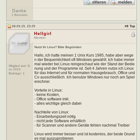
Danke
1 Benutzer
28.03.15, 23:25
#
8
Top
Hellgirl
Member
Nutzt ihr Linux? Bitte Begründen
Hallo, ich hatte meinen 1 Unix Kurs 1995, habe aber wege
n der Bequemlichkeit oft Windows gewählt. Ich habe immer
mal wieder bei Linux reingeschaut wie der Stand der Bedie
Mitglied seit: N
nung und der Programme ist. Seit 4 Jahren nutze ich Linux
ov 2014
für das Internet und für normalen Hausgebrauch, Office und
Beiträge:
1
Co ausschließlich. Ich benutze Windows nur noch am Spiel
erechner.
Vorteile in Linux:
- keine Kosten,
- Office software inkl.
- alles wichtige gleich dabei
Nachteile von Linux:
- Einarbeitungszeit nötig
- nicht jede Software erhältlich
- für Scanner und andere Geräte fehlen nachmal Treiber
Linux wird immer besser und ist kostenlos, der beste Grund
es mal auszuprobieren.