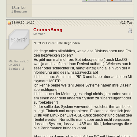
Danke
1 Benutzer
18.06.15, 14:15
#
12
Top
CrunchBang
Member
Nutzt ihr Linux? Bitte Begründen
Ich frage mich allmählich, was diese Diskussionen und Fra
gen bezwecken sollen?
Es gibt nun mal mehrere Betriebssysteme ( auch MacOS -
Mitglied seit: J
was ja auch auf ein Linux-Derivat aufbaut ). Welches nun b
un 2015
esser oder schlechter ist, hängt einzig und allein von der A
Beiträge:
2
nforderung und des Einsatzzwecks ab!
Ich bin Linux-Admin mit LPIC-3 und habe aber auch den Mi
ckymaus MCITP.
Ich kenne beide Welten! Beide Systeme haben ihre Dasein
sberechtigung!
Ich bin auch der Meinung, es bringt nichts, jemanden von d
em einen oder dem anderen System zu "überzeugen" oder
zu "bekehren"!
Jeder sollte das System verwenden, welches ihm am beste
n liegt. Einfach mal ausprobieren! Es kann so ziemlich jede
Distri von Linux per Live-USB-Stick gebootet und damit gea
rbeitet werden. Nur sollte man dabei auch nicht vergessen,
dass ein System, dass von USB aus läuft, keineswegs die v
olle Performance bringen kann!
Abgesehen davon, ob man auf dem PC mit Linux arbeitet o