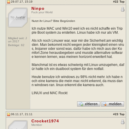
29.07.17, 15:19
#
22
Top
Ninpo
Fuck your World
Nutzt ihr Linux? Bitte Begründen
Ich nutze MAC und Win10 weil ich es nicht schaffe ein Trip
ple Boot system zu erstellen. Linux habe ich nur als VM.
Mitglied seit: J
Als ich noch Linuxer war, war mir die Sicherheit am wichtig
un 2017
sten. Man bekommt nicht wegen jeder kleinigkeit einen viru
Beiträge:
62
s, trojaner oder sonst was. dafür habe ich mich aus der Ko
mfort Zone herausbegeben und musste alternative softwar
e kennen lernen, was meinen horizont erweitert hat.
Manchmal ist es etwas schwierig mit Linux umzugehen, daf
ür hatte ich ein dualboot system für den notfall.
Heute benutze ich windows zu 98% nicht mehr. ich habe n
och eine kamera die mein mac nicht erkennt, da muss dan
n windows ran. linux erkennt die kamera auch.
LINUX und MAC Rockt
06.11.17, 21:11
#
23
Top
Crocket1974
Member