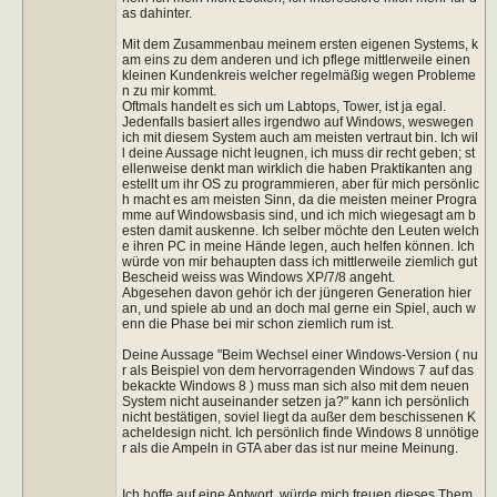
as dahinter.
Mit dem Zusammenbau meinem ersten eigenen Systems, k
am eins zu dem anderen und ich pflege mittlerweile einen
kleinen Kundenkreis welcher regelmäßig wegen Probleme
n zu mir kommt.
Oftmals handelt es sich um Labtops, Tower, ist ja egal.
Jedenfalls basiert alles irgendwo auf Windows, weswegen
ich mit diesem System auch am meisten vertraut bin. Ich wil
l deine Aussage nicht leugnen, ich muss dir recht geben; st
ellenweise denkt man wirklich die haben Praktikanten ang
estellt um ihr OS zu programmieren, aber für mich persönlic
h macht es am meisten Sinn, da die meisten meiner Progra
mme auf Windowsbasis sind, und ich mich wiegesagt am b
esten damit auskenne. Ich selber möchte den Leuten welch
e ihren PC in meine Hände legen, auch helfen können. Ich
würde von mir behaupten dass ich mittlerweile ziemlich gut
Bescheid weiss was Windows XP/7/8 angeht.
Abgesehen davon gehör ich der jüngeren Generation hier
an, und spiele ab und an doch mal gerne ein Spiel, auch w
enn die Phase bei mir schon ziemlich rum ist.
Deine Aussage "Beim Wechsel einer Windows-Version ( nu
r als Beispiel von dem hervorragenden Windows 7 auf das
bekackte Windows 8 ) muss man sich also mit dem neuen
System nicht auseinander setzen ja?" kann ich persönlich
nicht bestätigen, soviel liegt da außer dem beschissenen K
acheldesign nicht. Ich persönlich finde Windows 8 unnötige
r als die Ampeln in GTA aber das ist nur meine Meinung.
Ich hoffe auf eine Antwort, würde mich freuen dieses Them