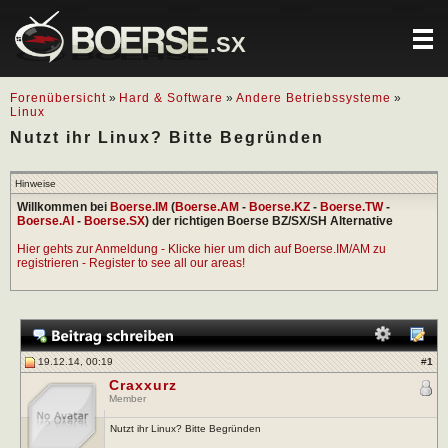
.SX
Forenübersicht
»
Hard & Software
»
Andere Betriebssysteme
»
Linux
Nutzt ihr Linux? Bitte Begründen
Hinweise
Willkommen bei
Boerse.IM
(
Boerse.AM
-
Boerse.KZ
-
Boerse.TW
-
Boerse.AI
-
Boerse.SX
) der richtigen Boerse BZ/SX/SH Alternative
Hier gehts zur Anmeldung - Klicke hier um dich auf Boerse.IM/AM zu
registrieren - Register to see all our areas!
19.12.14, 00:19
#
1
Craxxurz
Member
Nutzt ihr Linux? Bitte Begründen