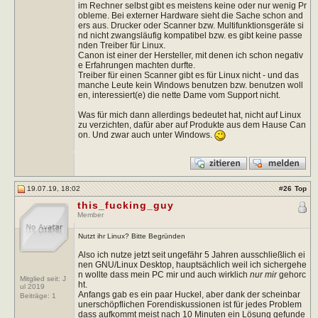
im Rechner selbst gibt es meistens keine oder nur wenig Pr
obleme. Bei externer Hardware sieht die Sache schon and
ers aus. Drucker oder Scanner bzw. Multifunktionsgeräte si
nd nicht zwangsläufig kompatibel bzw. es gibt keine passe
nden Treiber für Linux.
Canon ist einer der Hersteller, mit denen ich schon negativ
e Erfahrungen machten durfte.
Treiber für einen Scanner gibt es für Linux nicht - und das
manche Leute kein Windows benutzen bzw. benutzen woll
en, interessiert(e) die nette Dame vom Support nicht.
Was für mich dann allerdings bedeutet hat, nicht auf Linux
zu verzichten, dafür aber auf Produkte aus dem Hause Can
on. Und zwar auch unter Windows.
19.07.19, 18:02
#
26
Top
this_fucking_guy
Member
Nutzt ihr Linux? Bitte Begründen
Also ich nutze jetzt seit ungefähr 5 Jahren ausschließlich ei
nen GNU/Linux Desktop, hauptsächlich weil ich sichergehe
n wollte dass mein PC mir und auch wirklich
nur mir
gehorc
Mitglied seit: J
ht.
ul 2019
Anfangs gab es ein paar Huckel, aber dank der scheinbar
Beiträge:
1
unerschöpflichen Forendiskussionen ist für jedes Problem
dass aufkommt meist nach 10 Minuten ein Lösung gefunde