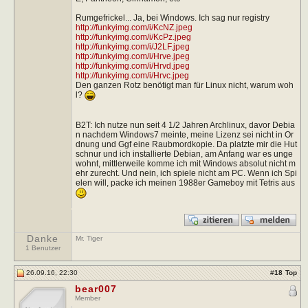
Rumgefrickel... Ja, bei Windows. Ich sag nur registry
http://funkyimg.com/i/KcNZ.jpeg
http://funkyimg.com/i/KcPz.jpeg
http://funkyimg.com/i/J2LF.jpeg
http://funkyimg.com/i/Hrve.jpeg
http://funkyimg.com/i/Hrvd.jpeg
http://funkyimg.com/i/Hrvc.jpeg
Den ganzen Rotz benötigt man für Linux nicht, warum woh
l?
B2T: Ich nutze nun seit 4 1/2 Jahren Archlinux, davor Debia
n nachdem Windows7 meinte, meine Lizenz sei nicht in Or
dnung und Ggf eine Raubmordkopie. Da platzte mir die Hut
schnur und ich installierte Debian, am Anfang war es unge
wohnt, mittlerweile komme ich mit Windows absolut nicht m
ehr zurecht. Und nein, ich spiele nicht am PC. Wenn ich Spi
elen will, packe ich meinen 1988er Gameboy mit Tetris aus
Danke
Mr. Tiger
1 Benutzer
26.09.16, 22:30
#
18
Top
bear007
Member