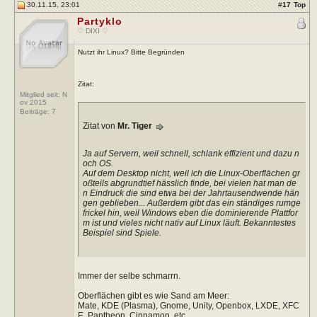
30.11.15, 23:01
#
17
Top
Partyklo
♡ DIXI ♡
Nutzt ihr Linux? Bitte Begründen
Zitat:
Mitglied seit: N
ov 2015
Beiträge:
7
Zitat von
Mr. Tiger
Ja auf Servern, weil schnell, schlank effizient und dazu n
och OS.
Auf dem Desktop nicht, weil ich die Linux-Oberflächen gr
oßteils abgrundtief hässlich finde, bei vielen hat man de
n Eindruck die sind etwa bei der Jahrtausendwende hän
gen geblieben... Außerdem gibt das ein ständiges rumge
frickel hin, weil Windows eben die dominierende Plattfor
m ist und vieles nicht nativ auf Linux läuft. Bekanntestes
Beispiel sind Spiele.
Immer der selbe schmarrn.
Oberflächen gibt es wie Sand am Meer:
Mate, KDE (Plasma), Gnome, Unity, Openbox, LXDE, XFC
E, Pantheon, Cinnamon, etc