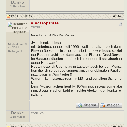
Danke
3 Benutzer
27.12.14, 18:29
#
4
Top
electropirate
Member
Nutzt ihr Linux? Bitte Begründen
JA - ich nutze Linux.
Mitglied seit: S
mit Unterbrechungen seit 1996 - weil: damals hab ich damit
ep 2014
EinwahlServer ins Internet realisiert - das was heute so klei
Beiträge:
1
ner Router macht - die dann auch als File-und DruckServer
im Hausnetz dienten - natürlich immer nur mit 'gut abgehan
gener Hardware'.
Heute nutze ich Ubuntu aufm Laptop ( auch bei den Mensc
hen die ich so betreue) zumeist mit einer obligaten ParallelI
nstallation mit Win7 oder 8 -
Warum - kein Lizenzstress mit MS - und vor allem Sicherhei
t.
Beim 'Musik machen' liegt IMHO Win noch etwas vorne abe
r mit Bitwig ist schon bald ein echter Abelton Klon konkurre
nzfähig.
Danke
WOBTUX
2 Benutzer
15.02.15, 22:04
#
5
Top