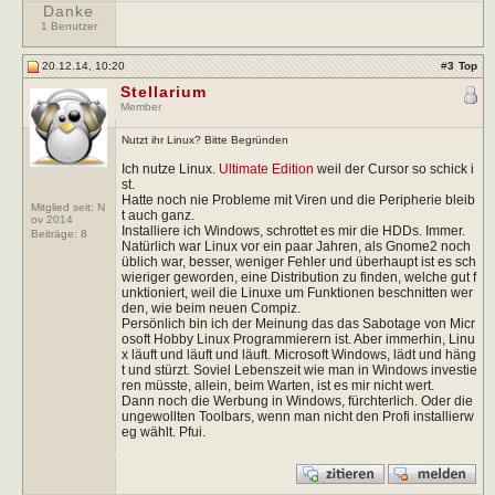
Danke
1 Benutzer
20.12.14, 10:20
#
3
Top
Stellarium
Member
Nutzt ihr Linux? Bitte Begründen
Ich nutze Linux.
Ultimate Edition
weil der Cursor so schick i
st.
Hatte noch nie Probleme mit Viren und die Peripherie bleib
Mitglied seit: N
t auch ganz.
ov 2014
Installiere ich Windows, schrottet es mir die HDDs. Immer.
Beiträge:
8
Natürlich war Linux vor ein paar Jahren, als Gnome2 noch
üblich war, besser, weniger Fehler und überhaupt ist es sch
wieriger geworden, eine Distribution zu finden, welche gut f
unktioniert, weil die Linuxe um Funktionen beschnitten wer
den, wie beim neuen Compiz.
Persönlich bin ich der Meinung das das Sabotage von Micr
osoft Hobby Linux Programmierern ist. Aber immerhin, Linu
x läuft und läuft und läuft. Microsoft Windows, lädt und häng
t und stürzt. Soviel Lebenszeit wie man in Windows investie
ren müsste, allein, beim Warten, ist es mir nicht wert.
Dann noch die Werbung in Windows, fürchterlich. Oder die
ungewollten Toolbars, wenn man nicht den Profi installierw
eg wählt. Pfui.