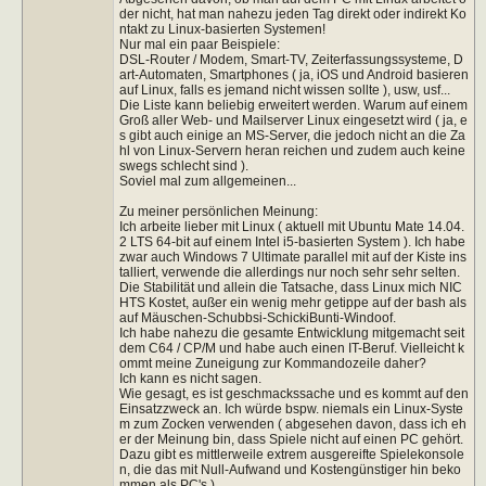
der nicht, hat man nahezu jeden Tag direkt oder indirekt Ko
ntakt zu Linux-basierten Systemen!
Nur mal ein paar Beispiele:
DSL-Router / Modem, Smart-TV, Zeiterfassungssysteme, D
art-Automaten, Smartphones ( ja, iOS und Android basieren
auf Linux, falls es jemand nicht wissen sollte ), usw, usf...
Die Liste kann beliebig erweitert werden. Warum auf einem
Groß aller Web- und Mailserver Linux eingesetzt wird ( ja, e
s gibt auch einige an MS-Server, die jedoch nicht an die Za
hl von Linux-Servern heran reichen und zudem auch keine
swegs schlecht sind ).
Soviel mal zum allgemeinen...
Zu meiner persönlichen Meinung:
Ich arbeite lieber mit Linux ( aktuell mit Ubuntu Mate 14.04.
2 LTS 64-bit auf einem Intel i5-basierten System ). Ich habe
zwar auch Windows 7 Ultimate parallel mit auf der Kiste ins
talliert, verwende die allerdings nur noch sehr sehr selten.
Die Stabilität und allein die Tatsache, dass Linux mich NIC
HTS Kostet, außer ein wenig mehr getippe auf der bash als
auf Mäuschen-Schubbsi-SchickiBunti-Windoof.
Ich habe nahezu die gesamte Entwicklung mitgemacht seit
dem C64 / CP/M und habe auch einen IT-Beruf. Vielleicht k
ommt meine Zuneigung zur Kommandozeile daher?
Ich kann es nicht sagen.
Wie gesagt, es ist geschmackssache und es kommt auf den
Einsatzzweck an. Ich würde bspw. niemals ein Linux-Syste
m zum Zocken verwenden ( abgesehen davon, dass ich eh
er der Meinung bin, dass Spiele nicht auf einen PC gehört.
Dazu gibt es mittlerweile extrem ausgereifte Spielekonsole
n, die das mit Null-Aufwand und Kostengünstiger hin beko
mmen als PC's )