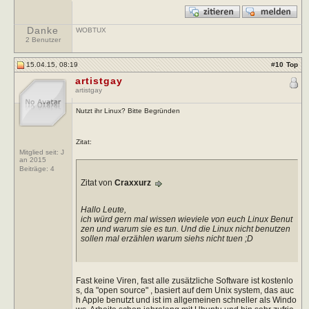
Danke
WOBTUX
2 Benutzer
15.04.15, 08:19
#
10
Top
artistgay
artistgay
Nutzt ihr Linux? Bitte Begründen
Zitat:
Mitglied seit: J
an 2015
Beiträge:
4
Zitat von
Craxxurz
Hallo Leute,
ich würd gern mal wissen wieviele von euch Linux Benut
zen und warum sie es tun. Und die Linux nicht benutzen
sollen mal erzählen warum siehs nicht tuen ;D
Fast keine Viren, fast alle zusätzliche Software ist kostenlo
s, da "open source" , basiert auf dem Unix system, das auc
h Apple benutzt und ist im allgemeinen schneller als Windo