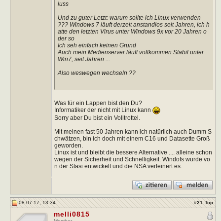
luss
Und zu guter Letzt: warum sollte ich Linux verwenden
??? Windows 7 läuft derzeit anstandlos seit Jahren, ich h
atte den letzten Virus unter Windows 9x vor 20 Jahren o
der so
Ich seh einfach keinen Grund
Auch mein Medienserver läuft vollkommen Stabil unter
Win7, seit Jahren ...
Also weswegen wechseln ??
Was für ein Lappen bist den Du?
Informatiker der nicht mit Linux kann
Sorry aber Du bist ein Volltrottel.
Mit meinen fast 50 Jahren kann ich natürlich auch Dumm S
chwätzen, bin ich doch mit einem C16 und Datasette Groß
geworden.
Linux ist und bleibt die bessere Alternative .... alleine schon
wegen der Sicherheit und Schnelligkeit. Windofs wurde vo
n der Stasi entwickelt und die NSA verfeinert es.
08.07.17, 13:34
#
21
Top
melli0815
Member