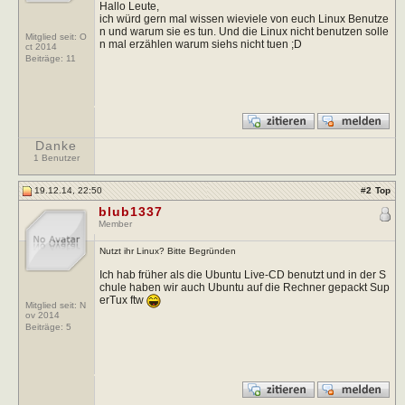
Hallo Leute,
ich würd gern mal wissen wieviele von euch Linux Benutze
n und warum sie es tun. Und die Linux nicht benutzen solle
Mitglied seit: O
n mal erzählen warum siehs nicht tuen ;D
ct 2014
Beiträge:
11
Danke
1 Benutzer
19.12.14, 22:50
#
2
Top
blub1337
Member
Nutzt ihr Linux? Bitte Begründen
Ich hab früher als die Ubuntu Live-CD benutzt und in der S
chule haben wir auch Ubuntu auf die Rechner gepackt Sup
erTux ftw
Mitglied seit: N
ov 2014
Beiträge:
5