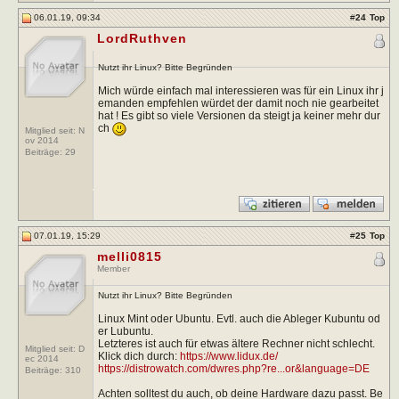
06.01.19, 09:34
#
24
Top
LordRuthven
Nutzt ihr Linux? Bitte Begründen
Mich würde einfach mal interessieren was für ein Linux ihr j
emanden empfehlen würdet der damit noch nie gearbeitet
hat ! Es gibt so viele Versionen da steigt ja keiner mehr dur
ch
Mitglied seit: N
ov 2014
Beiträge:
29
07.01.19, 15:29
#
25
Top
melli0815
Member
Nutzt ihr Linux? Bitte Begründen
Linux Mint oder Ubuntu. Evtl. auch die Ableger Kubuntu od
er Lubuntu.
Letzteres ist auch für etwas ältere Rechner nicht schlecht.
Mitglied seit: D
Klick dich durch:
https://www.lidux.de/
ec 2014
https://distrowatch.com/dwres.php?re...or&language=DE
Beiträge:
310
Achten solltest du auch, ob deine Hardware dazu passt. Be