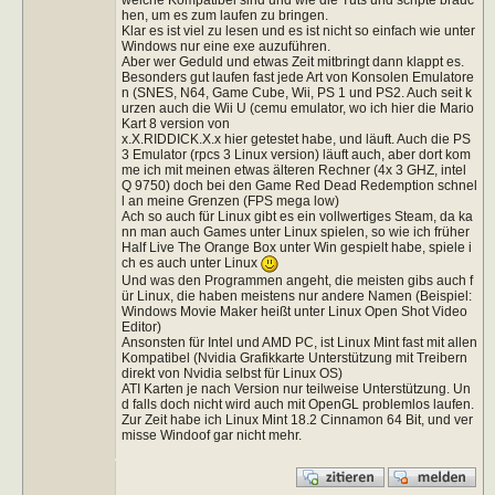
hen, um es zum laufen zu bringen.
Klar es ist viel zu lesen und es ist nicht so einfach wie unter
Windows nur eine exe auzuführen.
Aber wer Geduld und etwas Zeit mitbringt dann klappt es.
Besonders gut laufen fast jede Art von Konsolen Emulatore
n (SNES, N64, Game Cube, Wii, PS 1 und PS2. Auch seit k
urzen auch die Wii U (cemu emulator, wo ich hier die Mario
Kart 8 version von
x.X.RIDDICK.X.x hier getestet habe, und läuft. Auch die PS
3 Emulator (rpcs 3 Linux version) läuft auch, aber dort kom
me ich mit meinen etwas älteren Rechner (4x 3 GHZ, intel
Q 9750) doch bei den Game Red Dead Redemption schnel
l an meine Grenzen (FPS mega low)
Ach so auch für Linux gibt es ein vollwertiges Steam, da ka
nn man auch Games unter Linux spielen, so wie ich früher
Half Live The Orange Box unter Win gespielt habe, spiele i
ch es auch unter Linux
Und was den Programmen angeht, die meisten gibs auch f
ür Linux, die haben meistens nur andere Namen (Beispiel:
Windows Movie Maker heißt unter Linux Open Shot Video
Editor)
Ansonsten für Intel und AMD PC, ist Linux Mint fast mit allen
Kompatibel (Nvidia Grafikkarte Unterstützung mit Treibern
direkt von Nvidia selbst für Linux OS)
ATI Karten je nach Version nur teilweise Unterstützung. Un
d falls doch nicht wird auch mit OpenGL problemlos laufen.
Zur Zeit habe ich Linux Mint 18.2 Cinnamon 64 Bit, und ver
misse Windoof gar nicht mehr.