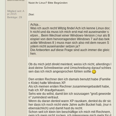
Nutzt ihr Linux? Bitte Begründen
Mitglied seit: A
pr 2015
Zitat:
Beiträge:
29
Achja...
Was ich auch recht Witzig finde! Ach ich kenne Linux doc
h nicht und da muss ich mich erst mal mit auseinander s
etzen... Beim Wechsel einer Windows-Version ( nur als B
eispiel von dem hervorragenden Windows 7 auf das bek
ackte Windows 8 ) muss man sich also mit dem neuen S
ystem nicht auseinander setzen ja?
Die Antworten auf diese Frage sind auch immer die gleic
hen.
Ob du mich jetzt direkt meintest, weiss ich nicht, allerdings l
ässt deine Schreibweise und Umschreibung darauf schlies
sen das ich mich angesprochen fühlen sollte
Den ersten Rechner den ich damals benutzt habe (Familie
n Kiste) hatte Windows XP.
Als ich meinen ersten Rechner zusammengebastelt habe,
hab ich XP draufgehauen.
Sehs wie du willst, damit bin ich sozusagen "groß geworde
n" zumindest vertraut.
Wenn du daran denkst wann XP rauskam, denkst du dir sic
her dass ich noch nicht viele Jahre aufm Buckel hab, (nur n
ebensächlich) und damit hast du recht.
Schon seit ich klein bin beschäftige ich mich mit Rechnern,
nein ich mein nicht zocken, ich interessiere mich mehr für d