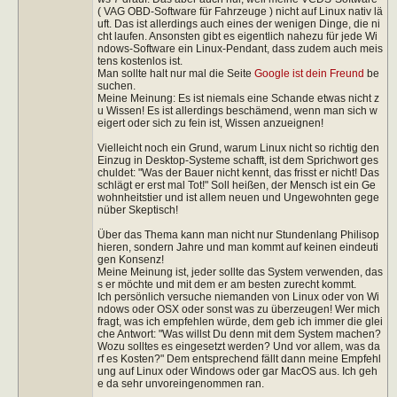
( VAG OBD-Software für Fahrzeuge ) nicht auf Linux nativ lä
uft. Das ist allerdings auch eines der wenigen Dinge, die ni
cht laufen. Ansonsten gibt es eigentlich nahezu für jede Wi
ndows-Software ein Linux-Pendant, dass zudem auch meis
tens kostenlos ist.
Man sollte halt nur mal die Seite
Google ist dein Freund
be
suchen.
Meine Meinung: Es ist niemals eine Schande etwas nicht z
u Wissen! Es ist allerdings beschämend, wenn man sich w
eigert oder sich zu fein ist, Wissen anzueignen!
Vielleicht noch ein Grund, warum Linux nicht so richtig den
Einzug in Desktop-Systeme schafft, ist dem Sprichwort ges
chuldet: "Was der Bauer nicht kennt, das frisst er nicht! Das
schlägt er erst mal Tot!" Soll heißen, der Mensch ist ein Ge
wohnheitstier und ist allem neuen und Ungewohnten gege
nüber Skeptisch!
Über das Thema kann man nicht nur Stundenlang Philisop
hieren, sondern Jahre und man kommt auf keinen eindeuti
gen Konsenz!
Meine Meinung ist, jeder sollte das System verwenden, das
s er möchte und mit dem er am besten zurecht kommt.
Ich persönlich versuche niemanden von Linux oder von Wi
ndows oder OSX oder sonst was zu überzeugen! Wer mich
fragt, was ich empfehlen würde, dem geb ich immer die glei
che Antwort: "Was willst Du denn mit dem System machen?
Wozu solltes es eingesetzt werden? Und vor allem, was da
rf es Kosten?" Dem entsprechend fällt dann meine Empfehl
ung auf Linux oder Windows oder gar MacOS aus. Ich geh
e da sehr unvoreingenommen ran.