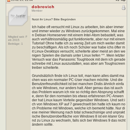
dobrovich
Member
Nutzt ihr Linux? Bitte Begründen
Ich habe oft versucht mit Linux zu arbeiten, bin aber immer
und immer wieder zu Windows zurückgekommen. Mal eine
n Debian Homeserver mit einem Intel-Atom bebastelt, was
Mitglied seit: F
auch verhältnissmäßig gut funktionierte, aber nur mit einem
eb 2015
Tutorial! Ohne hatte ich zu wenig Zeit um mich weiter damit
Beiträge:
1
zu beschäftigen. Als ich noch Schüler war habe ichs öfter m
it Linux-Desktops versucht, scheiterte aber meist an den we
nigen Spielen die damals unter Linux liefen ^^. Mein letzter
Versuch war das Panasonic Toughbook mit dem ich gerade
schreibe mit Linux auszustatten, was aber am Toughscreen
treiber scheiterte.
Grundsätzlich finde ich Linux toll, man kann alles damit ma
chen was ein normaler PC-User machen möchte. Und die
Benutzerfreundlichkeit ist bei manchen Distis ähnlich einfa
ch wie Windows, nur anders halt. Aber genau das ist auch
das Problem warum ich nie so richtig den Absprung schafft
e, denn für den normalen bis etwas erfahrenen PC-Anwen
der hat Linux kaum Vorteile gegenüber Windows. Und seit i
ch von Windows XP auf 7 gewechselt bin hatte ich kaum no
ch Probleme mit Windows, welche ich bemerkt hätte. Nur di
ese meiner Meinung nach total schwachsinige und unprakt
ische Benutzeroberfläche von Windows 8 ist ein klarer Gru
nd zu Linux zu wechseln, falls sich bei Windows 9 das nicht
ändern sollte.