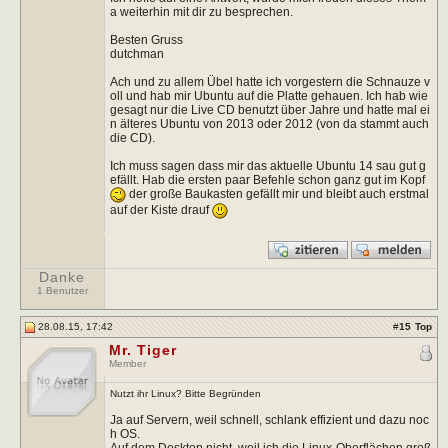
a weiterhin mit dir zu besprechen.
Besten Gruss
dutchman
Ach und zu allem Übel hatte ich vorgestern die Schnauze v
oll und hab mir Ubuntu auf die Platte gehauen. Ich hab wie
gesagt nur die Live CD benutzt über Jahre und hatte mal ei
n älteres Ubuntu von 2013 oder 2012 (von da stammt auch
die CD).
Ich muss sagen dass mir das aktuelle Ubuntu 14 sau gut g
efällt. Hab die ersten paar Befehle schon ganz gut im Kopf
der große Baukasten gefällt mir und bleibt auch erstmal
auf der Kiste drauf
Danke
1 Benutzer
28.08.15, 17:42
#
15
Top
Mr. Tiger
Member
Nutzt ihr Linux? Bitte Begründen
Ja auf Servern, weil schnell, schlank effizient und dazu noc
h OS.
Auf dem Desktop nicht, weil ich die Linux-Oberflächen groß