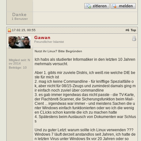
Danke
1 Benutzer
17.02.15, 00:55
#
6
Top
Gawan
Freundlicher Islamist
Nutzt ihr Linux? Bitte Begründen
Ich habs als studierter Informatiker in den letzten 10 Jahren
Mitglied seit: N
mehrmals versucht.
ov 2014
Beiträge:
10
Aber 1. gibts mir zuviele Distris, ich weiß nie welche DIE be
ste für mich ist
2. mag ich keine Commandline - für knifflige Spezialfälle o
k, aber nicht für 08/15-Zeugs und zumindest damals ging m
ir einfach noch zuviel über commandline
3. es gab immer irgendwas das nicht passte - die TV-Karte,
der Flachbrett-Scanner, die Sicherungsfunktion beim Mail-
Cient ... irgendwas war immer - und meistens Sachen die u
nter Windows einfach funktionierten oder wo ich die wenig
en CLicks schon kannte die ich zu machen hatte
4. Spätestens beim Austausch von Dokumenten war Schlus
s
Und zu guter Letzt: warum sollte ich Linux verwenden ???
Windows 7 läuft derzeit anstandlos seit Jahren, ich hatte de
n letzten Virus unter Windows 9x vor 20 Jahren oder so