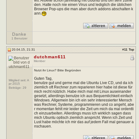
ws. Arbeite schon jahrelang mit Ubuntu und bin sehr zufrie
den. Hatte noch nie einen Virus und lediglich die üblichen
Browser Pop-ups die man aber durch addons abschalten k
ann.
Danke
1 Benutzer
20.04.15, 21:31
#
11
Top
dutchman611
Member
Nutzt ihr Linux? Bitte Begründen
Guten Tag,
Mitglied seit: A
benutze gut und gerne mal die Ubuntu Live CD, und da ich
pr 2015
ziemlich oft Rechner zum reparieren hier habe ist diese für
Beiträge:
29
mich recht nützlich. Habe mich mal mit Linux auseinander
gesetzt, allerdings benutze ich aus Bequemlichkeit einfach
Windows. Allgemein bin ich ein sehr interessierter Mensch
was Rechner, Systeme, programmieren und co angeht, abe
r momentan fehlt mir leider die Zeit um mich da mal ordentli
ch einzuarbeiten. Allerdings muss ich wirklich sagen dass
mich Ubuntu optisch ziemlich anspricht. Wenn ich Zeit und
Lust habe möchte ich mir das auf jedem Fall mal genauer a
nschauen.