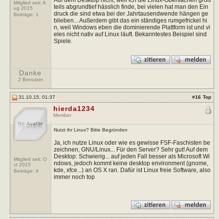
Mitglied seit: A
teils abgrundtief hässlich finde, bei vielen hat man den Ein
ug 2015
druck die sind etwa bei der Jahrtausendwende hängen ge
Beiträge:
1
blieben... Außerdem gibt das ein ständiges rumgefrickel hi
n, weil Windows eben die dominierende Plattform ist und vi
eles nicht nativ auf Linux läuft. Bekanntestes Beispiel sind
Spiele.
Danke
2 Benutzer
31.10.15, 01:37
#
16
Top
hierda1234
Member
Nutzt ihr Linux? Bitte Begründen
Ja, ich nutze Linux oder wie es gewisse FSF-Faschisten be
zeichnen, GNU/Linux... Für den Server? Sehr gut! Auf dem
Desktop: Schwierig... auf jeden Fall besser als Microsoft Wi
Mitglied seit: O
ndows, jedoch kommt keine desktop environment (gnome,
ct 2015
kde, xfce...) an OS X ran. Dafür ist Linux freie Software, also
Beiträge:
4
immer noch top