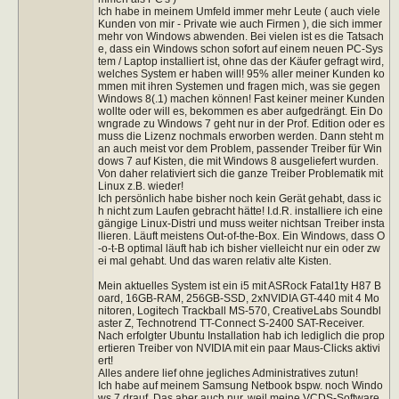
Ich habe in meinem Umfeld immer mehr Leute ( auch viele
Kunden von mir - Private wie auch Firmen ), die sich immer
mehr von Windows abwenden. Bei vielen ist es die Tatsach
e, dass ein Windows schon sofort auf einem neuen PC-Sys
tem / Laptop installiert ist, ohne das der Käufer gefragt wird,
welches System er haben will! 95% aller meiner Kunden ko
mmen mit ihren Systemen und fragen mich, was sie gegen
Windows 8(.1) machen können! Fast keiner meiner Kunden
wollte oder will es, bekommen es aber aufgedrängt. Ein Do
wngrade zu Windows 7 geht nur in der Prof. Edition oder es
muss die Lizenz nochmals erworben werden. Dann steht m
an auch meist vor dem Problem, passender Treiber für Win
dows 7 auf Kisten, die mit Windows 8 ausgeliefert wurden.
Von daher relativiert sich die ganze Treiber Problematik mit
Linux z.B. wieder!
Ich persönlich habe bisher noch kein Gerät gehabt, dass ic
h nicht zum Laufen gebracht hätte! I.d.R. installiere ich eine
gängige Linux-Distri und muss weiter nichtsan Treiber insta
llieren. Läuft meistens Out-of-the-Box. Ein Windows, dass O
-o-t-B optimal läuft hab ich bisher vielleicht nur ein oder zw
ei mal gehabt. Und das waren relativ alte Kisten.
Mein aktuelles System ist ein i5 mit ASRock Fatal1ty H87 B
oard, 16GB-RAM, 256GB-SSD, 2xNVIDIA GT-440 mit 4 Mo
nitoren, Logitech Trackball MS-570, CreativeLabs Soundbl
aster Z, Technotrend TT-Connect S-2400 SAT-Receiver.
Nach erfolgter Ubuntu Installation hab ich lediglich die prop
ertieren Treiber von NVIDIA mit ein paar Maus-Clicks aktivi
ert!
Alles andere lief ohne jegliches Administratives zutun!
Ich habe auf meinem Samsung Netbook bspw. noch Windo
ws 7 drauf. Das aber auch nur, weil meine VCDS-Software