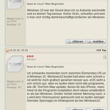
Nutzt ihr Linux? Bitte Begründen
Windows 10 war der Grund dass ich zu Kubuntu wechselte
und es keinen Tag bereue. Keine Viren, schneller und wen
n man sich richtig damit beschäftigt einfacher als Windows.
Mitglied seit: S
ep 2014
Beiträge:
12
15.10.16, 15:18
#
19
Top
cnn
Member
Nutzt ihr Linux? Bitte Begründen
ich schwanke momentan noch zwischen Elementary OS un
d Windows 10. Windows10 bootet halt eben sehr schnell u
nd sieht für mich grafisch gesehen besser aus. eOS sieht a
Mitglied seit: S
uch schick aus. aber es laufen eben nicht alle programme,
ep 2014
wie zB: TomTom Map updater, Itunes für das iPhone, manc
Beiträge:
30
hmal ist die Programm installation doch etwas umständlich
er als bei Windows. Großer Vorteil meiner Meinung nach, e
s wird kein Virenscanner gebraucht und es laufen weniger
Dienste(-Spionage) im Hintergrund als bei Windows10.