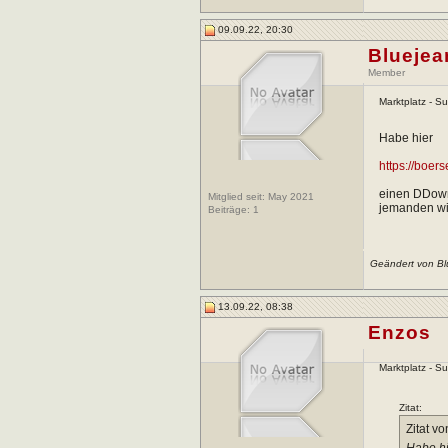
09.09.22, 20:30
Bluejea
Member
Marktplatz - S
Habe hier
https://boers
einen DDownl
Mitglied seit: May 2021
jemanden wie
Beiträge:
1
Geändert von Bl
13.09.22, 08:38
Enzos
Marktplatz - S
Zitat:
Zitat v