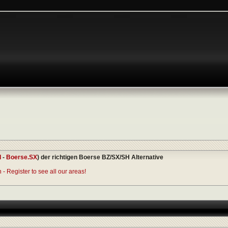
I
-
Boerse.SX
) der richtigen Boerse BZ/SX/SH Alternative
- Register to see all our areas!