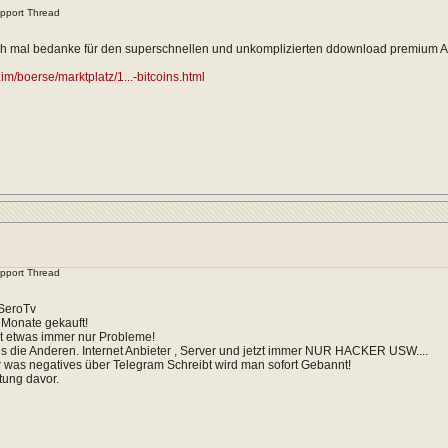
upport Thread
ch mal bedanke für den superschnellen und unkomplizierten ddownload premium Ac
.im/boerse/marktplatz/1...-bitcoins.html
upport Thread
 SeroTv
 Monate gekauft!
t etwas immer nur Probleme!
s die Anderen. Internet Anbieter , Server und jetzt immer NUR HACKER USW....
 was negatives über Telegram Schreibt wird man sofort Gebannt!
tung davor.