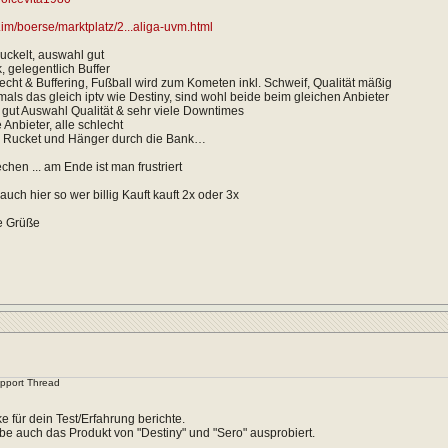
e.im/boerse/marktplatz/2...aliga-uvm.html
uckelt, auswahl gut
, gelegentlich Buffer
lecht & Buffering, Fußball wird zum Kometen inkl. Schweif, Qualität mäßig
als das gleich iptv wie Destiny, sind wohl beide beim gleichen Anbieter
t gut Auswahl Qualität & sehr viele Downtimes
 Anbieter, alle schlecht
I Rucket und Hänger durch die Bank…
chen ... am Ende ist man frustriert
 auch hier so wer billig Kauft kauft 2x oder 3x
e Grüße
upport Thread
e für dein Test/Erfahrung berichte.
abe auch das Produkt von "Destiny" und "Sero" ausprobiert.