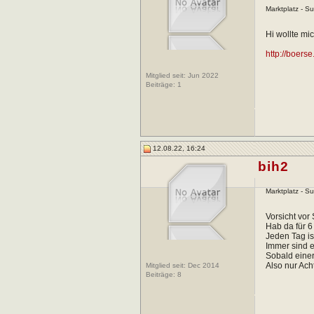
Marktplatz - S
Hi wollte mi
http://boerse
Mitglied seit: Jun 2022
Beiträge:
1
12.08.22, 16:24
bih2
Marktplatz - S
Vorsicht vor
Hab da für 6
Jeden Tag is
Immer sind e
Sobald einer
Also nur Ach
Mitglied seit: Dec 2014
Beiträge:
8