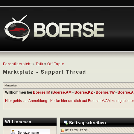
Forenübersicht
»
Talk
»
Off Topic
Marktplatz - Support Thread
Hinweise
Willkommen bei
Boerse.IM
(
Boerse.AM
-
Boerse.KZ
-
Boerse.TW
-
Boerse.A
Hier gehts zur Anmeldung - Klicke hier um dich auf Boerse.IM/AM zu registrieren 
Willkommen
02.12.20, 17:36