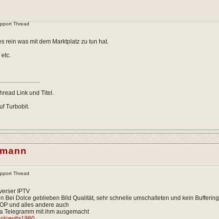
upport Thread
les rein was mit dem Marktplatz zu tun hat.
 etc.
read Link und Titel.
f Turbobit.
tmann
upport Thread
verser IPTV
n Bei Dolce geblieben Bild Qualität, sehr schnelle umschalteten und kein Buffering
TOP und alles andere auch
via Telegramm mit ihm ausgemacht
/Dolcevita1980