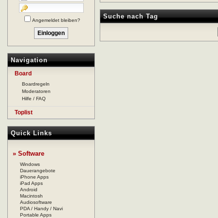
Suche nach Tag
Angemeldet bleiben?
Navigation
Board
Boardregeln
Moderatoren
Hilfe / FAQ
Toplist
Quick Links
» Software
Windows
Dauerangebote
iPhone Apps
iPad Apps
Android
Macintosh
Audiosoftware
PDA / Handy / Navi
Portable Apps