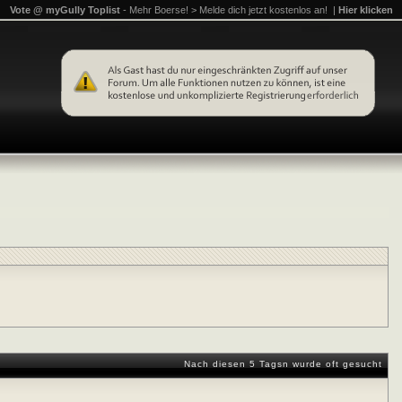
Vote @ myGully Toplist
- Mehr Boerse! > Melde dich jetzt kostenlos an! |
Hier klicken
Nach diesen 5 Tagsn wurde oft gesucht