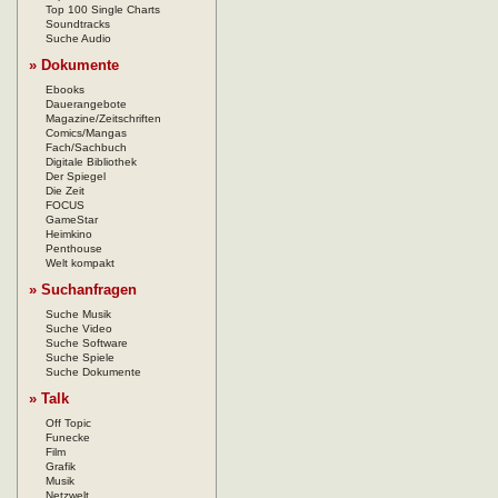
Top 100 Single Charts
Soundtracks
Suche Audio
» Dokumente
Ebooks
Dauerangebote
Magazine/Zeitschriften
Comics/Mangas
Fach/Sachbuch
Digitale Bibliothek
Der Spiegel
Die Zeit
FOCUS
GameStar
Heimkino
Penthouse
Welt kompakt
» Suchanfragen
Suche Musik
Suche Video
Suche Software
Suche Spiele
Suche Dokumente
» Talk
Off Topic
Funecke
Film
Grafik
Musik
Netzwelt