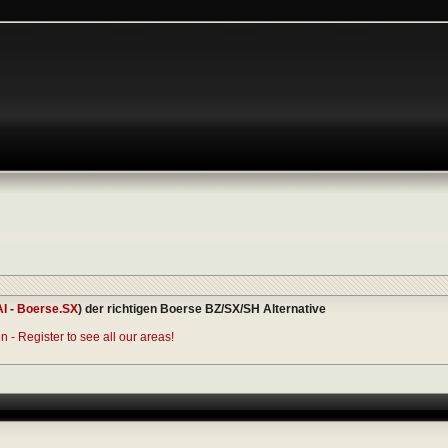
AI
-
Boerse.SX
) der richtigen Boerse BZ/SX/SH Alternative
 - Register to see all our areas!