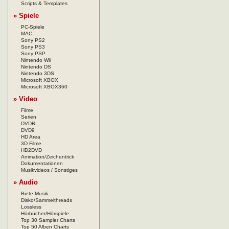
Scripts & Templates
» Spiele
PC-Spiele
MAC
Sony PS2
Sony PS3
Sony PSP
Nintendo Wii
Nintendo DS
Nintendo 3DS
Microsoft XBOX
Microsoft XBOX360
» Video
Filme
Serien
DVDR
DVD9
HD Area
3D Filme
HD2DVD
Animation/Zeichentrick
Dokumentationen
Musikvideos / Sonstiges
» Audio
Biete Musik
Disko/Sammelthreads
Lossless
Hörbücher/Hörspiele
Top 30 Sampler Charts
Top 50 Alben Charts