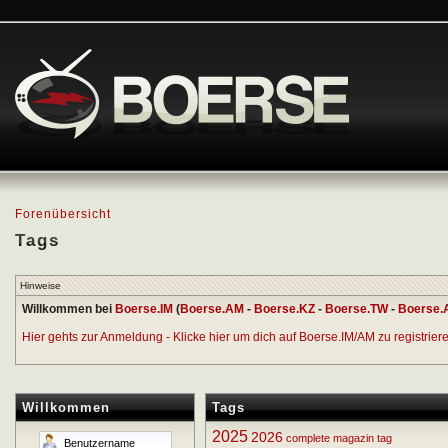
Forenübersicht
Tags
Hinweise
Willkommen bei
Boerse.IM
(
Boerse.AM
-
Boerse.KZ
-
Boerse.TW
-
Boerse.
Hier gehts zur Anmeldung - Klicke hier um dich auf Boerse.IM/AM zu registrieren
Willkommen
Tags
2025
2026
complete
magazin
tag