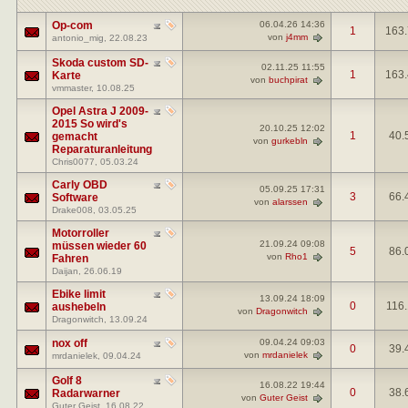
Op-com
06.04.26
14:36
1
163
von
j4mm
antonio_mig
, 22.08.23
Skoda custom SD-
02.11.25
11:55
1
163
Karte
von
buchpirat
vmmaster
, 10.08.25
Opel Astra J 2009-
2015 So wird's
20.10.25
12:02
1
40.
gemacht
von
gurkebln
Reparaturanleitung
Chris0077
, 05.03.24
Carly OBD
05.09.25
17:31
3
66.
Software
von
alarssen
Drake008
, 03.05.25
Motorroller
21.09.24
09:08
müssen wieder 60
5
86.
von
Rho1
Fahren
Daijan
, 26.06.19
Ebike limit
13.09.24
18:09
0
116
aushebeln
von
Dragonwitch
Dragonwitch
, 13.09.24
nox off
09.04.24
09:03
0
39.
von
mrdanielek
mrdanielek
, 09.04.24
Golf 8
16.08.22
19:44
0
38.
Radarwarner
von
Guter Geist
Guter Geist
, 16.08.22