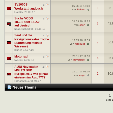
SV1000S
15.06.19
16:08
1
36.
Werkstatthandbuch
von
SirBrott
l3g0l45
, 29.06.17
Suche VCDS
31.03.19
11:23
18.2.1 oder 18.2.0
3
42.
von
orion
auf deutsch
headcrasher666
, 08.11.18
Seat und die
Navigationskatastrophe
17.05.18
11:39
7
36.
(Sammlung meines
von
Necouse
Wissens)
lennef
, 17.07.16
Motorrad
26.11.17
11:53
6
35.
von
irreversibel
tweezy
, 14.03.16
AUDI Navigation
MMI 2G DVD
02.07.17
01:09
1
30.
Europe 2017 wie genau
von
xrage
einlesen im Auto????
Richard2511
, 06.06.17
1
Seite 