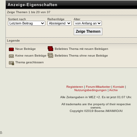
Anzeige-Eigenschaften
Zeige Themen 1 bis 20 von 37
Sortiert nach
Reihenfolge
Alter
Legende
Neue Beiträge
Beliebtes Thema mit neuen Beiträgen
Keine neuen Beiträge
Beliebtes Thema ohne neue Beiträge
Thema geschlossen
Registrieren
|
Forum-Mitarbeiter
|
Kontakt
|
Nutzungsbedingungen
|
Archiv
Alle Zeitangaben in WEZ +2. Es ist jetzt
01:07
Uhr.
All trademarks are the property of their respective
owners.
Copyright ©2019 Boerse.IM/AM/IO/AI
(
).