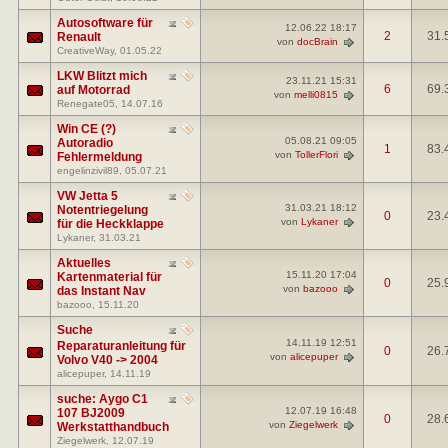
Autosoftware für
12.06.22
18:17
2
31.
Renault
von
docBrain
CreativeWay
, 01.05.22
LKW Blitzt mich
23.11.21
15:31
6
69.
auf Motorrad
von
melli0815
Renegate05
, 14.07.16
Win CE (?)
05.08.21
09:05
Autoradio
1
83.
von
TollerFlori
Fehlermeldung
engelinzivil89
, 05.07.21
VW Jetta 5
31.03.21
18:12
Notentriegelung
0
23.
von
Lykaner
für die Heckklappe
Lykaner
, 31.03.21
Aktuelles
15.11.20
17:04
Kartenmaterial für
0
25.
von
bazooo
das Instant Nav
bazooo
, 15.11.20
Suche
14.11.19
12:51
Reparaturanleitung für
0
26.
von
alicepuper
Volvo V40 -> 2004
alicepuper
, 14.11.19
suche: Aygo C1
12.07.19
16:48
107 BJ2009
0
28.
von
Ziegelwerk
Werkstatthandbuch
Ziegelwerk
, 12.07.19