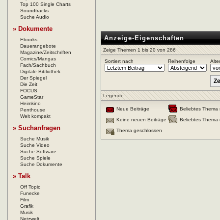
Top 100 Single Charts
Soundtracks
Suche Audio
» Dokumente
Anzeige-Eigenschaften
Ebooks
Dauerangebote
Zeige Themen 1 bis 20 von 286
Magazine/Zeitschriften
Comics/Mangas
Sortiert nach
Reihenfolge
Alte
Fach/Sachbuch
Digitale Bibliothek
Der Spiegel
Die Zeit
FOCUS
Legende
GameStar
Heimkino
Neue Beiträge
Beliebtes Thema 
Penthouse
Welt kompakt
Keine neuen Beiträge
Beliebtes Thema 
» Suchanfragen
Thema geschlossen
Suche Musik
Suche Video
Suche Software
Suche Spiele
Suche Dokumente
» Talk
Off Topic
Funecke
Film
Grafik
Musik
Netzwelt