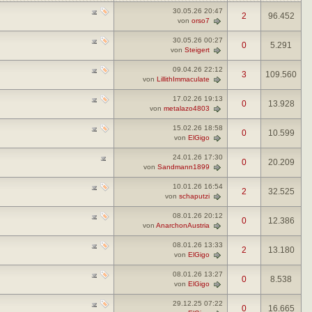
30.05.26
20:47
2
96.452
von
orso7
30.05.26
00:27
0
5.291
von
Steigert
09.04.26
22:12
3
109.560
von
LillithImmaculate
17.02.26
19:13
0
13.928
von
metalazo4803
15.02.26
18:58
0
10.599
von
ElGigo
24.01.26
17:30
0
20.209
von
Sandmann1899
10.01.26
16:54
2
32.525
von
schaputzi
08.01.26
20:12
0
12.386
von
AnarchonAustria
08.01.26
13:33
2
13.180
von
ElGigo
08.01.26
13:27
0
8.538
von
ElGigo
29.12.25
07:22
0
16.665