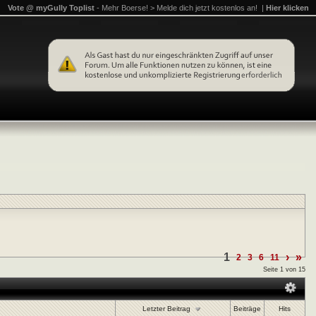
Vote @ myGully Toplist
- Mehr Boerse! > Melde dich jetzt kostenlos an! |
Hier klicken
1
›
»
2
3
6
11
Seite 1 von 15
Letzter Beitrag
Beiträge
Hits