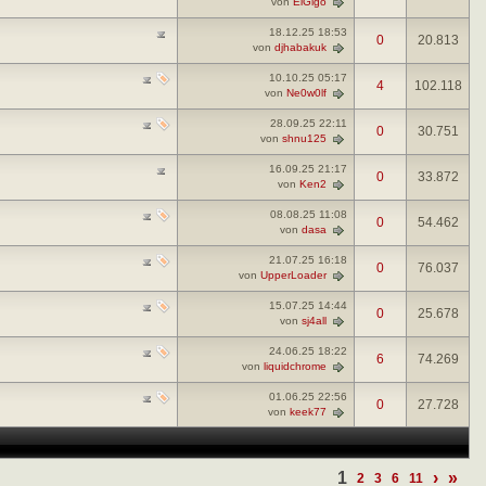
von
ElGigo
18.12.25
18:53
0
20.813
von
djhabakuk
10.10.25
05:17
4
102.118
von
Ne0w0lf
28.09.25
22:11
0
30.751
von
shnu125
16.09.25
21:17
0
33.872
von
Ken2
08.08.25
11:08
0
54.462
von
dasa
21.07.25
16:18
0
76.037
von
UpperLoader
15.07.25
14:44
0
25.678
von
sj4all
24.06.25
18:22
6
74.269
von
liquidchrome
01.06.25
22:56
0
27.728
von
keek77
1
›
»
2
3
6
11