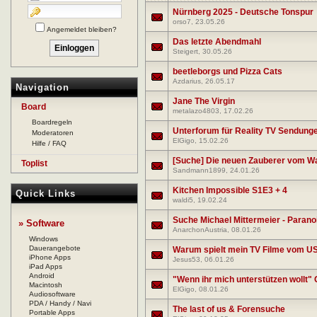
Nürnberg 2025 - Deutsche Tonspur
orso7
, 23.05.26
Angemeldet bleiben?
Das letzte Abendmahl
Steigert
, 30.05.26
beetleborgs und Pizza Cats
Azdarius
, 26.05.17
Navigation
Jane The Virgin
Board
metalazo4803
, 17.02.26
Boardregeln
Unterforum für Reality TV Sendung
Moderatoren
ElGigo
, 15.02.26
Hilfe / FAQ
[Suche] Die neuen Zauberer vom Wa
Toplist
Sandmann1899
, 24.01.26
Kitchen Impossible S1E3 + 4
Quick Links
waldi5
, 19.02.24
Suche Michael Mittermeier - Paranoi
» Software
AnarchonAustria
, 08.01.26
Windows
Dauerangebote
Warum spielt mein TV Filme vom US
iPhone Apps
Jesus53
, 06.01.26
iPad Apps
Android
"Wenn ihr mich unterstützen wollt"
Macintosh
ElGigo
, 08.01.26
Audiosoftware
PDA / Handy / Navi
The last of us & Forensuche
Portable Apps