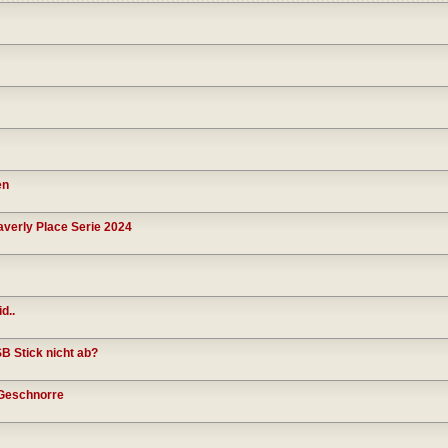
en
verly Place Serie 2024
d..
B Stick nicht ab?
 Geschnorre