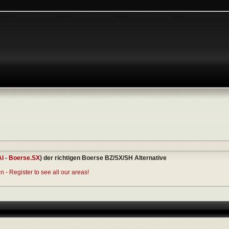
AI
-
Boerse.SX
) der richtigen Boerse BZ/SX/SH Alternative
 - Register to see all our areas!