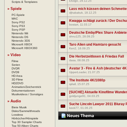
ElGigo
, 29.12.25
Scripts & Templates
» Spiele
Lass mich küssen deinen Schmetter
djhabakuk
, 18.12.25
PC-Spiele
MAC
Kwagga schlägt zurück / Der Dschu
Sony PS2
bostart
, 11.03.17
Sony PS3
Sony PSP
Deutsche Emby/Plex Share Anbieter
Nintendo Wii
shnu125
, 28.09.25
Nintendo DS
Nintendo 3DS
Taro Alien und Hamtaro gesucht
Microsoft XBOX
Microsoft XBOX360
Ken2
, 16.09.25
» Video
Die Herbstzeitlosen & Friedas Fall
dasa
, 08.08.25
Filme
Serien
Avatar 3 - Fire & Ash (deutscher 4K-
DVDR
DVD9
UpperLoader
, 21.07.25
HD Area
3D Filme
The Institute 4K/1080p
HD2DVD
sj4all
, 15.07.25
Animation/Zeichentrick
Dokumentationen
[SUCHE] Aktuelle Kinofilme Wunde
Musikvideos / Sonstiges
goldjunge91
, 04.03.25
» Audio
Suche Lincoln Lawyer 2011 Bluray
Biete Musik
keek77
, 01.06.25
Disko/Sammelthreads
Lossless
Hörbücher/Hörspiele
Top 30 Sampler Charts
Top 50 Alben Charts