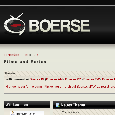
Forenübersicht
»
Talk
Filme und Serien
Hinweise
Willkommen bei
Boerse.IM
(
Boerse.AM
-
Boerse.KZ
-
Boerse.TW
-
Boerse.
Hier gehts zur Anmeldung - Klicke hier um dich auf Boerse.IM/AM zu registrieren
Willkommen
Thema
/
Autor