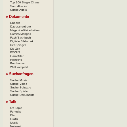
Top 100 Single Charts
Soundtracks
Suche Audio
» Dokumente
Ebooks
Dauerangebote
Magazine/Zeitschriften
Comics/Mangas
Fach/Sachbuch
Digitale Bibliothek
Der Spiegel
Die Zeit
FOCUS
GameStar
Heimkino
Penthouse
Welt kompakt
» Suchanfragen
Suche Musik
Suche Video
Suche Software
Suche Spiele
Suche Dokumente
» Talk
Off Topic
Funecke
Film
Grafik
Musik
Netzwelt