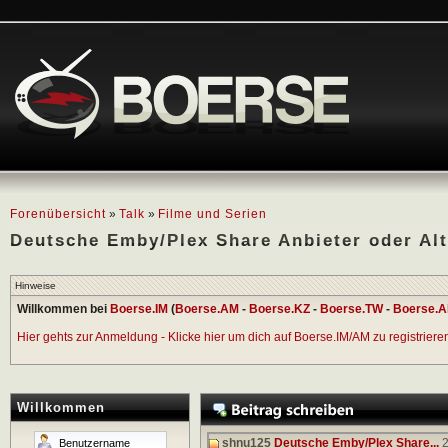
Forenübersicht
»
Talk
»
Filme und Serien
Deutsche Emby/Plex Share Anbieter oder Alt
Hinweise
Willkommen bei
Boerse.IM
(
Boerse.AM
-
Boerse.KZ
-
Boerse.TW
-
Boerse.A
Hier gehts zur Anmeldung - Klicke hier um dich auf Boerse.IM/AM zu registrieren 
Willkommen
shnu125
Deutsche Emby/Plex Share...
2