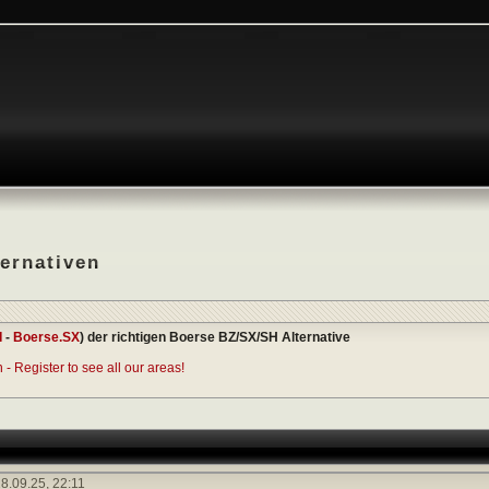
ernativen
I
-
Boerse.SX
) der richtigen Boerse BZ/SX/SH Alternative
- Register to see all our areas!
8.09.25,
22:11