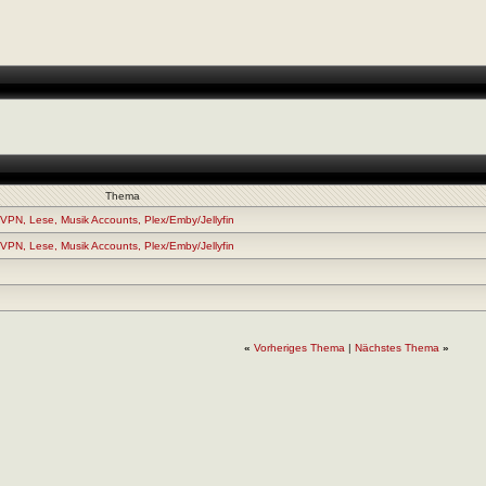
Thema
VPN, Lese, Musik Accounts, Plex/Emby/Jellyfin
VPN, Lese, Musik Accounts, Plex/Emby/Jellyfin
«
Vorheriges Thema
|
Nächstes Thema
»