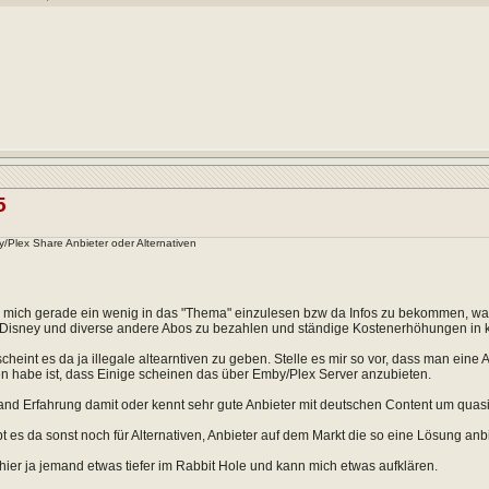
5
Plex Share Anbieter oder Alternativen
 mich gerade ein wenig in das "Thema" einzulesen bzw da Infos zu bekommen, was r
x,Disney und diverse andere Abos zu bezahlen und ständige Kostenerhöhungen in 
scheint es da ja illegale altearntiven zu geben. Stelle es mir so vor, dass man eine 
 habe ist, dass Einige scheinen das über Emby/Plex Server anzubieten.
and Erfahrung damit oder kennt sehr gute Anbieter mit deutschen Content um quas
t es da sonst noch für Alternativen, Anbieter auf dem Markt die so eine Lösung anbi
st hier ja jemand etwas tiefer im Rabbit Hole und kann mich etwas aufklären.