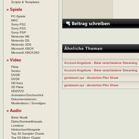
Scripts & Templates
» Spiele
PC-Spiele
MAC
Sony PS2
Sony PS3
Sony PSP
Nintendo Wii
Nintendo DS
Nintendo 3DS
Ähnliche Themen
Microsoft XBOX
Microsoft XBOX360
» Video
Account-Angebote - Biete verschiedene Streaming, 
Filme
Account-Angebote - Biete verschiedene Streaming, 
Serien
DVDR
gerstream.xyz - deutsches Plex Share
DVD9
HD Area
gerstream.xyz - deutsches Plex Share
3D Filme
HD2DVD
Animation/Zeichentrick
Dokumentationen
Musikvideos / Sonstiges
» Audio
Biete Musik
Disko/Sammelthreads
Lossless
Hörbücher/Hörspiele
Top 30 Sampler Charts
Top 50 Alben Charts