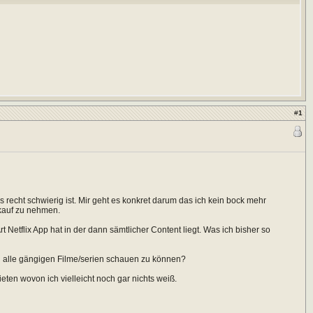
#
1
echt schwierig ist. Mir geht es konkret darum das ich kein bock mehr
kauf zu nehmen.
Art Netflix App hat in der dann sämtlicher Content liegt. Was ich bisher so
i alle gängigen Filme/serien schauen zu können?
eten wovon ich vielleicht noch gar nichts weiß.