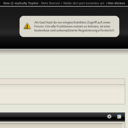
Vote @ myGully Toplist
- Mehr Boerse! > Melde dich jetzt kostenlos an! |
Hier klicken