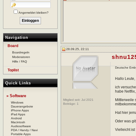
Angemeldet bleiben?
Navigation
Board
28.09.25, 22:11
Boardregeln
shnu12
Moderatoren
Hilfe / FAQ
Deutsche Emby/
Toplist
Hallo Leute,
Quick Links
ich versuche
habe Netfli
» Software
Mittlerweile 
Mitglied seit: Jul 2021
Windows
Beiträge:
1
mitbekommen
Dauerangebote
iPhone Apps
Hat hier jem
iPad Apps
Android
Oder was gib
Macintosh
Audiosoftware
Vielleicht i
PDA / Handy / Navi
Portable Apps