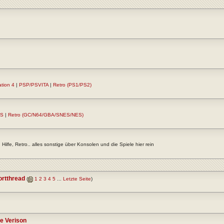
ation 4
|
PSP/PSVITA
|
Retro (PS1/PS2)
DS
|
Retro (GC/N64/GBA/SNES/NES)
Hilfe, Retro.. alles sonstige über Konsolen und die Spiele hier rein
rtthread
(
1
2
3
4
5
...
Letzte Seite
)
ne Verison