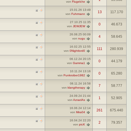
von
Flugelche
15.01.26
13:49
13
117.170
von
Fuhrmann
27.10.25
11:35
0
46.673
von
JEWJEW
26.08.25
00:09
4
58.645
von
nugu
16.02.25
12:55
111
280.939
von
0Nightlord0
06.12.24
20:15
0
44.179
von
Gamma1
10.11.24
13:16
0
65.280
von
Punkroiber1982
08.11.24
16:58
7
58.777
von
klangtherapy
24.09.24
21:44
1
52.905
von
AzraelAs
16.06.24
12:14
261
675.440
von
Mira04
16.04.24
22:20
2
79.357
von
ptcK