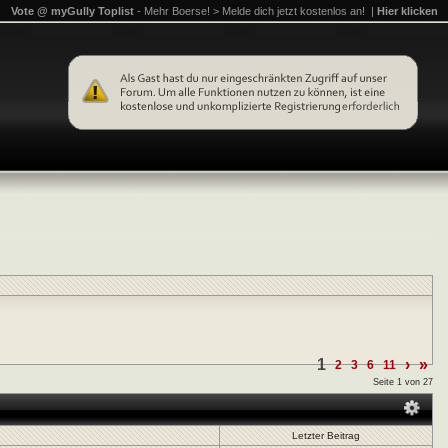
Vote @ myGully Toplist
- Mehr Boerse! > Melde dich jetzt kostenlos an! |
Hier klicken
1
›
»
2
3
6
11
Seite 1 von 27
Letzter Beitrag