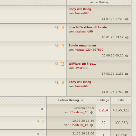
Letzter Beitrag
Sony will Krieg
von
Tarzan666
14.07.26 17:40
Löscht Dashboard Update...
von
avalanche99
10.01.20 13:17
Spiele runterladen
von
michael1234567890
05.06.26 08:25
WiiWare zip files...
von
Drake008
17.03.26 11:57
Sony will Krieg
von
Tarzan666
14.07.26 17:40
Letzter Beitrag
Beiträge
Hits
Gestern
15:05
1.214
4.165.322
von
Rhodium_45
10.06.26
16:49
32
100.363
von
Rhodium_45
31.05.26
13:06
1
35.568