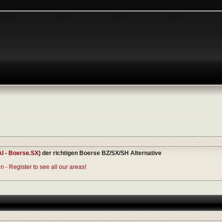
AI
-
Boerse.SX
) der richtigen Boerse BZ/SX/SH Alternative
 - Register to see all our areas!