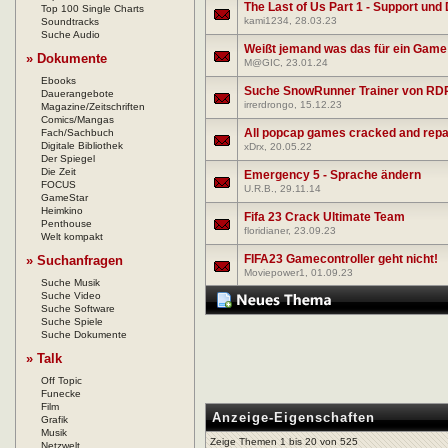
The Last of Us Part 1 - Support un
Top 100 Single Charts
kami1234
, 28.03.23
Soundtracks
Suche Audio
Weißt jemand was das für ein Game 
» Dokumente
M@GIC
, 23.01.24
Ebooks
Suche SnowRunner Trainer von R
Dauerangebote
irrerdrongo
, 15.12.23
Magazine/Zeitschriften
Comics/Mangas
All popcap games cracked and rep
Fach/Sachbuch
Digitale Bibliothek
xDrx
, 20.05.22
Der Spiegel
Die Zeit
Emergency 5 - Sprache ändern
FOCUS
U.R.B.
, 29.11.14
GameStar
Heimkino
Fifa 23 Crack Ultimate Team
Penthouse
floridianer
, 23.09.23
Welt kompakt
FIFA23 Gamecontroller geht nicht!
» Suchanfragen
Moviepower1
, 01.09.23
Suche Musik
Suche Video
Suche Software
Suche Spiele
Suche Dokumente
» Talk
Off Topic
Funecke
Film
Anzeige-Eigenschaften
Grafik
Musik
Zeige Themen 1 bis 20 von 525
Netzwelt