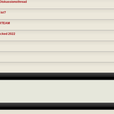
d Diskussionsthread
ist?
DRTEAM
acked 2022