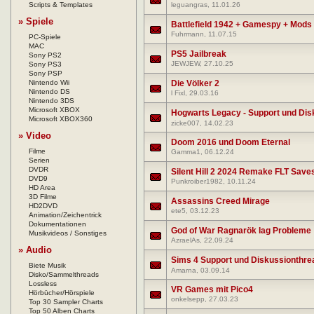
Scripts & Templates
leguangras
, 11.01.26
» Spiele
Battlefield 1942 + Gamespy + Mods 
Fuhrmann
, 11.07.15
PC-Spiele
MAC
PS5 Jailbreak
Sony PS2
JEWJEW
, 27.10.25
Sony PS3
Sony PSP
Nintendo Wii
Die Völker 2
Nintendo DS
l Fixl
, 29.03.16
Nintendo 3DS
Microsoft XBOX
Hogwarts Legacy - Support und Dis
Microsoft XBOX360
zicke007
, 14.02.23
» Video
Doom 2016 und Doom Eternal
Filme
Gamma1
, 06.12.24
Serien
DVDR
Silent Hill 2 2024 Remake FLT Save
DVD9
Punkroiber1982
, 10.11.24
HD Area
3D Filme
Assassins Creed Mirage
HD2DVD
ete5
, 03.12.23
Animation/Zeichentrick
Dokumentationen
God of War Ragnarök lag Probleme
Musikvideos / Sonstiges
AzraelAs
, 22.09.24
» Audio
Sims 4 Support und Diskussionthre
Biete Musik
Amarna
, 03.09.14
Disko/Sammelthreads
Lossless
VR Games mit Pico4
Hörbücher/Hörspiele
onkelsepp
, 27.03.23
Top 30 Sampler Charts
Top 50 Alben Charts