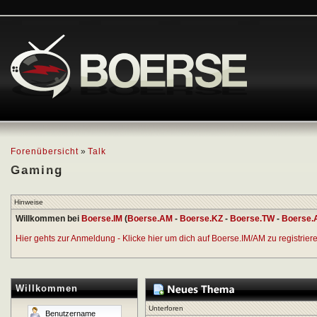
Forenübersicht
»
Talk
Gaming
Hinweise
Willkommen bei
Boerse.IM
(
Boerse.AM
-
Boerse.KZ
-
Boerse.TW
-
Boerse.
Hier gehts zur Anmeldung - Klicke hier um dich auf Boerse.IM/AM zu registrieren
Willkommen
Unterforen