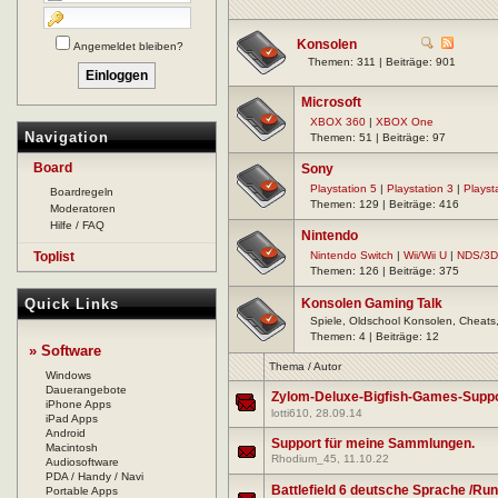
Konsolen
Angemeldet bleiben?
Themen: 311 | Beiträge: 901
Microsoft
XBOX 360
|
XBOX One
Navigation
Themen: 51 | Beiträge: 97
Board
Sony
Playstation 5
|
Playstation 3
|
Playst
Boardregeln
Themen: 129 | Beiträge: 416
Moderatoren
Hilfe / FAQ
Nintendo
Toplist
Nintendo Switch
|
Wii/Wii U
|
NDS/3
Themen: 126 | Beiträge: 375
Quick Links
Konsolen Gaming Talk
Spiele, Oldschool Konsolen, Cheats, 
Themen: 4 | Beiträge: 12
» Software
Thema
/
Autor
Windows
Dauerangebote
Zylom-Deluxe-Bigfish-Games-Suppo
iPhone Apps
lotti610
, 28.09.14
iPad Apps
Android
Support für meine Sammlungen.
Macintosh
Rhodium_45
, 11.10.22
Audiosoftware
PDA / Handy / Navi
Battlefield 6 deutsche Sprache /Ru
Portable Apps