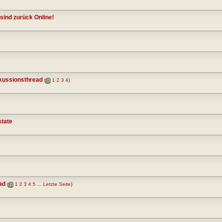
sind zurück Online!
kussionsthread
(
1
2
3
4
)
state
ad
(
1
2
3
4
5
...
Letzte Seite
)