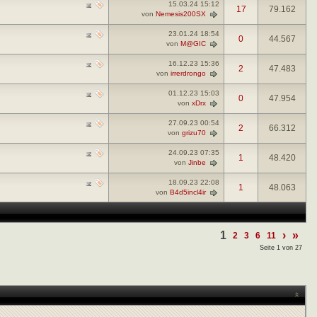
15.03.24
15:12
17
79.162
von
Nemesis200SX
23.01.24
18:54
0
44.567
von
M@GIC
16.12.23
15:36
2
47.483
von
irrerdrongo
01.12.23
15:03
0
47.954
von
xDrx
27.09.23
00:54
2
66.312
von
grizu70
24.09.23
07:35
1
48.420
von
Jinbe
18.09.23
22:08
1
48.063
von
B4d5incl4ir
1
›
»
2
3
6
11
Seite 1 von 27