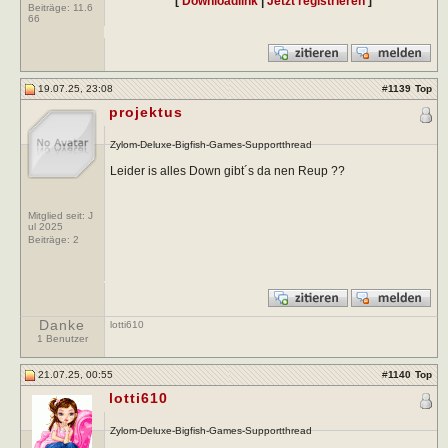
[
Downloadlink
|
Jetzt registrieren
]
Beiträge:
11.6
66
19.07.25, 23:08
#
1139
Top
projektus
Zylom-Deluxe-Bigfish-Games-Supportthread
Leider is alles Down gibt´s da nen Reup ??
Mitglied seit: J
ul 2025
Beiträge:
2
Danke
lotti610
1 Benutzer
21.07.25, 00:55
#
1140
Top
lotti610
Zylom-Deluxe-Bigfish-Games-Supportthread