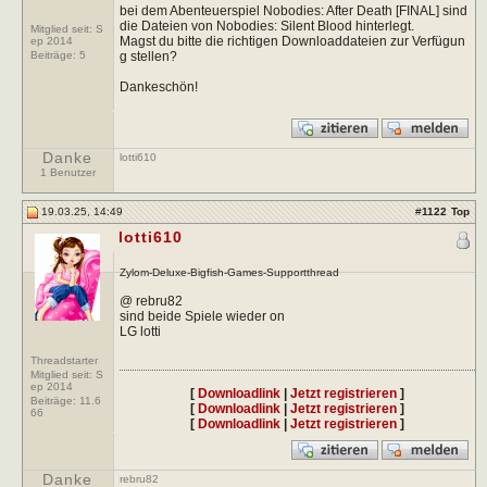
bei dem Abenteuerspiel Nobodies: After Death [FINAL] sind
die Dateien von Nobodies: Silent Blood hinterlegt.
Mitglied seit: S
Magst du bitte die richtigen Downloaddateien zur Verfügun
ep 2014
g stellen?
Beiträge:
5
Dankeschön!
Danke
lotti610
1 Benutzer
19.03.25, 14:49
#
1122
Top
lotti610
Zylom-Deluxe-Bigfish-Games-Supportthread
@ rebru82
sind beide Spiele wieder on
LG lotti
Threadstarter
Mitglied seit: S
ep 2014
[
Downloadlink
|
Jetzt registrieren
]
Beiträge:
11.6
[
Downloadlink
|
Jetzt registrieren
]
66
[
Downloadlink
|
Jetzt registrieren
]
Danke
rebru82