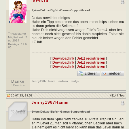
lotti610
Zylom-Deluxe-Bigfish-Games-Supportthread
Ja das nervt hier einiges.
Habe ein Tipp bekommen das oben immer https: sehen mu
ss dann gehen die Seiten auf.
Habe Dich nicht vergessen wegen Ellie's Farm 4, aber ich
Threadstarter
habe es noch nicht geschaft bis dahin zuspielen. Es hat sic
Mitglied seit: S
h auch keiner wegen den Fehler gemeldet.
ep 2014
LG lotti
Beiträge:
11.6
66
[
Downloadlink
|
Jetzt registrieren
]
[
Downloadlink
|
Jetzt registrieren
]
[
Downloadlink
|
Jetzt registrieren
]
Danke
Jenny1987Hamm
,
midosa
,
wallyv
3 Benutzer
26.07.25, 18:53
#
1144
Top
Jenny1987Hamm
Zylom-Deluxe-Bigfish-Games-Supportthread
Hallo Bei dem Spiel New Yankee 16 Pirate Trap ist ein Fehl
er im Level 21 man soll 4 Pfannkuchen Backen aber nach
1 einem geht es nicht mehr so kann man das Level dann ni