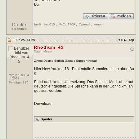
LG
Danke
fuelli
,
lotti610
,
MsCat2709
,
Openall
,
zenon
5 Benutzer
30.07.25, 14:55
#
1149
Top
Rhodium_45
Daten-Messi
Zylom-Deluxe-Bigfish-Games-Supportthread
Hier New Yankee 16 - Piratenfalle Sammleredition ohne Bu
g.
Mitglied seit: J
ul 2022
Es ist auch keine Übersetzung. Das Spiel ist Multi, aber auf
Beiträge:
285
deutsch eingestellt. Die Sprache kann in der Config.xml an
gepasst werden.
Download: