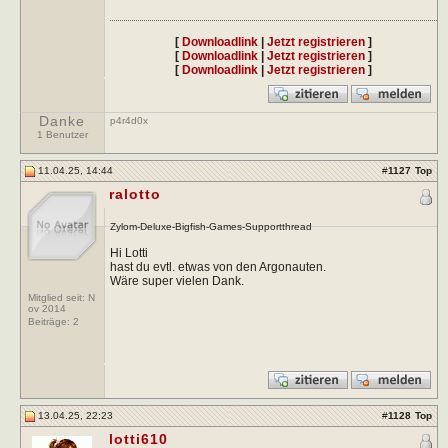
[
Downloadlink
|
Jetzt registrieren
]
[
Downloadlink
|
Jetzt registrieren
]
[
Downloadlink
|
Jetzt registrieren
]
Danke
p4r4d0x
1 Benutzer
11.04.25, 14:44
#
1127
Top
ralotto
Zylom-Deluxe-Bigfish-Games-Supportthread
Hi Lotti
hast du evtl. etwas von den Argonauten.
Wäre super vielen Dank.
Mitglied seit: N
ov 2014
Beiträge:
2
13.04.25, 22:23
#
1128
Top
lotti610