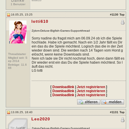
Danke
lotti610
1 Benutzer
16.05.25, 15:25
#
1130
Top
lotti610
Zylom-Deluxe-Bigfish-Games-Supportthread
Sorry nadine du fragst mich am 06.09.24 ob ich die Spiele
hochlade. Habe ich gemacht. Nach ein 1/2 Jahr fällt es Dir
ein das du die Spiele möchtest. Logisch das die in der Zeit
wieder down sind. Die werden nach 14 Tagen vom Horst g
Threadstarter
elöscht, wenn keine Downloads sind.
Mitglied seit: S
Nein ich lade sie Dir nicht nochmal hoch, denn dann fällt es
ep 2014
Dir wieder erst ein das Du die Spiele haben möchtest. So l
Beiträge:
11.6
äuft das nicht.
66
LG lotti
[
Downloadlink
|
Jetzt registrieren
]
[
Downloadlink
|
Jetzt registrieren
]
[
Downloadlink
|
Jetzt registrieren
]
13.06.25, 18:40
#
1131
Top
Leo2020
Zylom-Deluxe-Bigfish-Games-Supportthread