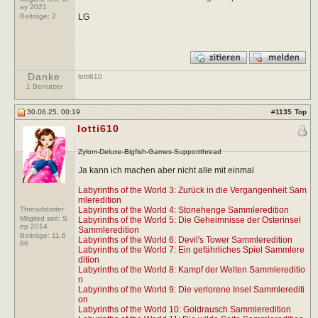
ay 2021
LG
Beiträge:
2
Danke
lotti610
1 Benutzer
30.06.25, 00:19
#
1135
Top
lotti610
Zylom-Deluxe-Bigfish-Games-Supportthread
Ja kann ich machen aber nicht alle mit einmal
Labyrinths of the World 3: Zurück in die Vergangenheit Sam
mleredition
Threadstarter
Labyrinths of the World 4: Stonehenge Sammleredition
Mitglied seit: S
Labyrinths of the World 5: Die Geheimnisse der Osterinsel
ep 2014
Sammleredition
Beiträge:
11.6
Labyrinths of the World 6: Devil's Tower Sammleredition
66
Labyrinths of the World 7: Ein gefährliches Spiel Sammlere
dition
Labyrinths of the World 8: Kampf der Welten Sammlereditio
n
Labyrinths of the World 9: Die verlorene Insel Sammlerediti
on
Labyrinths of the World 10: Goldrausch Sammleredition