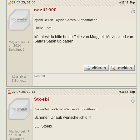
27.07.25, 01:56
#
1146
Top
nazli1000
Zylom-Deluxe-Bigfish-Games-Supportthread
Hallo Lotti,
könntest du bitte beide Teile von Maggie's Movies und von
Sally's Salon uploaden
Mitglied seit: J
un 2024
Beiträge:
2
Danke
lotti610
1 Benutzer
27.07.25, 12:14
#
1147
Top
Stoebi
Zylom-Deluxe-Bigfish-Games-Supportthread
Schönen Urlaub wünsche ich dir!
LG, Stoebi
Mitglied seit: F
eb 2018
Beiträge:
6