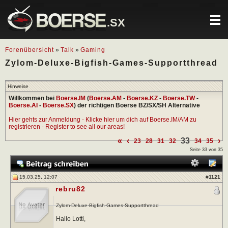
.SX
Forenübersicht
»
Talk
»
Gaming
Zylom-Deluxe-Bigfish-Games-Supportthread
Hinweise
Willkommen bei
Boerse.IM
(
Boerse.AM
-
Boerse.KZ
-
Boerse.TW
-
Boerse.AI
-
Boerse.SX
) der richtigen Boerse BZ/SX/SH Alternative
Hier gehts zur Anmeldung - Klicke hier um dich auf Boerse.IM/AM zu
registrieren - Register to see all our areas!
«
‹
33
›
23
28
31
32
34
35
Seite 33 von 35
15.03.25, 12:07
#
1121
rebru82
Zylom-Deluxe-Bigfish-Games-Supportthread
Hallo Lotti,