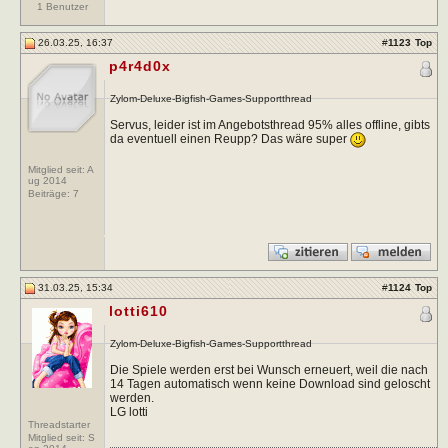
1 Benutzer
26.03.25, 16:37
#
1123
Top
p4r4d0x
Zylom-Deluxe-Bigfish-Games-Supportthread
Servus, leider ist im Angebotsthread 95% alles offline, gibts
da eventuell einen Reupp? Das wäre super
Mitglied seit: A
ug 2014
Beiträge:
7
31.03.25, 15:34
#
1124
Top
lotti610
Zylom-Deluxe-Bigfish-Games-Supportthread
Die Spiele werden erst bei Wunsch erneuert, weil die nach
14 Tagen automatisch wenn keine Download sind geloscht
werden.
LG lotti
Threadstarter
Mitglied seit: S