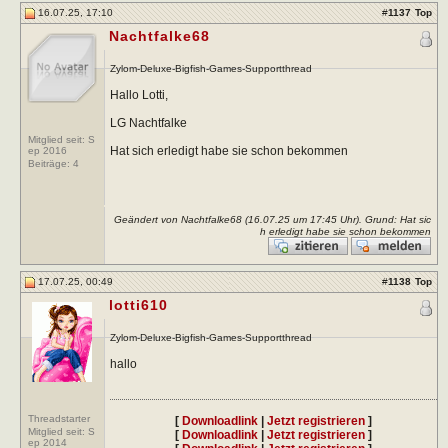
16.07.25, 17:10
#
1137
Top
Nachtfalke68
Zylom-Deluxe-Bigfish-Games-Supportthread
Hallo Lotti,
LG Nachtfalke
Mitglied seit: S
Hat sich erledigt habe sie schon bekommen
ep 2016
Beiträge:
4
Geändert von Nachtfalke68 (16.07.25 um
17:45
Uhr). Grund: Hat sic
h erledigt habe sie schon bekommen
17.07.25, 00:49
#
1138
Top
lotti610
Zylom-Deluxe-Bigfish-Games-Supportthread
hallo
Threadstarter
[
Downloadlink
|
Jetzt registrieren
]
Mitglied seit: S
[
Downloadlink
|
Jetzt registrieren
]
ep 2014