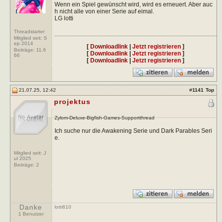
Wenn ein Spiel gewünscht wird, wird es erneuert. Aber auc
h nicht alle von einer Serie auf eimal.
LG lotti
Threadstarter
Mitglied seit: S
ep 2014
[
Downloadlink
|
Jetzt registrieren
]
Beiträge:
11.6
[
Downloadlink
|
Jetzt registrieren
]
66
[
Downloadlink
|
Jetzt registrieren
]
21.07.25, 12:42
#
1141
Top
projektus
Zylom-Deluxe-Bigfish-Games-Supportthread
Ich suche nur die Awakening Serie und Dark Parables Seri
e.
Mitglied seit: J
ul 2025
Beiträge:
2
Danke
lotti610
1 Benutzer