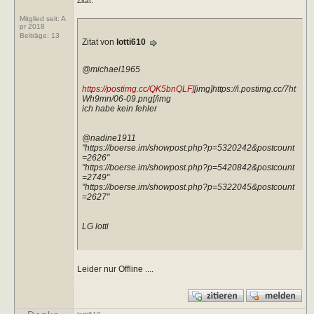
Zitat:
Mitglied seit: A
pr 2018
Beiträge:
13
Zitat von
lotti610
@michael1965
https://postimg.cc/QK5bnQLF]
[img]https://i.postimg.cc/7ht
Wh9mn/06-09.png[/img
ich habe kein fehler
@nadine1911
"https://boerse.im/showpost.php?p=5320242&postcount
=2626"
"https://boerse.im/showpost.php?p=5420842&postcount
=2749"
"https://boerse.im/showpost.php?p=5322045&postcount
=2627"
LG lotti
Leider nur Offline ....