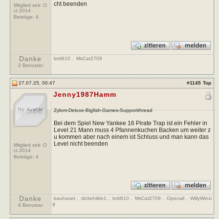
cht beenden
Mitglied seit: O
ct 2014
Beiträge:
4
Danke
lotti610
,
MsCat2709
2 Benutzer
27.07.25, 00:47
#
1145
Top
Jenny1987Hamm
Zylom-Deluxe-Bigfish-Games-Supportthread
Bei dem Spiel New Yankee 16 Pirate Trap ist ein Fehler in
Level 21 Mann muss 4 Pfannenkuchen Backen um weiter z
u kommen aber nach einem ist Schluss und man kann das
Level nicht beenden
Mitglied seit: O
ct 2014
Beiträge:
4
Danke
bauhaset
,
dickehilde1
,
lotti610
,
MsCat2709
,
Openall
,
WillyWinzi
g
6 Benutzer