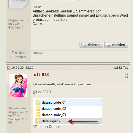
Hallo
Artifact Seekers: Season 1 Sammleredition
Spracheneinstellung springt immer auf Englisch beim Wied
ereinstieg in das Spiel
Mitglied seit: J
Danke
un 2024
Beiträge:
5
Danke
lotti610
1 Benutzer
16.06.25, 22:29
#
1132
Top
lotti610
Zylom-Deluxe-Bigfish-Games-Supportthread
@Leo2020
Threadstarter
Mitglied seit: S
ep 2014
Beiträge:
11.6
66
öffne den Ordner