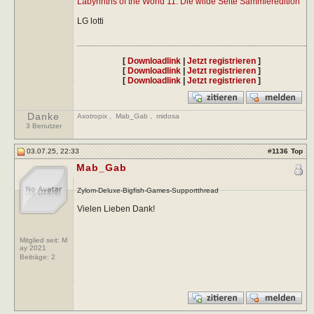
Labyrinths of the World 11: Die wilde Seite Sammleredition
LG lotti
[
Downloadlink
|
Jetzt registrieren
]
[
Downloadlink
|
Jetzt registrieren
]
[
Downloadlink
|
Jetzt registrieren
]
Danke
Axotropix
,
Mab_Gab
,
midosa
3 Benutzer
03.07.25, 22:33
#
1136
Top
Mab_Gab
Zylom-Deluxe-Bigfish-Games-Supportthread
Vielen Lieben Dank!
Mitglied seit: M
ay 2021
Beiträge:
2