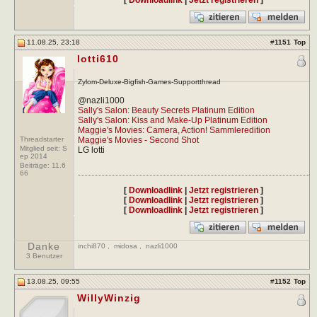
11.08.25, 23:18
#
1151
Top
lotti610
Zylom-Deluxe-Bigfish-Games-Supportthread
@nazli1000
Sally's Salon: Beauty Secrets Platinum Edition
Sally's Salon: Kiss and Make-Up Platinum Edition
Maggie's Movies: Camera, Action! Sammleredition
Threadstarter
Maggie's Movies - Second Shot
Mitglied seit: S
LG lotti
ep 2014
Beiträge:
11.6
66
[
Downloadlink
|
Jetzt registrieren
]
[
Downloadlink
|
Jetzt registrieren
]
[
Downloadlink
|
Jetzt registrieren
]
Danke
inchi870
,
midosa
,
nazli1000
3 Benutzer
13.08.25, 09:55
#
1152
Top
WillyWinzig