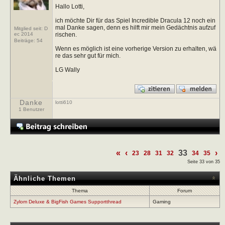
Hallo Lotti,
ich möchte Dir für das Spiel Incredible Dracula 12 noch ein
mal Danke sagen, denn es hilft mir mein Gedächtnis aufzuf
Mitglied seit: D
rischen.
ec 2014
Beiträge:
54
Wenn es möglich ist eine vorherige Version zu erhalten, wä
re das sehr gut für mich.
LG Wally
Danke
lotti610
1 Benutzer
«
‹
33
›
23
28
31
32
34
35
Seite 33 von 35
Ähnliche Themen
Thema
Forum
Zylom Deluxe & BigFish Games Supportthread
Gaming