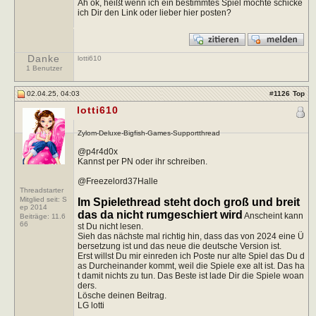
Ah ok, heißt wenn ich ein bestimmtes Spiel möchte schicke
ich Dir den Link oder lieber hier posten?
Danke
lotti610
1 Benutzer
02.04.25, 04:03
#
1126
Top
lotti610
Zylom-Deluxe-Bigfish-Games-Supportthread
@p4r4d0x
Kannst per PN oder ihr schreiben.
@Freezelord37Halle
Threadstarter
Mitglied seit: S
Im Spielethread steht doch groß und breit
ep 2014
das da nicht rumgeschiert wird
Anscheint kann
Beiträge:
11.6
66
st Du nicht lesen.
Sieh das nächste mal richtig hin, dass das von 2024 eine Ü
bersetzung ist und das neue die deutsche Version ist.
Erst willst Du mir einreden ich Poste nur alte Spiel das Du d
as Durcheinander kommt, weil die Spiele exe alt ist. Das ha
t damit nichts zu tun. Das Beste ist lade Dir die Spiele woan
ders.
Lösche deinen Beitrag.
LG lotti