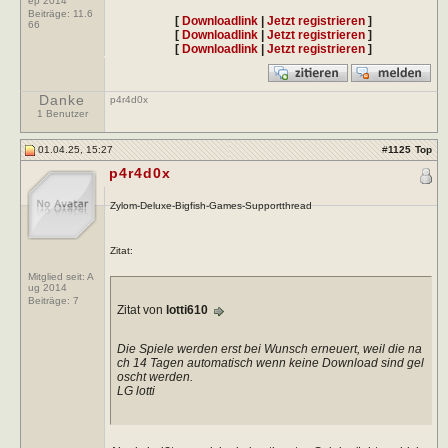
ep 2014
Beiträge:
11.6
[
Downloadlink
|
Jetzt registrieren
]
66
[
Downloadlink
|
Jetzt registrieren
]
[
Downloadlink
|
Jetzt registrieren
]
Danke
p4r4d0x
1 Benutzer
01.04.25, 15:27
#
1125
Top
p4r4d0x
Zylom-Deluxe-Bigfish-Games-Supportthread
Zitat:
Mitglied seit: A
ug 2014
Beiträge:
7
Zitat von
lotti610
Die Spiele werden erst bei Wunsch erneuert, weil die na
ch 14 Tagen automatisch wenn keine Download sind gel
oscht werden.
LG lotti