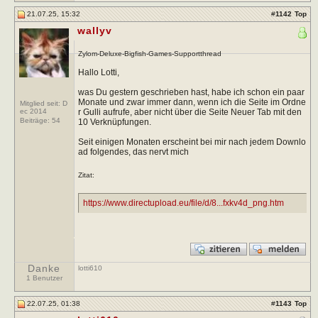
21.07.25, 15:32
#
1142
Top
wallyv
Zylom-Deluxe-Bigfish-Games-Supportthread
Hallo Lotti,
was Du gestern geschrieben hast, habe ich schon ein paar
Monate und zwar immer dann, wenn ich die Seite im Ordne
Mitglied seit: D
r Gulli aufrufe, aber nicht über die Seite Neuer Tab mit den
ec 2014
Beiträge:
54
10 Verknüpfungen.
Seit einigen Monaten erscheint bei mir nach jedem Downlo
ad folgendes, das nervt mich
Zitat:
https://www.directupload.eu/file/d/8...fxkv4d_png.htm
Danke
lotti610
1 Benutzer
22.07.25, 01:38
#
1143
Top