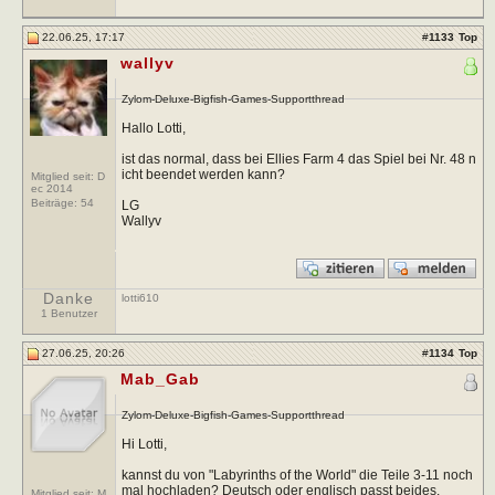
22.06.25, 17:17
#
1133
Top
wallyv
Zylom-Deluxe-Bigfish-Games-Supportthread
Hallo Lotti,
ist das normal, dass bei Ellies Farm 4 das Spiel bei Nr. 48 n
icht beendet werden kann?
Mitglied seit: D
ec 2014
Beiträge:
54
LG
Wallyv
Danke
lotti610
1 Benutzer
27.06.25, 20:26
#
1134
Top
Mab_Gab
Zylom-Deluxe-Bigfish-Games-Supportthread
Hi Lotti,
kannst du von "Labyrinths of the World" die Teile 3-11 noch
mal hochladen? Deutsch oder englisch passt beides.
Mitglied seit: M