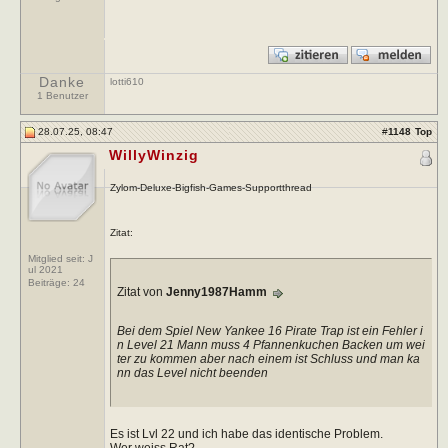
Danke
lotti610
1 Benutzer
28.07.25, 08:47
#
1148
Top
WillyWinzig
Zylom-Deluxe-Bigfish-Games-Supportthread
Zitat:
Mitglied seit: J
ul 2021
Beiträge:
24
Zitat von
Jenny1987Hamm
Bei dem Spiel New Yankee 16 Pirate Trap ist ein Fehler i
n Level 21 Mann muss 4 Pfannenkuchen Backen um wei
ter zu kommen aber nach einem ist Schluss und man ka
nn das Level nicht beenden
Es ist Lvl 22 und ich habe das identische Problem.
Wer weiss Rat?