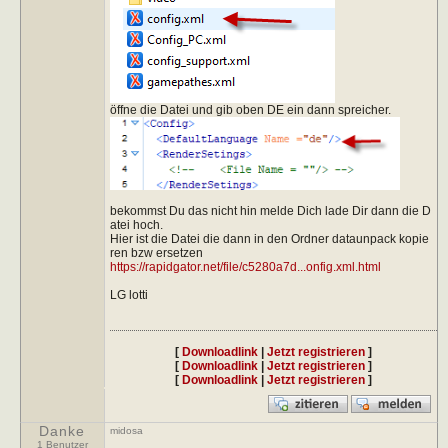
öffne die Datei und gib oben DE ein dann spreicher.
bekommst Du das nicht hin melde Dich lade Dir dann die D
atei hoch.
Hier ist die Datei die dann in den Ordner dataunpack kopie
ren bzw ersetzen
https://rapidgator.net/file/c5280a7d...onfig.xml.html
LG lotti
[
Downloadlink
|
Jetzt registrieren
]
[
Downloadlink
|
Jetzt registrieren
]
[
Downloadlink
|
Jetzt registrieren
]
Danke
midosa
1 Benutzer