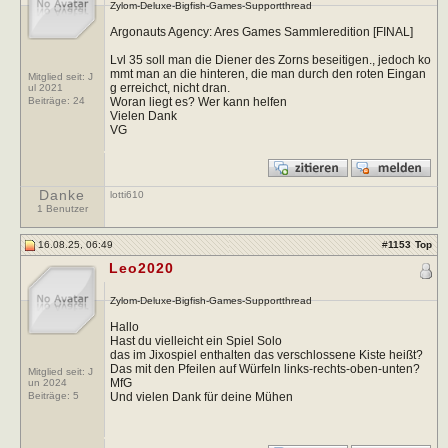
Zylom-Deluxe-Bigfish-Games-Supportthread
Argonauts Agency: Ares Games Sammleredition [FINAL]
Lvl 35 soll man die Diener des Zorns beseitigen., jedoch ko
mmt man an die hinteren, die man durch den roten Eingan
Mitglied seit: J
g erreichct, nicht dran.
ul 2021
Woran liegt es? Wer kann helfen
Beiträge:
24
Vielen Dank
VG
Danke
lotti610
1 Benutzer
16.08.25, 06:49
#
1153
Top
Leo2020
Zylom-Deluxe-Bigfish-Games-Supportthread
Hallo
Hast du vielleicht ein Spiel Solo
das im Jixospiel enthalten das verschlossene Kiste heißt?
Das mit den Pfeilen auf Würfeln links-rechts-oben-unten?
Mitglied seit: J
MfG
un 2024
Und vielen Dank für deine Mühen
Beiträge:
5