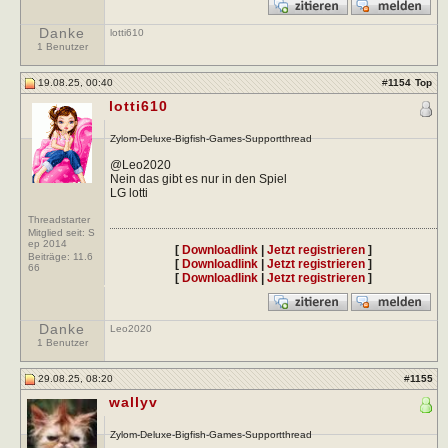
Danke
lotti610
1 Benutzer
19.08.25, 00:40
#
1154
Top
lotti610
Zylom-Deluxe-Bigfish-Games-Supportthread
@Leo2020
Nein das gibt es nur in den Spiel
LG lotti
Threadstarter
Mitglied seit: S
ep 2014
[
Downloadlink
|
Jetzt registrieren
]
Beiträge:
11.6
[
Downloadlink
|
Jetzt registrieren
]
66
[
Downloadlink
|
Jetzt registrieren
]
Danke
Leo2020
1 Benutzer
29.08.25, 08:20
#
1155
wallyv
Zylom-Deluxe-Bigfish-Games-Supportthread