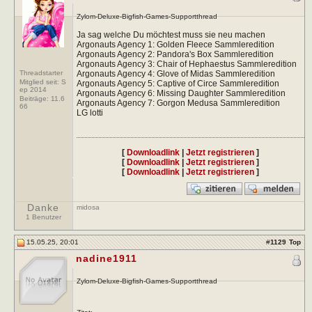
Zylom-Deluxe-Bigfish-Games-Supportthread
Ja sag welche Du möchtest muss sie neu machen
Argonauts Agency 1: Golden Fleece Sammleredition
Argonauts Agency 2: Pandora's Box Sammleredition
Argonauts Agency 3: Chair of Hephaestus Sammleredition
Threadstarter
Argonauts Agency 4: Glove of Midas Sammleredition
Mitglied seit: S
Argonauts Agency 5: Captive of Circe Sammleredition
ep 2014
Argonauts Agency 6: Missing Daughter Sammleredition
Beiträge:
11.6
Argonauts Agency 7: Gorgon Medusa Sammleredition
66
LG lotti
[
Downloadlink
|
Jetzt registrieren
]
[
Downloadlink
|
Jetzt registrieren
]
[
Downloadlink
|
Jetzt registrieren
]
Danke
midosa
1 Benutzer
15.05.25, 20:01
#
1129
Top
nadine1911
Zylom-Deluxe-Bigfish-Games-Supportthread