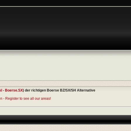
AI
-
Boerse.SX
) der richtigen Boerse BZ/SX/SH Alternative
 - Register to see all our areas!