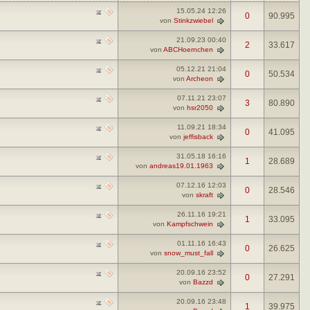
15.05.24
12:26
0
90.995
von
Stinkzwiebel
21.09.23
00:40
2
33.617
von
ABCHoernchen
05.12.21
21:04
0
50.534
von
Archeon
07.11.21
23:07
3
80.890
von
hsr2050
11.09.21
18:34
0
41.095
von
jeffisback
31.05.18
16:16
1
28.689
von
andreas19.01.1963
07.12.16
12:03
0
28.546
von
skraft
26.11.16
19:21
1
33.095
von
Kampfschwein
01.11.16
16:43
0
26.625
von
snow_must_fall
20.09.16
23:52
0
27.291
von
Bazzd
20.09.16
23:48
1
39.975