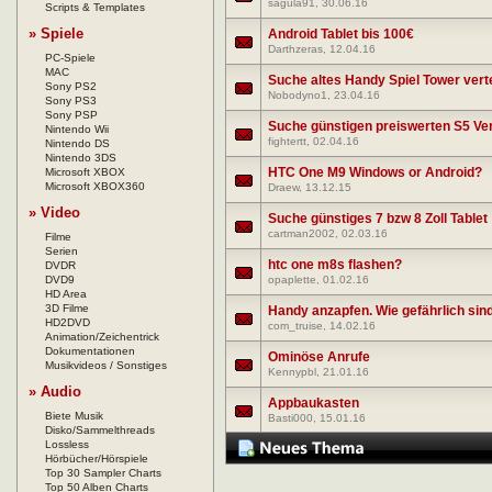
sagula91
, 30.06.16
Scripts & Templates
» Spiele
Android Tablet bis 100€
Darthzeras
, 12.04.16
PC-Spiele
MAC
Suche altes Handy Spiel Tower vert
Sony PS2
Nobodyno1
, 23.04.16
Sony PS3
Sony PSP
Suche günstigen preiswerten S5 Ve
Nintendo Wii
fightertt
, 02.04.16
Nintendo DS
Nintendo 3DS
HTC One M9 Windows or Android?
Microsoft XBOX
Microsoft XBOX360
Draew
, 13.12.15
» Video
Suche günstiges 7 bzw 8 Zoll Tablet
cartman2002
, 02.03.16
Filme
Serien
htc one m8s flashen?
DVDR
DVD9
opaplette
, 01.02.16
HD Area
3D Filme
Handy anzapfen. Wie gefährlich si
HD2DVD
com_truise
, 14.02.16
Animation/Zeichentrick
Dokumentationen
Ominöse Anrufe
Musikvideos / Sonstiges
Kennypbl
, 21.01.16
» Audio
Appbaukasten
Biete Musik
Basti000
, 15.01.16
Disko/Sammelthreads
Lossless
Hörbücher/Hörspiele
Top 30 Sampler Charts
Top 50 Alben Charts