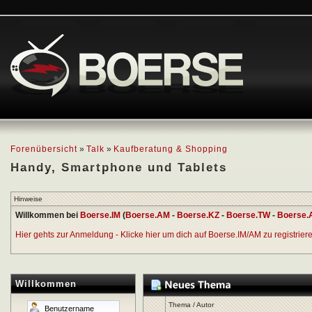
Forenübersicht
»
Talk
»
Kaufberatung & Shopping
Handy, Smartphone und Tablets
Hinweise
Willkommen bei
Boerse.IM
(
Boerse.AM
-
Boerse.KZ
-
Boerse.TW
-
Boerse.
Hier gehts zur Anmeldung - Klicke hier um dich auf Boerse.IM/AM zu registrieren
Willkommen
Thema
/
Autor