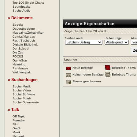
Top 100 Single Charts
Soundtracks
Suche Audio
» Dokumente
Anzeige-Eigenschaften
Ebooks
Dauerangebote
Zeige Themen 1 bis 20 von 33
Magazine/Zeitschriften
Comics/Mangas
Sortiert nach
Reihenfolge
Alte
Fach/Sachbuch
Digitale Bibliothek
Der Spiegel
Die Zeit
FOCUS
Legende
GameStar
Heimkino
Neue Beiträge
Beliebtes Thema 
Penthouse
Welt kompakt
Keine neuen Beiträge
Beliebtes Thema 
» Suchanfragen
Thema geschlossen
Suche Musik
Suche Video
Suche Software
Suche Spiele
Suche Dokumente
» Talk
Off Topic
Funecke
Film
Grafik
Musik
Netzwelt