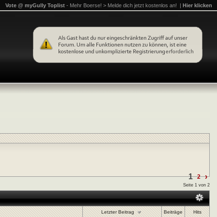
Vote @ myGully Toplist
- Mehr Boerse! > Melde dich jetzt kostenlos an! |
Hier klicken
1
›
2
Seite 1 von 2
Letzter Beitrag
Beiträge
Hits