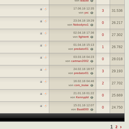
von
Bazzd
17.06.16
12:35
3
31.536
von
yxc
23.04.16
19:29
0
26.217
von
Nobodyno1
02.04.16
17:36
0
27.302
von
fightertt
01.04.16
15:13
1
26.782
von
predator01
03.03.16
04:23
0
28.018
von
cartman2002
24.02.16
18:57
3
29.193
von
predator01
16.02.16
04:46
2
27.702
von
com_truise
21.01.16
01:22
0
25.669
von
Kennypbl
15.01.16
12:07
0
24.750
von
Basti000
1
›
2