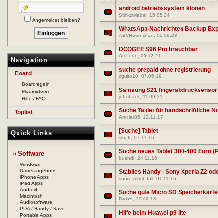
android betriebssystem klonen
Stinkzwiebel
, 15.05.24
Angemeldet bleiben?
WhatsApp-Nachrichten Backup Expo
ABCHoernchen
, 05.09.23
DOOGEE S96 Pro brauchbar
Archeon
, 05.12.21
Navigation
suche prepaid ohne registrierung
Board
zgujto10
, 07.05.19
Boardregeln
Samsung S21 fingerabdrucksensor r
Moderatoren
jeffisback
, 11.09.21
Hilfe / FAQ
Suche Tablet für handschriftliche N
Toplist
Amdiar85
, 22.11.17
[Suche] Tablet
Quick Links
skraft
, 07.12.16
Suche neues Tablet 300-400 Euro (Pr
» Software
buendl
, 24.11.16
Windows
Dauerangebote
Stabiles Handy - Sony Xperia Z2 od
iPhone Apps
snow_must_fall
, 01.11.16
iPad Apps
Android
Suche gute Micro SD Speicherkarte
Macintosh
Bazzd
, 20.09.16
Audiosoftware
PDA / Handy / Navi
Hilfe beim Huawei p9 lite
Portable Apps