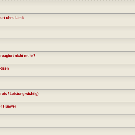
rt ohne Limit
eagiert nicht mehr?
otizen
eis / Leistung wichtig)
er Huawei