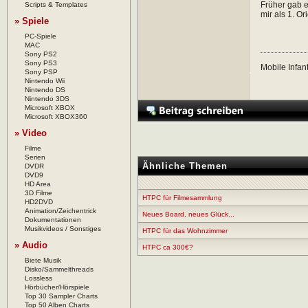
Früher gab 
Scripts & Templates
mir als 1. O
» Spiele
PC-Spiele
MAC
Sony PS2
Sony PS3
Mobile Infant
Sony PSP
Nintendo Wii
Nintendo DS
Nintendo 3DS
Microsoft XBOX
Microsoft XBOX360
» Video
Filme
Serien
Ähnliche Themen
DVDR
DVD9
HD Area
3D Filme
HTPC für Filmesammlung
HD2DVD
Animation/Zeichentrick
Neues Board, neues Glück...
Dokumentationen
Musikvideos / Sonstiges
HTPC für das Wohnzimmer
» Audio
HTPC ca 300€?
Biete Musik
Disko/Sammelthreads
Lossless
Hörbücher/Hörspiele
Top 30 Sampler Charts
Top 50 Alben Charts