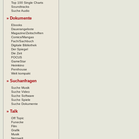
Top 100 Single Charts
Soundtracks
Suche Audio
» Dokumente
Ebooks
Dauerangebote
Magazine/Zeitschriften
Comics/Mangas
Fach/Sachbuch
Digitale Bibliothek
Der Spiegel
Die Zeit
FOCUS
GameStar
Heimkino
Penthouse
Welt kompakt
» Suchanfragen
Suche Musik
Suche Video
Suche Software
Suche Spiele
Suche Dokumente
» Talk
Off Topic
Funecke
Film
Grafik
Musik
Netzwelt