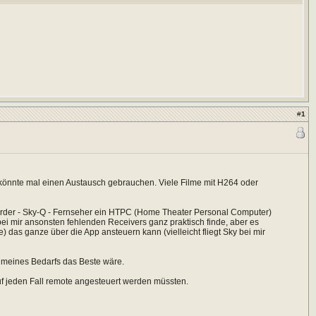
#
1
 könnte mal einen Austausch gebrauchen. Viele Filme mit H264 oder
ecorder - Sky-Q - Fernseher ein HTPC (Home Theater Personal Computer)
ei mir ansonsten fehlenden Receivers ganz praktisch finde, aber es
 das ganze über die App ansteuern kann (vielleicht fliegt Sky bei mir
s meines Bedarfs das Beste wäre.
auf jeden Fall remote angesteuert werden müssten.