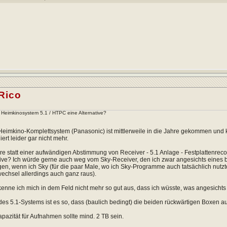
Rico
Heimkinosystem 5.1 / HTPC eine Alternative?
Heimkino-Komplettsystem (Panasonic) ist mittlerweile in die Jahre gekommen und
ert leider gar nicht mehr.
äre statt einer aufwändigen Abstimmung von Receiver - 5.1 Anlage - Festplattenr
tive? Ich würde gerne auch weg vom Sky-Receiver, den ich zwar angesichts eines b
n, wenn ich Sky (für die paar Male, wo ich Sky-Programme auch tatsächlich nutzte)
echsel allerdings auch ganz raus).
 kenne ich mich in dem Feld nicht mehr so gut aus, dass ich wüsste, was angesicht
 des 5.1-Systems ist es so, dass (baulich bedingt) die beiden rückwärtigen Boxen 
apazität für Aufnahmen sollte mind. 2 TB sein.