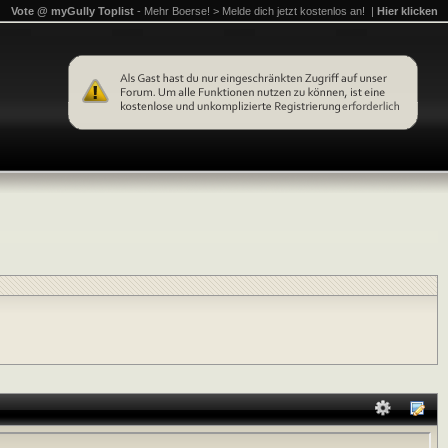
Vote @ myGully Toplist
- Mehr Boerse! > Melde dich jetzt kostenlos an! |
Hier klicken