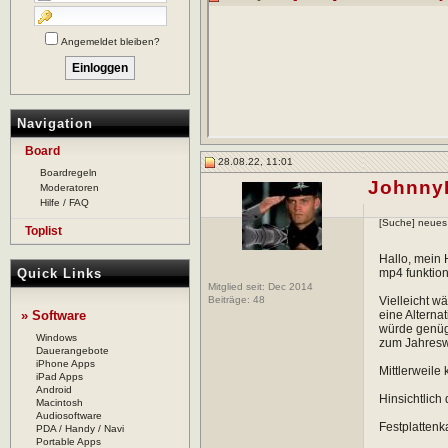
Angemeldet bleiben?
Navigation
Board
28.08.22, 11:01
Boardregeln
Johnny
Moderatoren
Hilfe / FAQ
[Suche] neues 
Toplist
Hallo, mein 
Quick Links
mp4 funktioni
Mitglied seit: Dec 2014
Beiträge:
48
Vielleicht w
» Software
eine Alterna
würde genüge
Windows
zum Jahresw
Dauerangebote
iPhone Apps
Mittlerweile
iPad Apps
Android
Hinsichtlich
Macintosh
Audiosoftware
Festplattenk
PDA / Handy / Navi
Portable Apps