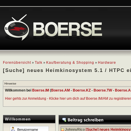
Forenübersicht
»
Talk
»
Kaufberatung & Shopping
»
Hardware
[Suche] neues Heimkinosystem 5.1 / HTPC ei
Hinweise
Willkommen bei
Boerse.IM
(
Boerse.AM
-
Boerse.KZ
-
Boerse.TW
-
Boerse.A
Hier gehts zur Anmeldung - Klicke hier um dich auf Boerse.IM/AM zu registrieren 
Willkommen
JohnnyRico
[Suche] neues Heimkinosys