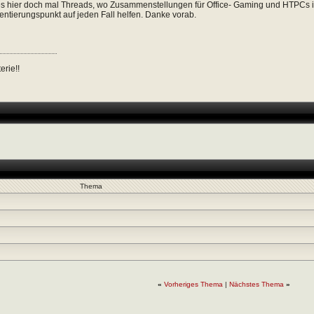
es hier doch mal Threads, wo Zusammenstellungen für Office- Gaming und HTPCs i
rientierungspunkt auf jeden Fall helfen. Danke vorab.
erie!!
Thema
«
Vorheriges Thema
|
Nächstes Thema
»