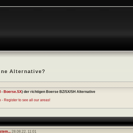
ne Alternative?
I
-
Boerse.SX
) der richtigen Boerse BZ/SX/SH Alternative
- Register to see all our areas!
tem...
28.08.22,
11:01