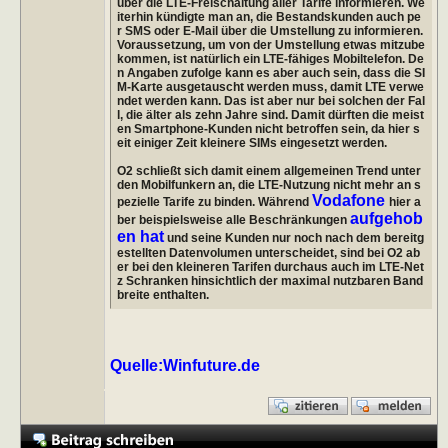
über die LTE-Freischaltung aller Tarife informieren. We
iterhin kündigte man an, die Bestandskunden auch pe
r SMS oder E-Mail über die Umstellung zu informieren.
Voraussetzung, um von der Umstellung etwas mitzube
kommen, ist natürlich ein LTE-fähiges Mobiltelefon. De
n Angaben zufolge kann es aber auch sein, dass die SI
M-Karte ausgetauscht werden muss, damit LTE verwe
ndet werden kann. Das ist aber nur bei solchen der Fal
l, die älter als zehn Jahre sind. Damit dürften die meist
en Smartphone-Kunden nicht betroffen sein, da hier s
eit einiger Zeit kleinere SIMs eingesetzt werden.
O2 schließt sich damit einem allgemeinen Trend unter
den Mobilfunkern an, die LTE-Nutzung nicht mehr an s
Vodafone
pezielle Tarife zu binden. Während
hier a
aufgehob
ber beispielsweise alle Beschränkungen
en hat
und seine Kunden nur noch nach dem bereitg
estellten Datenvolumen unterscheidet, sind bei O2 ab
er bei den kleineren Tarifen durchaus auch im LTE-Net
z Schranken hinsichtlich der maximal nutzbaren Band
breite enthalten.
Quelle:Winfuture.de