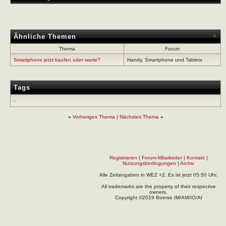
Ähnliche Themen
Thema
Forum
Smartphone jetzt kaufen oder warte?
Handy, Smartphone und Tablets
Tags
-
«
Vorheriges Thema
|
Nächstes Thema
»
Registrieren
|
Forum-Mitarbeiter
|
Kontakt
|
Nutzungsbedingungen
|
Archiv
Alle Zeitangaben in WEZ +2. Es ist jetzt
05:50
Uhr.
All trademarks are the property of their respective
owners.
Copyright ©2019 Boerse.IM/AM/IO/AI