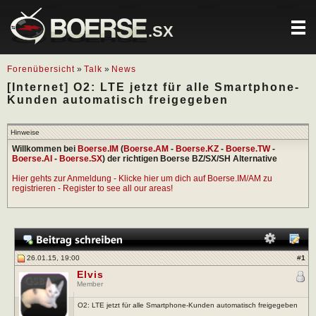
.SX
Forenübersicht
»
Talk
»
News
[Internet] O2: LTE jetzt für alle Smartphone-
Kunden automatisch freigegeben
Hinweise
Willkommen bei
Boerse.IM
(
Boerse.AM
-
Boerse.KZ
-
Boerse.TW
-
Boerse.AI
-
Boerse.SX
) der richtigen Boerse BZ/SX/SH Alternative
Hier gehts zur Anmeldung - Klicke hier um dich auf Boerse.IM/AM zu
registrieren - Register to see all our areas!
26.01.15, 19:00
#
1
Elvis
Member
O2: LTE jetzt für alle Smartphone-Kunden automatisch freigegeben