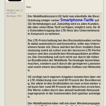
Zitat:
Mitglied seit: S
ep 2014
Der Mobilfunkkonzern O2 hebt nun ebenfalls die Besc
Beiträge:
556
Smartphone-Tarife
hränkung einiger seiner
auf
3G-Verbindungen auf. Zukünftig wird es allen Kunden,
die über einen Blue-Tarif verfügen, möglich sein, für di
e Datenübertragung das LTE-Netz des Unternehmens
in Anspruch zu nehmen.
Die LTE-Freischaltung bei den Bestandskunden verlau
fe dabei automatisch und kostenfrei, teilte das Untern
ehmen heute mit. Diese würden bei ihrer mobilen Date
nnutzung somit ab sofort von der besseren LTE-Perfor
mance und den zusätzlichen Netzkapazitäten profitier
en. Die Umstellung soll sich nicht nur durch die höher
en Bandbreiten der Mobilfunk-Technologie bemerkbar
machen, sondern auch durch die geringeren Latenzen
und somit einem beschleunigten Aufbau von Webseite
n.
O2 verfügt nach eigenen Angaben inzwischen über ein
e LTE-Abdeckung von rund 60 Prozent der Bevölkerun
g. Vor allem in den Großstädten ist man schon weiter u
nd kann hier rund 90 Prozent der Menschen erreichen.
Die Werte sollen durch das aktuell laufende Netzausb
auprogramm in der kommenden Zeit spürbar ansteige
n.
Der Mobilfunkbetreiber will mit einer Werbekampagne