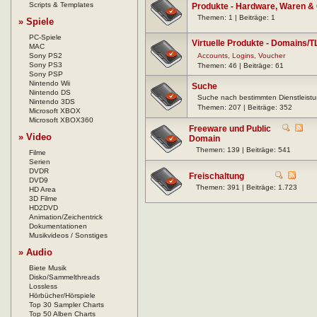
Scripts & Templates
Produkte - Hardware, Waren &
Themen: 1 | Beiträge: 1
» Spiele
PC-Spiele
Virtuelle Produkte - Domains/
MAC
Sony PS2
Accounts, Logins, Voucher
Sony PS3
Themen: 46 | Beiträge: 61
Sony PSP
Nintendo Wii
Suche
Nintendo DS
Suche nach bestimmten Dienstleistu
Nintendo 3DS
Themen: 207 | Beiträge: 352
Microsoft XBOX
Microsoft XBOX360
Freeware und Public
» Video
Domain
Themen: 139 | Beiträge: 541
Filme
Serien
DVDR
Freischaltung
DVD9
Themen: 391 | Beiträge: 1.723
HD Area
3D Filme
HD2DVD
Animation/Zeichentrick
Dokumentationen
Musikvideos / Sonstiges
» Audio
Biete Musik
Disko/Sammelthreads
Lossless
Hörbücher/Hörspiele
Top 30 Sampler Charts
Top 50 Alben Charts