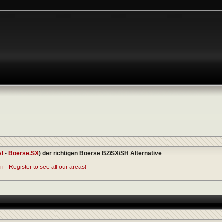
AI
-
Boerse.SX
) der richtigen Boerse BZ/SX/SH Alternative
 - Register to see all our areas!