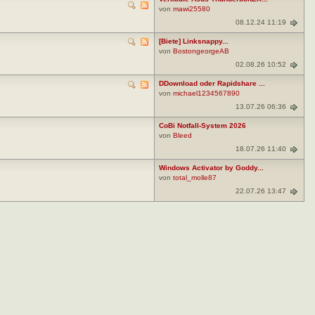
von
mawi25580
08.12.24 11:19
[Biete] Linksnappy...
von
BostongeorgeAB
02.08.26 10:52
DDownload oder Rapidshare ...
von
michael1234567890
13.07.26 06:36
CoBi Notfall-System 2026
von
Bleed
18.07.26 11:40
Windows Activator by Goddy...
von
total_molle87
22.07.26 13:47