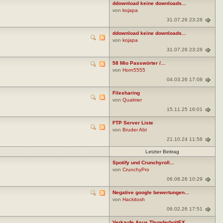
ddownload keine downloads...
von
kojapa
31.07.26 23:28
ddownload keine downloads...
von
kojapa
31.07.26 23:28
58 Mio Passwörter /...
von
Horn5555
04.03.26 17:08
Filesharing
von
Qualmer
15.11.25 16:01
FTP Server Liste
von
Bruder Abt
21.10.24 11:58
Letzter Beitrag
Spotify und Crunchyroll...
von
CrunchyPro
06.08.26 10:29
Negative google bewertungen...
von
Hackitosh
06.02.26 17:51
Verkaufe Asus ThunderboltEX...