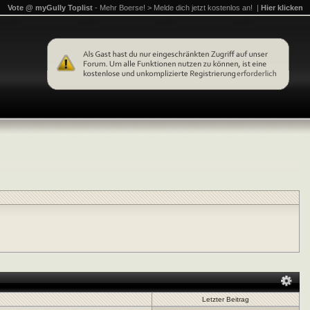
Vote @ myGully Toplist
- Mehr Boerse! > Melde dich jetzt kostenlos an! |
Hier klicken
Letzter Beitrag