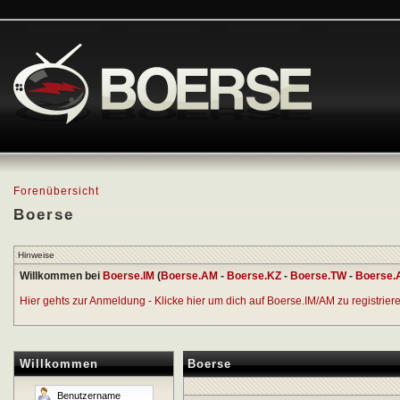
Forenübersicht
Boerse
Hinweise
Willkommen bei
Boerse.IM
(
Boerse.AM
-
Boerse.KZ
-
Boerse.TW
-
Boerse.
Hier gehts zur Anmeldung - Klicke hier um dich auf Boerse.IM/AM zu registrieren
Willkommen
Boerse