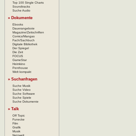
Top 100 Single Charts
Soundtracks
Suche Audio
» Dokumente
Ebooks
Dauerangebote
Magazine/Zeitschriften
Comics/Mangas
Fach/Sachbuch
Digitale Bibliothek
Der Spiegel
Die Zeit
FOCUS
GameStar
Heimkino
Penthouse
Welt kompakt
» Suchanfragen
Suche Musik
Suche Video
Suche Software
Suche Spiele
Suche Dokumente
» Talk
Off Topic
Funecke
Film
Grafik
Musik
Netzwelt