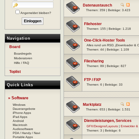
Datenaustausch
Themen: 359 | Beiträge: 3.423
Angemeldet bleiben?
Filehoster
Themen: 155 | Beiträge: 1.218
Navigation
One-Click-Hoster Tools
Alles rund um RSD, jDownloader & 
Board
Themen: 44 | Beiträge: 1.109
Boardregeln
Moderatoren
Filesharing
Hilfe / FAQ
Themen: 89 | Beiträge: 827
Toplist
FTP / FXP
Quick Links
Themen: 6 | Beiträge: 33
» Software
Marktplatz
Windows
Dauerangebote
Themen: 653 | Beiträge: 1.531
iPhone Apps
iPad Apps
Dienstleistungen, Services
Android
Macintosh
GFX/Designs/Layouts
|
Entwickler &
Audiosoftware
Themen: 3 | Beiträge: 6
PDA / Handy / Navi
Portable Apps