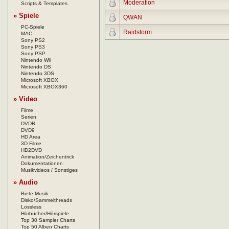
Moderation
Scripts & Templates
» Spiele
QWAN
PC-Spiele
Raidstorm
MAC
Sony PS2
Sony PS3
Sony PSP
Nintendo Wii
Nintendo DS
Nintendo 3DS
Microsoft XBOX
Microsoft XBOX360
» Video
Filme
Serien
DVDR
DVD9
HD Area
3D Filme
HD2DVD
Animation/Zeichentrick
Dokumentationen
Musikvideos / Sonstiges
» Audio
Biete Musik
Disko/Sammelthreads
Lossless
Hörbücher/Hörspiele
Top 30 Sampler Charts
Top 50 Alben Charts