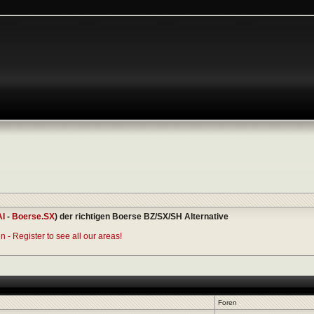
AI
-
Boerse.SX
) der richtigen Boerse BZ/SX/SH Alternative
 - Register to see all our areas!
Foren