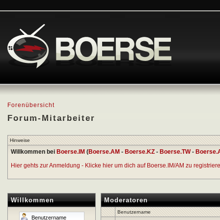
Forenübersicht
Forum-Mitarbeiter
Hinweise
Willkommen bei
Boerse.IM
(
Boerse.AM
-
Boerse.KZ
-
Boerse.TW
-
Boerse.
Hier gehts zur Anmeldung - Klicke hier um dich auf Boerse.IM/AM zu registrieren
Willkommen
Moderatoren
Benutzername