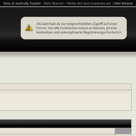
Vote @ myGully Toplist
- Mehr Boerse! > Melde dich jetzt kostenlos an! |
Hier klicken