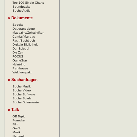
Top 100 Single Charts
Soundtracks
Suche Audio
» Dokumente
Ebooks
Dauerangebote
Magazine/Zeitschriften
Comics/Mangas
Fach/Sachbuch
Digitale Bibliothek
Der Spiegel
Die Zeit
FOCUS
GameStar
Heimkino
Penthouse
Welt kompakt
» Suchanfragen
Suche Musik
Suche Video
Suche Software
Suche Spiele
Suche Dokumente
» Talk
Off Topic
Funecke
Film
Grafik
Musik
Netzwelt