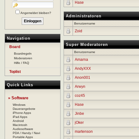
Hase
Angemeldet bleiben?
Administratoren
Benutzername
Zoid
Navigation
Super Moderatoren
Board
Benutzername
Boardregeln
Moderatoren
Amarna
Hilfe / FAQ
AndyXXX
Toplist
Anon001
Quick Links
Arwyn
coz45
» Software
Hase
Windows
Dauerangebote
iPhone Apps
Jinbe
iPad Apps
Android
jOker
Macintosh
Audiosoftware
martenson
PDA / Handy / Navi
Portable Apps