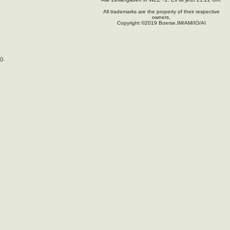
All trademarks are the property of their respective
owners.
Copyright ©2019 Boerse.IM/AM/IO/AI
(
).