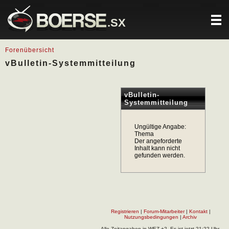
.SX
Forenübersicht
vBulletin-Systemmitteilung
vBulletin-
Systemmitteilung
Ungültige Angabe:
Thema
Der angeforderte
Inhalt kann nicht
gefunden werden.
Registrieren
|
Forum-Mitarbeiter
|
Kontakt
|
Nutzungsbedingungen
|
Archiv
Alle Zeitangaben in WEZ +2. Es ist jetzt
21:22
Uhr.