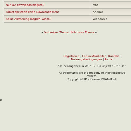
Nur .avi downloads möglich?
Mac
Tablet speichert keine Downloads mehr
Android
Keine Aktivierung möglich, wieso?
Windows 7
«
Vorheriges Thema
|
Nächstes Thema
»
Registrieren
|
Forum-Mitarbeiter
|
Kontakt
|
Nutzungsbedingungen
|
Archiv
Alle Zeitangaben in WEZ +2. Es ist jetzt
12:27
Uhr.
All trademarks are the property of their respective
owners.
Copyright ©2019 Boerse.IM/AM/IO/AI
(
).