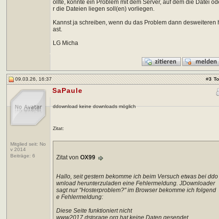
ollte, könnte ein Problem mit dem Server, auf dem die Datei od
r die Dateien liegen soll(en) vorliegen.
Kannst ja schreiben, wenn du das Problem dann desweiteren 
ast.
LG Micha
09.03.26, 16:37
#
3
T
SaPaule
ddownload keine downloads möglich
Zitat:
Mitglied seit: No
v 2014
Beiträge:
6
Zitat von
OX99
Hallo, seit gestern bekomme ich beim Versuch etwas bei ddo
wnload herunterzuladen eine Fehlermeldung. JDownloader
sagt nur "Hosterproblem?" im Browser bekomme ich folgend
e Fehlermeldung:
Diese Seite funktioniert nicht
www2017.dstorage.org hat keine Daten gesendet.