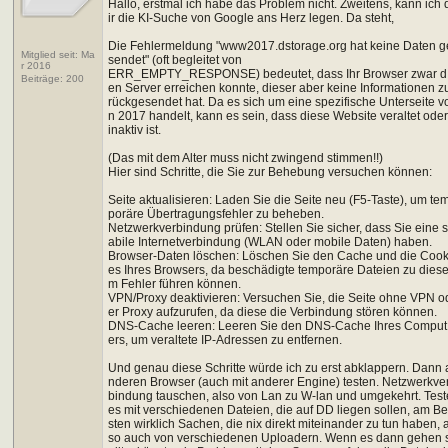
Hallo, erstmal ich habe das Problem nicht. Zweitens, kann ich 
ir die KI-Suche von Google ans Herz legen. Da steht,
Die Fehlermeldung "www2017.dstorage.org hat keine Daten g
Mitglied seit: Ma
sendet" (oft begleitet von
r 2016
ERR_EMPTY_RESPONSE) bedeutet, dass Ihr Browser zwar d
Beiträge:
200
en Server erreichen konnte, dieser aber keine Informationen z
rückgesendet hat. Da es sich um eine spezifische Unterseite v
n 2017 handelt, kann es sein, dass diese Website veraltet ode
inaktiv ist.
(Das mit dem Alter muss nicht zwingend stimmen!!)
Hier sind Schritte, die Sie zur Behebung versuchen können:
Seite aktualisieren: Laden Sie die Seite neu (F5-Taste), um te
poräre Übertragungsfehler zu beheben.
Netzwerkverbindung prüfen: Stellen Sie sicher, dass Sie eine s
abile Internetverbindung (WLAN oder mobile Daten) haben.
Browser-Daten löschen: Löschen Sie den Cache und die Cook
es Ihres Browsers, da beschädigte temporäre Dateien zu dies
m Fehler führen können.
VPN/Proxy deaktivieren: Versuchen Sie, die Seite ohne VPN o
er Proxy aufzurufen, da diese die Verbindung stören können.
DNS-Cache leeren: Leeren Sie den DNS-Cache Ihres Comput
ers, um veraltete IP-Adressen zu entfernen.
Und genau diese Schritte würde ich zu erst abklappern. Dann 
nderen Browser (auch mit anderer Engine) testen. Netzwerkve
bindung tauschen, also von Lan zu W-lan und umgekehrt. Test
es mit verschiedenen Dateien, die auf DD liegen sollen, am B
sten wirklich Sachen, die nix direkt miteinander zu tun haben, 
so auch von verschiedenen Uploadern. Wenn es dann gehen 