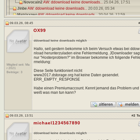
Novocain2
AW: ddownload keine downloads...
25.04.26,
17:51
Jinbe
AW: ddownload keine downloads...
20.03.26,
05:34
Matrixxneo
AW: ddownload keine downloads...
20.04.26,
12:59
edenprime1987
AW: ddownload keine downloads...
24.05.26,
23:27
09.03.26, 08:45
Chopi
AW: ddownload keine downloads...
25.05.26,
20:46
OX99
justin_hh
AW: ddownload keine downloads...
06.06.26,
11:07
kojapa
AW: ddownload keine downloads...
31.07.26,
23:28
ddownload keine downloads möglich
Hallo, seit gestern bekomme ich beim Versuch etwas bei ddow
nload herunterzuladen eine Fehlermeldung. JDownloader sag
nur "Hosterproblem?" im Browser bekomme ich folgende Fehl
rmeldung:
Mitglied seit: Ma
r 2021
Diese Seite funktioniert nicht
Beiträge:
3
www2017.dstorage.org hat keine Daten gesendet.
ERR_EMPTY_RESPONSE
Habe einen Premiumaccount. Kennt jemand das Problem und
weiß was man tun kann?
09.03.26, 13:51
#
2
T
michael1234567890
ddownload keine downloads möglich