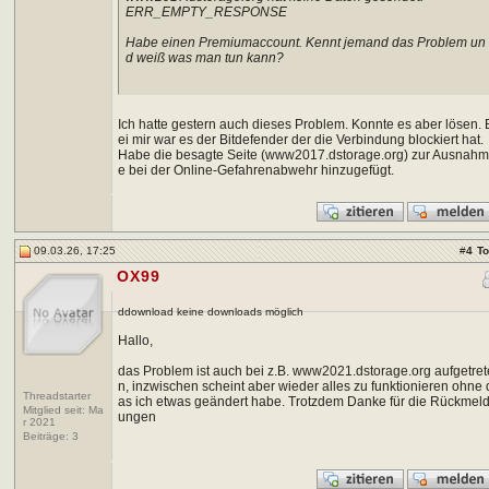
ERR_EMPTY_RESPONSE
Habe einen Premiumaccount. Kennt jemand das Problem un
d weiß was man tun kann?
Ich hatte gestern auch dieses Problem. Konnte es aber lösen. 
ei mir war es der Bitdefender der die Verbindung blockiert hat.
Habe die besagte Seite (www2017.dstorage.org) zur Ausnah
e bei der Online-Gefahrenabwehr hinzugefügt.
09.03.26, 17:25
#
4
T
OX99
ddownload keine downloads möglich
Hallo,
das Problem ist auch bei z.B. www2021.dstorage.org aufgetret
n, inzwischen scheint aber wieder alles zu funktionieren ohne 
Threadstarter
as ich etwas geändert habe. Trotzdem Danke für die Rückmel
Mitglied seit: Ma
ungen
r 2021
Beiträge:
3