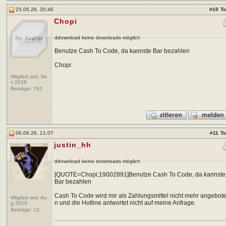
25.05.26, 20:46
#
10
T
Chopi
ddownload keine downloads möglich
Benutze Cash To Code, da kannste Bar bezahlen
Chopi
Mitglied seit: No
v 2019
Beiträge:
762
06.06.26, 11:07
#
11
T
justin_hh
ddownload keine downloads möglich
[QUOTE=Chopi;19002891]Benutze Cash To Code, da kannste
Bar bezahlen
Cash To Code wird mir als Zahlungsmittel nicht mehr angebot
Mitglied seit: Au
n und die Hotline antwortet nicht auf meine Anfrage.
g 2015
Beiträge:
13