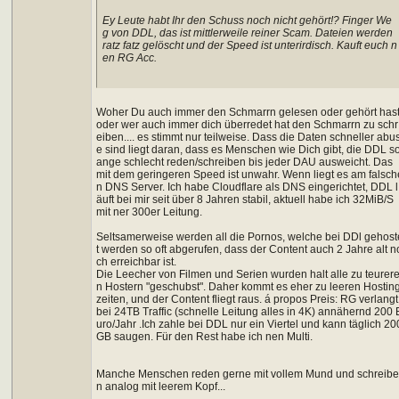
Ey Leute habt Ihr den Schuss noch nicht gehört!? Finger We
g von DDL, das ist mittlerweile reiner Scam. Dateien werden
ratz fatz gelöscht und der Speed ist unterirdisch. Kauft euch n
en RG Acc.
Woher Du auch immer den Schmarrn gelesen oder gehört has
oder wer auch immer dich überredet hat den Schmarrn zu schr
eiben.... es stimmt nur teilweise. Dass die Daten schneller abu
e sind liegt daran, dass es Menschen wie Dich gibt, die DDL so
ange schlecht reden/schreiben bis jeder DAU ausweicht. Das
mit dem geringeren Speed ist unwahr. Wenn liegt es am falsch
n DNS Server. Ich habe Cloudflare als DNS eingerichtet, DDL l
äuft bei mir seit über 8 Jahren stabil, aktuell habe ich 32MiB/S
mit ner 300er Leitung.
Seltsamerweise werden all die Pornos, welche bei DDl gehost
t werden so oft abgerufen, dass der Content auch 2 Jahre alt n
ch erreichbar ist.
Die Leecher von Filmen und Serien wurden halt alle zu teurer
n Hostern "geschubst". Daher kommt es eher zu leeren Hostin
zeiten, und der Content fliegt raus. á propos Preis: RG verlangt
bei 24TB Traffic (schnelle Leitung alles in 4K) annähernd 200 
uro/Jahr .Ich zahle bei DDL nur ein Viertel und kann täglich 20
GB saugen. Für den Rest habe ich nen Multi.
Manche Menschen reden gerne mit vollem Mund und schreib
n analog mit leerem Kopf...