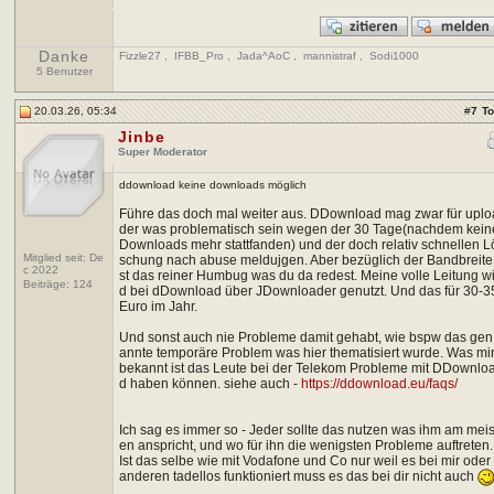
Danke
Fizzle27
,
IFBB_Pro
,
Jada^AoC
,
mannistraf
,
Sodi1000
5 Benutzer
20.03.26, 05:34
#
7
T
Jinbe
Super Moderator
ddownload keine downloads möglich
Führe das doch mal weiter aus. DDownload mag zwar für uplo
der was problematisch sein wegen der 30 Tage(nachdem kein
Downloads mehr stattfanden) und der doch relativ schnellen L
Mitglied seit: De
schung nach abuse meldujgen. Aber bezüglich der Bandbreite 
c 2022
st das reiner Humbug was du da redest. Meine volle Leitung wi
Beiträge:
124
d bei dDownload über JDownloader genutzt. Und das für 30-3
Euro im Jahr.
Und sonst auch nie Probleme damit gehabt, wie bspw das gen
annte temporäre Problem was hier thematisiert wurde. Was mi
bekannt ist das Leute bei der Telekom Probleme mit DDownlo
d haben können. siehe auch -
https://ddownload.eu/faqs/
Ich sag es immer so - Jeder sollte das nutzen was ihm am meis
en anspricht, und wo für ihn die wenigsten Probleme auftreten.
Ist das selbe wie mit Vodafone und Co nur weil es bei mir oder
anderen tadellos funktioniert muss es das bei dir nicht auch