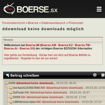
.SX
Forenübersicht
»
Boerse
»
Datenaustausch
»
Filehoster
ddownload keine downloads möglich
Hinweise
Willkommen bei
Boerse.IM
(
Boerse.AM
-
Boerse.KZ
-
Boerse.TW
-
Boerse.AI
-
Boerse.SX
) der richtigen Boerse BZ/SX/SH Alternative
Hier gehts zur Anmeldung - Klicke hier um dich auf Boerse.IM/AM zu
registrieren - Register to see all our areas!
OX99
ddownload keine downloads...
09.03.26,
08:45
michael1234567890
AW: ddownload keine downloads...
09.03.26,
13:5
SaPaule
AW: ddownload keine downloads...
09.03.26,
16:37
OX99
AW: ddownload keine downloads...
09.03.26,
17:25
LillithImmaculate
AW: ddownload keine downloads...
19.03.26,
22:10