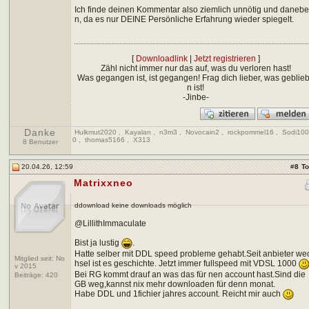
Ich finde deinen Kommentar also ziemlich unnötig und daneb
n, da es nur DEINE Persönliche Erfahrung wieder spiegelt.
[
Downloadlink
|
Jetzt registrieren
]
Zähl nicht immer nur das auf, was du verloren hast!
Was gegangen ist, ist gegangen! Frag dich lieber, was geblie
n ist!
-Jinbe-
Danke
Hulkmut2020
,
Kayalan
,
n3m3
,
Novocain2
,
rockpommel16
,
Sodi10
0
,
thomas5166
,
X313
8 Benutzer
20.04.26, 12:59
#
8
T
Matrixxneo
ddownload keine downloads möglich
@LillithImmaculate
Bist ja lustig
.
Hatte selber mit DDL speed probleme gehabt.Seit anbieter we
Mitglied seit: No
hsel ist es geschichte. Jetzt immer fullspeed mit VDSL 1000
v 2015
Bei RG kommt drauf an was das für nen account hast.Sind die
Beiträge:
420
GB weg,kannst nix mehr downloaden für denn monat.
Habe DDL und 1fichier jahres account. Reicht mir auch