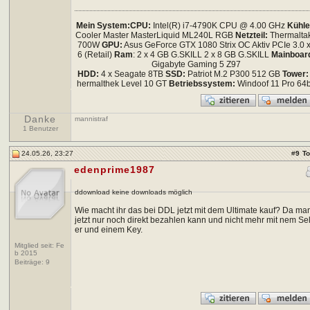
Mein System:
CPU:
Intel(R) i7-4790K CPU @ 4.00 GHz
Kühle
Cooler Master MasterLiquid ML240L RGB
Netzteil:
Thermalta
700W
GPU:
Asus GeForce GTX 1080 Strix OC Aktiv PCIe 3.0 
6 (Retail)
Ram
: 2 x 4 GB G.SKILL 2 x 8 GB G.SKILL
Mainboar
Gigabyte Gaming 5 Z97
HDD:
4 x Seagate 8TB
SSD:
Patriot M.2 P300 512 GB
Tower:
hermalthek Level 10 GT
Betriebssystem:
Windoof 11 Pro 64b
Danke
mannistraf
1 Benutzer
24.05.26, 23:27
#
9
T
edenprime1987
ddownload keine downloads möglich
Wie macht ihr das bei DDL jetzt mit dem Ultimate kauf? Da ma
jetzt nur noch direkt bezahlen kann und nicht mehr mit nem Sel
er und einem Key.
Mitglied seit: Fe
b 2015
Beiträge:
9