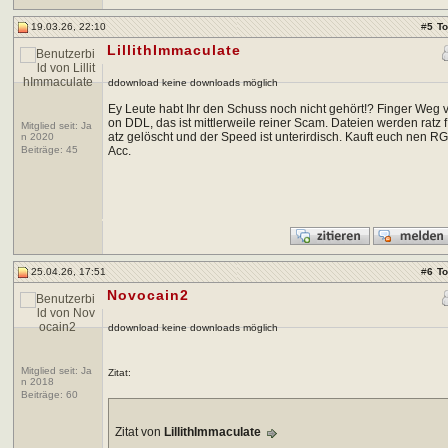
19.03.26, 22:10
#
5
T
LillithImmaculate
ddownload keine downloads möglich
Ey Leute habt Ihr den Schuss noch nicht gehört!? Finger Weg 
on DDL, das ist mittlerweile reiner Scam. Dateien werden ratz f
Mitglied seit: Ja
atz gelöscht und der Speed ist unterirdisch. Kauft euch nen R
n 2020
Beiträge:
45
Acc.
25.04.26, 17:51
#
6
T
Novocain2
ddownload keine downloads möglich
Mitglied seit: Ja
Zitat:
n 2018
Beiträge:
60
Zitat von
LillithImmaculate