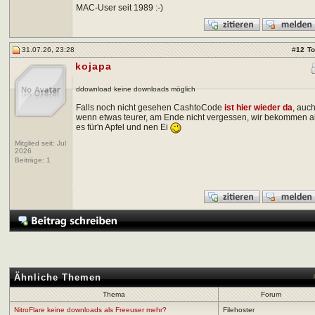
MAC-User seit 1989 :-)
31.07.26, 23:28
#
12
T
kojapa
ddownload keine downloads möglich
Falls noch nicht gesehen CashtoCode
ist hier wieder da
, auc
wenn etwas teurer, am Ende nicht vergessen, wir bekommen al
es für'n Apfel und nen Ei
Mitglied seit: Jul
2026
Beiträge:
1
Ähnliche Themen
Thema
Forum
NitroFlare keine downloads als Freeuser mehr?
Filehoster