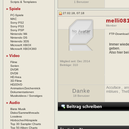
Scripts & Templates
1 Benutzer
» Spiele
27.02.18, 07:18
PC-Spiele
MAC
melli08
Sony PS2
Member
Sony PS3
Sony PSP
Nintendo Wii
FTP-Download
Nintendo DS
Nintendo 3DS
Immer wieder
Microsoft XBOX
geben.
Microsoft XBOX360
Also hier be
» Video
Mitglied seit: Dec 2014
Filme
Beiträge:
310
Serien
DVDR
DVD9
HD Area
3D Filme
HD2DVD
Accuface
,
an
Animation/Zeichentrick
Danke
rnblues
,
TheB
Dokumentationen
Musikvideos / Sonstiges
18 Benutzer
» Audio
Biete Musik
Disko/Sammelthreads
Lossless
Hörbücher/Hörspiele
Top 30 Sampler Charts
Top 50 Alben Charts