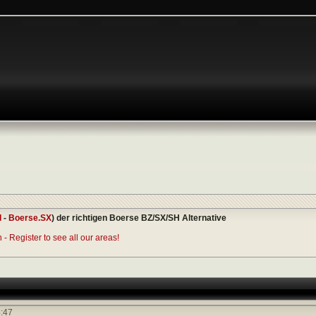
I
-
Boerse.SX
) der richtigen Boerse BZ/SX/SH Alternative
- Register to see all our areas!
:47