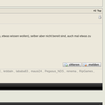
#
2
Top
etwas wissen wollen), selber aber nicht bereit sind, auch mal etwas zu
X
,
krddaln
,
lababa83
,
mausi24
,
Pegasus_NDS
,
renema
,
RipGames
,