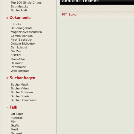
Ähnliche Themen
Top 100 Single Charts
Soundtracks
Suche Audio
FTP Server
» Dokumente
Ebooks
Dauerangebote
Magazine/Zeitschriften
Comics/Mangas
Fach/Sachbuch
Digitale Bibliothek
Der Spiegel
Die Zeit
FOCUS
GameStar
Heimkino
Penthouse
Welt kompakt
» Suchanfragen
Suche Musik
Suche Video
Suche Software
Suche Spiele
Suche Dokumente
» Talk
Off Topic
Funecke
Film
Grafik
Musik
Netzwelt