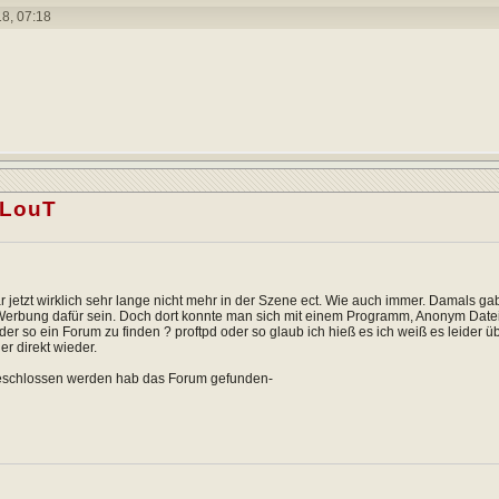
18,
07:18
LLouT
ar jetzt wirklich sehr lange nicht mehr in der Szene ect. Wie auch immer. Damals 
erbung dafür sein. Doch dort konnte man sich mit einem Programm, Anonym Dateie
er so ein Forum zu finden ? proftpd oder so glaub ich hieß es ich weiß es leider 
er direkt wieder.
geschlossen werden hab das Forum gefunden-