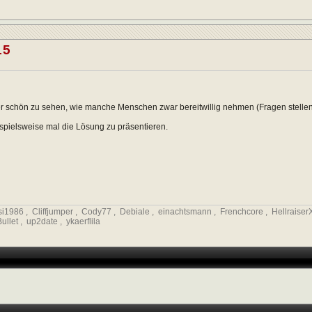
15
 schön zu sehen, wie manche Menschen zwar bereitwillig nehmen (Fragen stellen, 
ispielsweise mal die Lösung zu präsentieren.
si1986
,
Cliffjumper
,
Cody77
,
Debiale
,
einachtsmann
,
Frenchcore
,
Hellraiser
ullet
,
up2date
,
ykaerflila