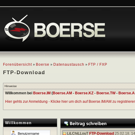
Forenübersicht
»
Boerse
»
Datenaustausch
»
FTP / FXP
FTP-Download
Hinweise
Willkommen bei
Boerse.IM
(
Boerse.AM
-
Boerse.KZ
-
Boerse.TW
-
Boerse.A
Hier gehts zur Anmeldung - Klicke hier um dich auf Boerse.IM/AM zu registrieren 
Willkommen
LiLChiLLouT
FTP-Download
25.02.18,
14