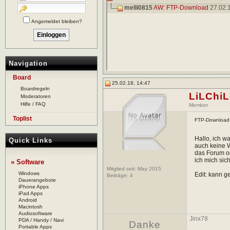
melli0815
AW: FTP-Download
27.02.
Angemeldet bleiben?
Navigation
Board
25.02.18, 14:47
Boardregeln
LiLChi
Moderatoren
Hilfe / FAQ
Member
Toplist
FTP-Download
Hallo, ich w
Quick Links
auch keine W
das Forum od
ich mich sich
» Software
Mitglied seit: May 2015
Windows
Edit: kann 
Beiträge:
4
Dauerangebote
iPhone Apps
iPad Apps
Android
Macintosh
Audiosoftware
Jinx78
PDA / Handy / Navi
Danke
Portable Apps