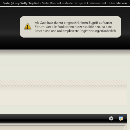
Vote @ myGully Toplist
- Mehr Boerse! > Melde dich jetzt kostenlos an! |
Hier klicken