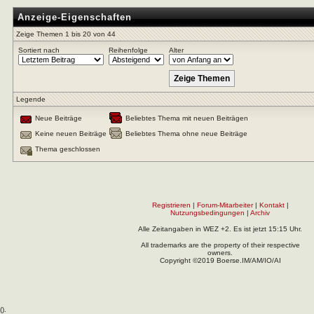
Anzeige-Eigenschaften
Zeige Themen 1 bis 20 von 44
Sortiert nach
Reihenfolge
Alter
Legende
Neue Beiträge
Beliebtes Thema mit neuen Beiträgen
Keine neuen Beiträge
Beliebtes Thema ohne neue Beiträge
Thema geschlossen
Registrieren
|
Forum-Mitarbeiter
|
Kontakt
|
Nutzungsbedingungen
|
Archiv
Alle Zeitangaben in WEZ +2. Es ist jetzt
15:15
Uhr.
All trademarks are the property of their respective
owners.
Copyright ©2019 Boerse.IM/AM/IO/AI
(
).