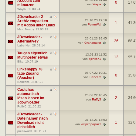
Account zum
0
17.6
von
Wayla
mitnutzen
Wayla
, 30.03.24
JDownloader 2
24.10.23
19:19
Archiv entpacken
1
41.3
von
FetterWal
mit Addon unter Linux
Marc Mosby
, 13.03.19
JDownloader -
26.01.23
19:45
26
88.4
Alternative?
von
Grahambrot
LaberNet
, 28.08.14
Taugen eigentlich
13.01.23
11:52
13
95.1
Multihoster etwas
von
djchris71
Elke
, 10.07.19
Linksnappy 78
08.07.22
19:31
tage Zugang
0
35.8
von
Bencem
(Voucher)
Bencem
, 08.07.22
Captchas
automatisch
23.06.22
10:45
2
34.6
lösen lassen im
von
Ruffy5
Jdownloader
Ruffy5
, 21.06.22
JDownloader -
Dateinamen nach
31.12.21
13:53
1
32.0
Download nicht
von
krxipcppojsazz
einheitlich
presswurst
, 30.11.21