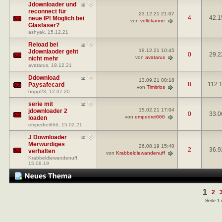
Jdownloader und
reconnect für
23.12.21
21:07
4
42.1
neue IP! Möglich bei
von
vollekanne
Glasfaser?
ashyak
, 15.12.21
Reload bei
19.12.21
10:45
Jdownlaoder geht
0
29.2
von
avatarus
nicht mehr
avatarus
, 19.12.21
Ddownload
13.09.21
08:18
8
112.
Paysafecard
von
Timitrios
hopp23
, 12.07.20
serie mit
15.02.21
17:04
jdownloader 2
0
33.0
von
empedrei666
loaden
empedrei666
, 15.02.21
J Downloader
Merwürdiges
26.08.19
15:40
2
36.9
verhalten
von
Krabbeldiewandenuff
Krabbeldiewandenuff
,
15.08.19
1
2
Seite 1 