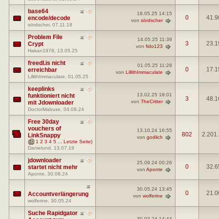
base64
18.05.25
14:15
0
41.9
encode/decode
von
sördscher
sördscher
, 07.11.18
Problem File
14.05.25
11:39
3
23.1
Crypt
von
fido123
Hakan1978
, 13.05.25
freedl.is nicht
01.05.25
11:28
0
17.1
erreichbar
von
LillithImmaculate
LillithImmaculate
, 01.05.25
keeplinks
13.02.25
18:01
funktioniert nicht
3
48.1
von
TheCritter
mit Jdownloader
DoctorMabuse
, 04.08.24
Free 30day
vouchers of
13.10.24
16:55
802
2.201
LinkSnappy
von
godlich
(
1
2
3
4
5
...
Letzte Seite
)
Danielund
, 13.07.19
jdownloader
25.09.24
00:26
0
32.6
startet nicht mehr
von
Aponte
Aponte
, 30.08.24
30.05.24
13:45
0
21.0
Accountverlängerung
von
wolferine
wolferine
, 30.05.24
Suche Rapidgator
30.03.24
14:44