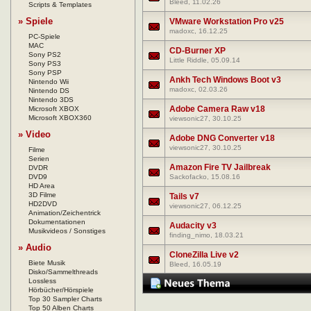
Bleed
, 11.02.26
Scripts & Templates
» Spiele
VMware Workstation Pro v25
madoxc
, 16.12.25
PC-Spiele
MAC
CD-Burner XP
Sony PS2
Little Riddle
, 05.09.14
Sony PS3
Sony PSP
Ankh Tech Windows Boot v3
Nintendo Wii
madoxc
, 02.03.26
Nintendo DS
Nintendo 3DS
Adobe Camera Raw v18
Microsoft XBOX
Microsoft XBOX360
viewsonic27
, 30.10.25
» Video
Adobe DNG Converter v18
viewsonic27
, 30.10.25
Filme
Serien
Amazon Fire TV Jailbreak
DVDR
DVD9
Sackofacko
, 15.08.16
HD Area
3D Filme
Tails v7
HD2DVD
viewsonic27
, 06.12.25
Animation/Zeichentrick
Dokumentationen
Audacity v3
Musikvideos / Sonstiges
finding_nimo
, 18.03.21
» Audio
CloneZilla Live v2
Biete Musik
Bleed
, 16.05.19
Disko/Sammelthreads
Lossless
Hörbücher/Hörspiele
Top 30 Sampler Charts
Top 50 Alben Charts