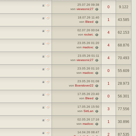
25.07.26
09:38
0
9.122
von
viewsonic27
18.07.26
11:40
1
43.585
von
Bleed
02.07.26
00:04
4
62.153
von
rocket.
23.05.26
01:20
4
68.876
von
madoxc
23.05.26
01:11
4
70.493
von
viewsonic27
23.05.26
01:10
0
55.609
von
madoxc
23.05.26
01:08
1
28.973
von
Boerslover22
17.05.26
23:40
0
56.301
von
Bleed
17.05.26
15:50
3
77.556
von
SirtLan
02.05.26
17:16
1
30.896
von
madoxc
14.04.26
08:47
2
87.535