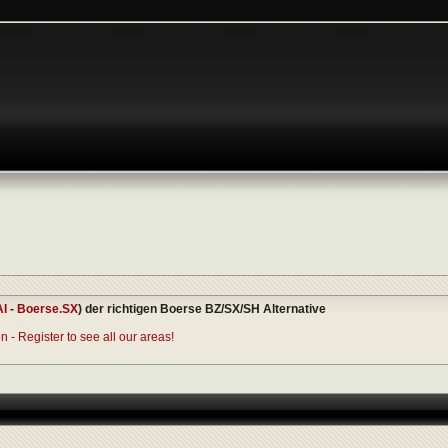
AI
-
Boerse.SX
) der richtigen Boerse BZ/SX/SH Alternative
 - Register to see all our areas!