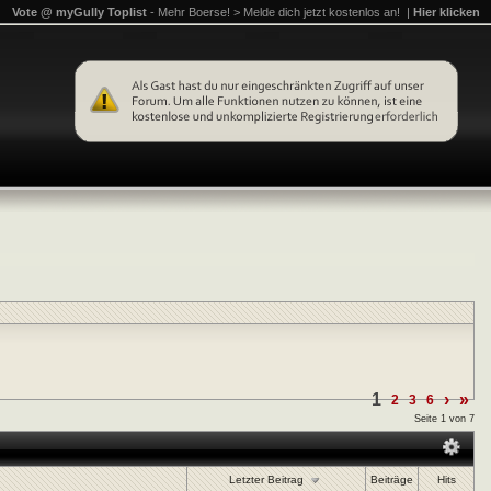
Vote @ myGully Toplist
- Mehr Boerse! > Melde dich jetzt kostenlos an! |
Hier klicken
1
›
»
2
3
6
Seite 1 von 7
Letzter Beitrag
Beiträge
Hits