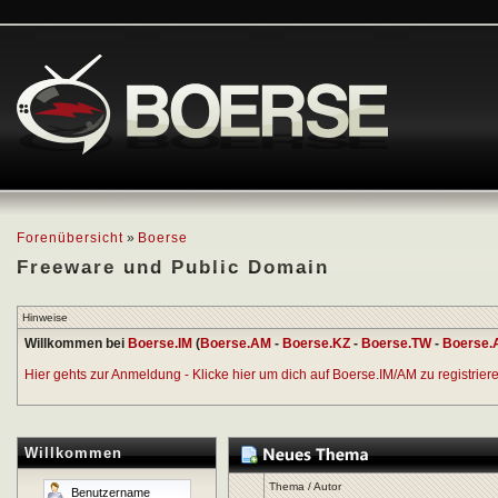
Forenübersicht
»
Boerse
Freeware und Public Domain
Hinweise
Willkommen bei
Boerse.IM
(
Boerse.AM
-
Boerse.KZ
-
Boerse.TW
-
Boerse.
Hier gehts zur Anmeldung - Klicke hier um dich auf Boerse.IM/AM zu registrieren
Willkommen
Thema
/
Autor