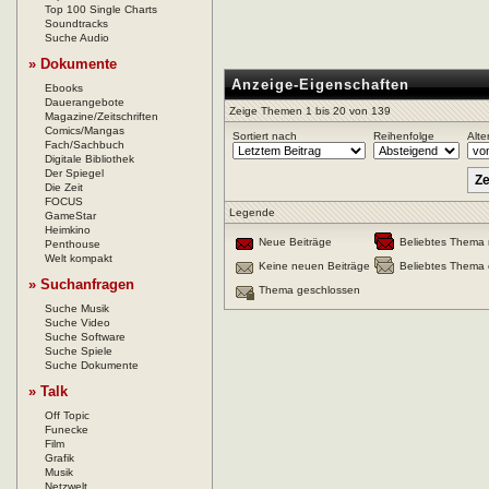
Top 100 Single Charts
Soundtracks
Suche Audio
» Dokumente
Anzeige-Eigenschaften
Ebooks
Dauerangebote
Zeige Themen 1 bis 20 von 139
Magazine/Zeitschriften
Comics/Mangas
Sortiert nach
Reihenfolge
Alte
Fach/Sachbuch
Digitale Bibliothek
Der Spiegel
Die Zeit
FOCUS
Legende
GameStar
Heimkino
Neue Beiträge
Beliebtes Thema 
Penthouse
Welt kompakt
Keine neuen Beiträge
Beliebtes Thema 
» Suchanfragen
Thema geschlossen
Suche Musik
Suche Video
Suche Software
Suche Spiele
Suche Dokumente
» Talk
Off Topic
Funecke
Film
Grafik
Musik
Netzwelt