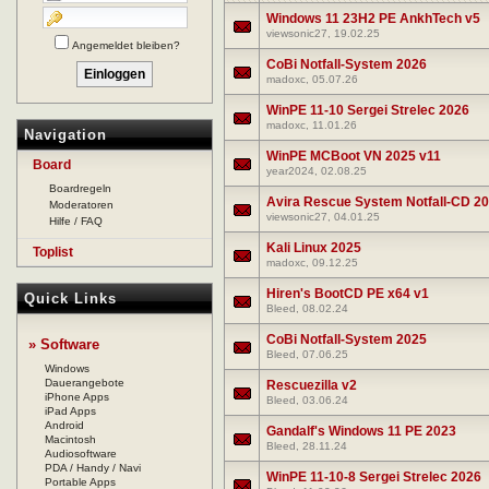
Windows 11 23H2 PE AnkhTech v5
viewsonic27
, 19.02.25
Angemeldet bleiben?
CoBi Notfall-System 2026
madoxc
, 05.07.26
WinPE 11-10 Sergei Strelec 2026
madoxc
, 11.01.26
Navigation
WinPE MCBoot VN 2025 v11
Board
year2024
, 02.08.25
Boardregeln
Avira Rescue System Notfall-CD 2
Moderatoren
viewsonic27
, 04.01.25
Hilfe / FAQ
Kali Linux 2025
Toplist
madoxc
, 09.12.25
Hiren's BootCD PE x64 v1
Quick Links
Bleed
, 08.02.24
CoBi Notfall-System 2025
» Software
Bleed
, 07.06.25
Windows
Dauerangebote
Rescuezilla v2
iPhone Apps
Bleed
, 03.06.24
iPad Apps
Android
Gandalf's Windows 11 PE 2023
Macintosh
Bleed
, 28.11.24
Audiosoftware
PDA / Handy / Navi
WinPE 11-10-8 Sergei Strelec 2026
Portable Apps