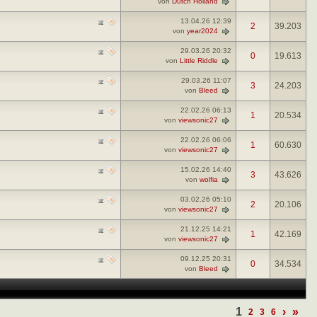
von
Dutch Holland
13.04.26
12:39
2
39.203
von
year2024
29.03.26
20:32
0
19.613
von
Little Riddle
29.03.26
11:07
3
24.203
von
Bleed
22.02.26
06:13
1
20.534
von
viewsonic27
22.02.26
06:06
1
60.630
von
viewsonic27
15.02.26
14:40
3
43.626
von
wolfia
03.02.26
05:10
2
20.106
von
viewsonic27
21.12.25
14:21
1
42.169
von
viewsonic27
09.12.25
20:31
0
34.534
von
Bleed
1
›
»
2
3
6