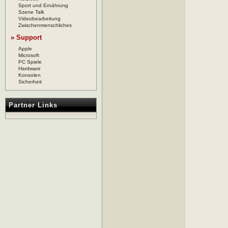
Sport und Ernährung
Szene Talk
Videobearbeitung
Zwischenmenschliches
» Support
Apple
Microsoft
PC Spiele
Hardware
Konsolen
Sicherheit
Partner Links