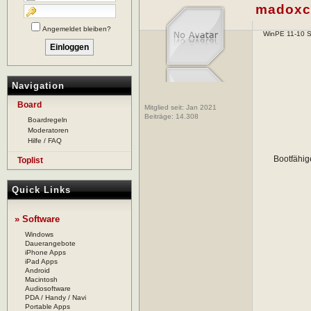
madoxc
Angemeldet bleiben?
WinPE 11-10 S
Navigation
Board
Mitglied seit: Jan 2021
Beiträge:
14.308
Boardregeln
Moderatoren
Hilfe / FAQ
Bootfähig
Toplist
Quick Links
» Software
Windows
Dauerangebote
iPhone Apps
iPad Apps
Android
Macintosh
Audiosoftware
PDA / Handy / Navi
Portable Apps