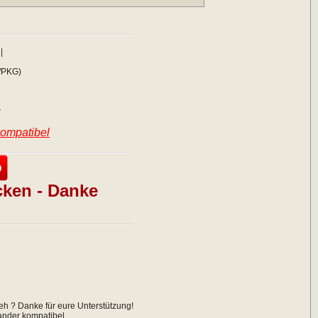
|
/PKG)
r
kompatibel
cken - Danke
eh ? Danke für eure Unterstützung!
nander kompatibel