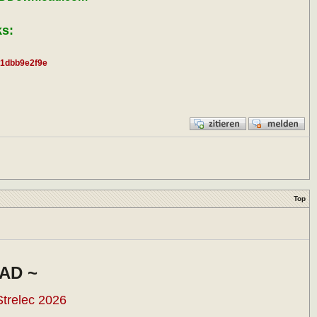
s:
51dbb9e2f9e
Top
AD ~
trelec 2026