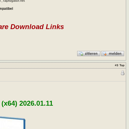
, rapidgator.net
mpatibel
are Download Links
#
3
Top
(x64) 2026.01.11