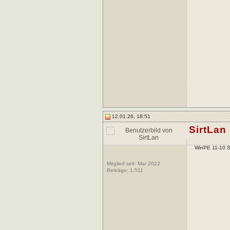
12.01.26, 18:51
SirtLan
WinPE 11-10 S
Mitglied seit: Mar 2022
Beiträge:
1.511