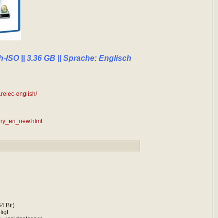
h-ISO || 3.36 GB || Sprache: Englisch
.relec-english/
tory_en_new.html
4 Bit)
tigt