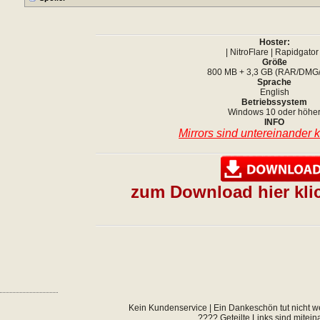
Hoster:
| NitroFlare | Rapidgator 
Größe
800 MB + 3,3 GB (RAR/DMG
Sprache
English
Betriebssystem
Windows 10 oder höhe
INFO
Mirrors sind untereinander 
zum Download hier kli
Kein Kundenservice | Ein Dankeschön tut nicht w
???? Geteilte Links sind mitei