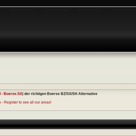
I
-
Boerse.SX
) der richtigen Boerse BZ/SX/SH Alternative
- Register to see all our areas!