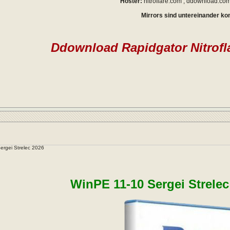
Hoster:
nitroflare.com , ddownload.com 
Mirrors sind untereinander ko
Ddownload Rapidgator Nitrofl
ergei Strelec 2026
WinPE 11-10 Sergei Strelec 