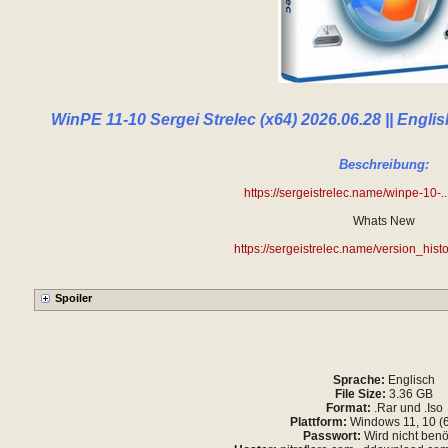
WinPE 11-10 Sergei Strelec (x64) 2026.06.28 || Englis
Beschreibung:
https://sergeistrelec.name/winpe-10-..
Whats New
https://sergeistrelec.name/version_his
Sprache:
Englisch
File Size:
3.36 GB
Format:
.Rar und .Iso
Plattform:
Windows 11, 10 (6
Passwort:
Wird nicht benö