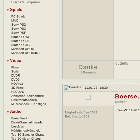
Scripts & Templates
» Spiele
PC-Spiele
MAC
Sony PS2
Sony PS3
Sony PSP
Nintendo Wii
Nintendo DS
Nintendo 3DS
Microsoft XBOX
Microsoft XBOX360
» Video
dude98
Danke
Filme
Serien
1 Benutzer
DVDR
DVD9
HD Area
11.01.26, 18:30
3D Filme
HD2DVD
Boerse
Animation/Zeichentrick
Dokumentationen
Member
Musikvideos / Sonstiges
WinPE 11-10 S
» Audio
Mitglied seit: Jan 2021
Beiträge:
14.308
Biete Musik
Disko/Sammelthreads
Lossless
Hörbücher/Hörspiele
Top 30 Sampler Charts
Top 50 Alben Charts