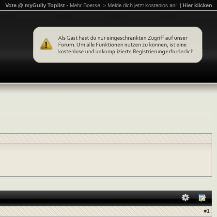
Vote @ myGully Toplist
- Mehr Boerse! > Melde dich jetzt kostenlos an! |
Hier klicken
#
1