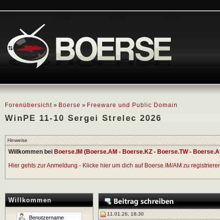
Forenübersicht
»
Boerse
»
Freeware und Public Domain
WinPE 11-10 Sergei Strelec 2026
Hinweise
Willkommen bei
Boerse.IM
(
Boerse.AM
-
Boerse.KZ
-
Boerse.TW
-
Boerse.A
Hier gehts zur Anmeldung - Klicke hier um dich auf Boerse.IM/AM zu registrieren 
Willkommen
11.01.26, 18:30