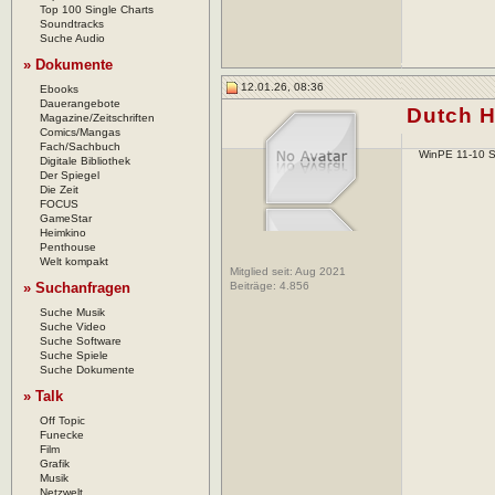
Top 100 Single Charts
Soundtracks
Suche Audio
» Dokumente
12.01.26, 08:36
Ebooks
Dauerangebote
Dutch H
Magazine/Zeitschriften
Comics/Mangas
Fach/Sachbuch
WinPE 11-10 S
Digitale Bibliothek
Der Spiegel
Die Zeit
FOCUS
GameStar
Heimkino
Penthouse
Welt kompakt
Mitglied seit: Aug 2021
» Suchanfragen
Beiträge:
4.856
Suche Musik
Suche Video
Suche Software
Suche Spiele
Suche Dokumente
» Talk
Off Topic
Funecke
Film
Grafik
Musik
Netzwelt