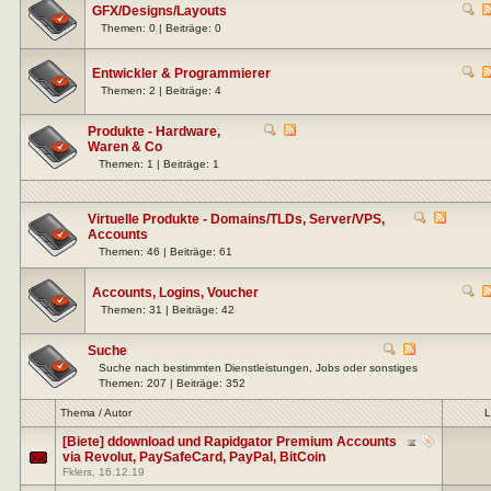
GFX/Designs/Layouts
Themen: 0 | Beiträge: 0
Entwickler & Programmierer
Themen: 2 | Beiträge: 4
Produkte - Hardware,
Waren & Co
Themen: 1 | Beiträge: 1
Virtuelle Produkte - Domains/TLDs, Server/VPS,
Accounts
Themen: 46 | Beiträge: 61
Accounts, Logins, Voucher
Themen: 31 | Beiträge: 42
Suche
Suche nach bestimmten Dienstleistungen, Jobs oder sonstiges
Themen: 207 | Beiträge: 352
L
Thema
/
Autor
[Biete] ddownload und Rapidgator Premium Accounts
via Revolut, PaySafeCard, PayPal, BitCoin
Fklers
, 16.12.19