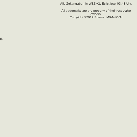
Alle Zeitangaben in WEZ +2. Es ist jetzt
03:43
Uhr.
All trademarks are the property of their respective
owners.
Copyright ©2019 Boerse.IM/AM/IO/AI
(
).