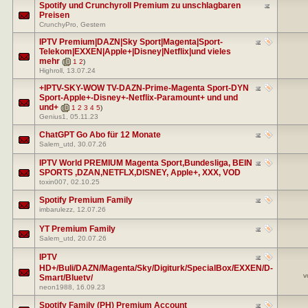
Spotify und Crunchyroll Premium zu unschlagbaren
Preisen
CrunchyPro
, Gestern
IPTV Premium|DAZN|Sky Sport|Magenta|Sport-
Telekom|EXXEN|Apple+|Disney|Netflix|und vieles
mehr
(
1
2
)
Highroll
, 13.07.24
+IPTV-SKY-WOW TV-DAZN-Prime-Magenta Sport-DYN
Sport-Apple+-Disney+-Netflix-Paramount+ und und
und+
(
1
2
3
4
5
)
Genius1
, 05.11.23
ChatGPT Go Abo für 12 Monate
Salem_utd
, 30.07.26
IPTV World PREMIUM Magenta Sport,Bundesliga, BEIN
SPORTS ,DZAN,NETFLX,DISNEY, Apple+, XXX, VOD
toxin007
, 02.10.25
Spotify Premium Family
imbarulezz
, 12.07.26
YT Premium Family
Salem_utd
, 20.07.26
IPTV
HD+/Buli/DAZN/Magenta/Sky/Digiturk/SpecialBox/EXXEN/D-
v
Smart/Bluetv/
neon1988
, 16.09.23
Spotify Family (PH) Premium Account