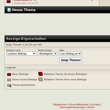
Battlenator
, 14.10.25
Anzeige-Eigenschaften
Zeige Themen 1 bis 20 von 401
Sortiert nach
Reihenfolge
Alter
Legende
Neue Beiträge
Beliebtes Thema mit neuen Beiträgen
Keine neuen Beiträge
Beliebtes Thema ohne neue Beiträge
Thema geschlossen
Registrieren
|
Forum-Mitarbeiter
|
Kontakt
|
Nutzungsbedingungen
|
Archiv