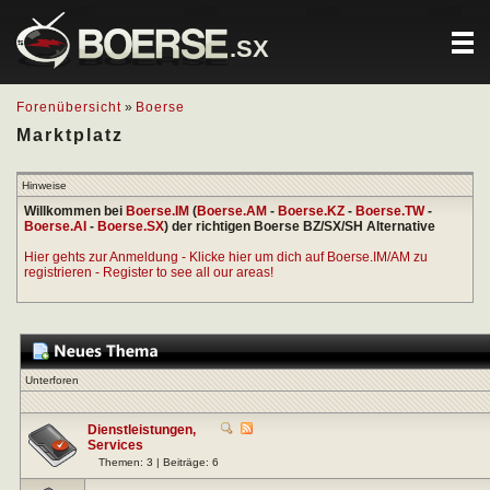
.SX
Forenübersicht
»
Boerse
Marktplatz
Hinweise
Willkommen bei
Boerse.IM
(
Boerse.AM
-
Boerse.KZ
-
Boerse.TW
-
Boerse.AI
-
Boerse.SX
) der richtigen Boerse BZ/SX/SH Alternative
Hier gehts zur Anmeldung - Klicke hier um dich auf Boerse.IM/AM zu
registrieren - Register to see all our areas!
Unterforen
Dienstleistungen,
Services
Themen: 3 | Beiträge: 6