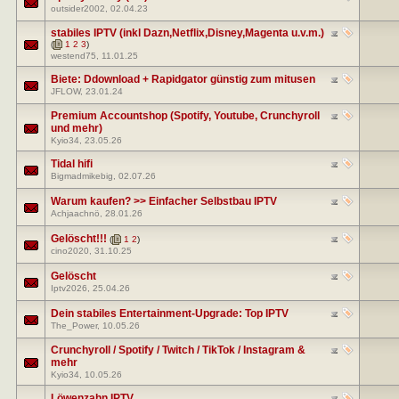
outsider2002
, 02.04.23
stabiles IPTV (inkl Dazn,Netflix,Disney,Magenta u.v.m.)
(
1
2
3
)
westend75
, 11.01.25
Biete: Ddownload + Rapidgator günstig zum mitusen
JFLOW
, 23.01.24
Premium Accountshop (Spotify, Youtube, Crunchyroll
und mehr)
Kyio34
, 23.05.26
Tidal hifi
Bigmadmikebig
, 02.07.26
Warum kaufen? >> Einfacher Selbstbau IPTV
Achjaachnö
, 28.01.26
Gelöscht!!!
(
1
2
)
cino2020
, 31.10.25
Gelöscht
Iptv2026
, 25.04.26
Dein stabiles Entertainment-Upgrade: Top IPTV
The_Power
, 10.05.26
Crunchyroll / Spotify / Twitch / TikTok / Instagram &
mehr
Kyio34
, 10.05.26
Löwenzahn IPTV