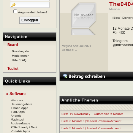
The040
Member
Angemeldet bleiben?
[Biete] Disney
12 Monate D
Für 43€
Navigation
Telegram
Board
@michaelro
Mitglied seit: Jul 2021
Beiträge:
1
Boardregeln
Moderatoren
Hilfe / FAQ
Toplist
Quick Links
» Software
Ähnliche Themen
Windows
Dauerangebote
iPhone Apps
iPad Apps
Biete TV Now/Disney + Gutscheine 6 Monate
Android
Macintosh
Biete 3 Monate Uploaded Premium Account
Audiosoftware
PDA / Handy / Navi
Biete 3 Monate Uploaded Premium Account
Portable Apps