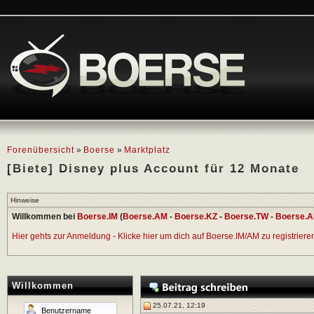
Forenübersicht
»
Boerse
»
Marktplatz
[Biete] Disney plus Account für 12 Monate
Hinweise
Willkommen bei
Boerse.IM
(
Boerse.AM
-
Boerse.KZ
-
Boerse.TW
-
Boerse.A
Hier gehts zur Anmeldung - Klicke hier um dich auf Boerse.IM/AM zu registrieren 
Willkommen
25.07.21, 12:19