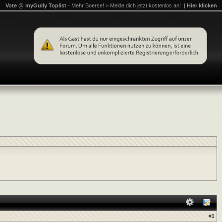
Vote @ myGully Toplist
- Mehr Boerse! > Melde dich jetzt kostenlos an! |
Hier klicken
#
1