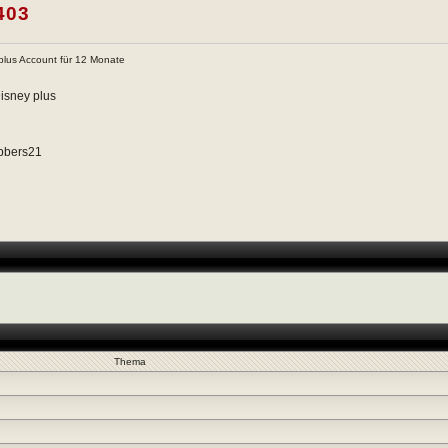
403
 plus Account für 12 Monate
isney plus
bbers21
Thema