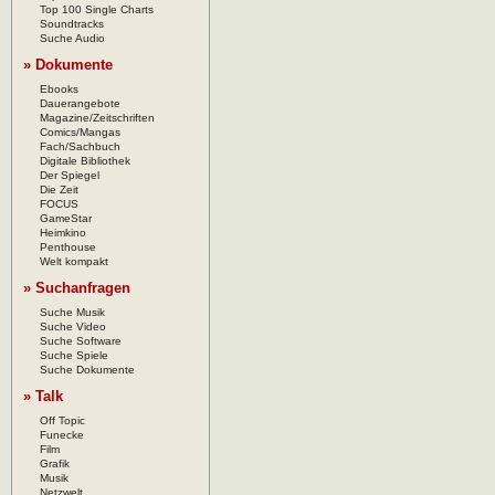
Top 100 Single Charts
Soundtracks
Suche Audio
» Dokumente
Ebooks
Dauerangebote
Magazine/Zeitschriften
Comics/Mangas
Fach/Sachbuch
Digitale Bibliothek
Der Spiegel
Die Zeit
FOCUS
GameStar
Heimkino
Penthouse
Welt kompakt
» Suchanfragen
Suche Musik
Suche Video
Suche Software
Suche Spiele
Suche Dokumente
» Talk
Off Topic
Funecke
Film
Grafik
Musik
Netzwelt