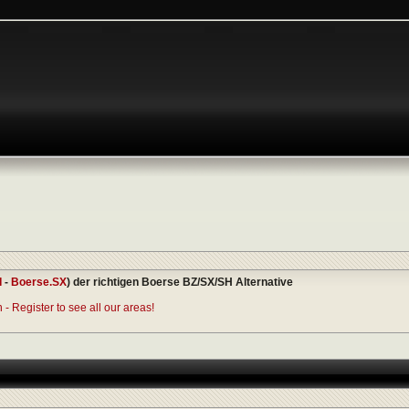
I
-
Boerse.SX
) der richtigen Boerse BZ/SX/SH Alternative
- Register to see all our areas!