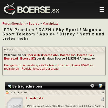
.SX
Forenübersicht
»
Boerse
»
Marktplatz
IPTV Premium / DAZN / Sky Sport / Magenta
Sport Telekom / Apple+ / Disney / Netflix und
vieles mehr
Hinweise
Willkommen bei
Boerse.IM
(
Boerse.AM
-
Boerse.KZ
-
Boerse.TW
-
Boerse.AI
-
Boerse.SX
) der richtigen Boerse BZ/SX/SH Alternative
Hier gehts zur Anmeldung - Klicke hier um dich auf Boerse.IM/AM zu
registrieren - Register to see all our areas!
11.04.23, 13:01
#
1
Lowbird7
IPTV Premium / DAZN / Sky Sport / Magenta Sport Telekom / Apple+ /