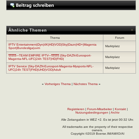
Ähnliche Themen
Thema
Forum
IPTV Entertainment|Dyn|4K|HD|VOD|Sky|Dazn|HD+|Magenta
Marktplatz
Sport|Bundesliga|uvm
¶¶¶¶¶---TEAM EMPIRE IPTV---¶¶¶¶¶ |Sky-DAZN-Eurosport-
Marktplatz
Magenta-NFL-UFC|24h TEST|HD|FHD|
IPTV Service |Sky-DAZN-Eurosport-Magenta-Mysports-NFL-
Marktplatz
UFC|24h TEST|FHD|UHD|VOD|Adult
«
Vorheriges Thema
|
Nächstes Thema
»
Registrieren
|
Forum-Mitarbeiter
|
Kontakt
|
Nutzungsbedingungen
|
Archiv
Alle Zeitangaben in WEZ +2. Es ist jetzt
00:32
Uhr.
All trademarks are the property of their respective
owners.
Copyright ©2019 Boerse.IM/AM/IO/AI