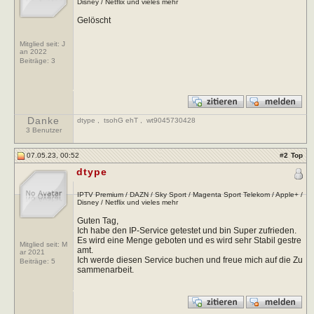
Disney / Netflix und vieles mehr
Gelöscht
Mitglied seit: J
an 2022
Beiträge:
3
Danke
dtype
,
tsohG ehT
,
wt9045730428
3 Benutzer
07.05.23, 00:52
#
2
Top
dtype
IPTV Premium / DAZN / Sky Sport / Magenta Sport Telekom / Apple+ /
Disney / Netflix und vieles mehr
Guten Tag,
Ich habe den IP-Service getestet und bin Super zufrieden.
Es wird eine Menge geboten und es wird sehr Stabil gestre
Mitglied seit: M
amt.
ar 2021
Ich werde diesen Service buchen und freue mich auf die Zu
Beiträge:
5
sammenarbeit.