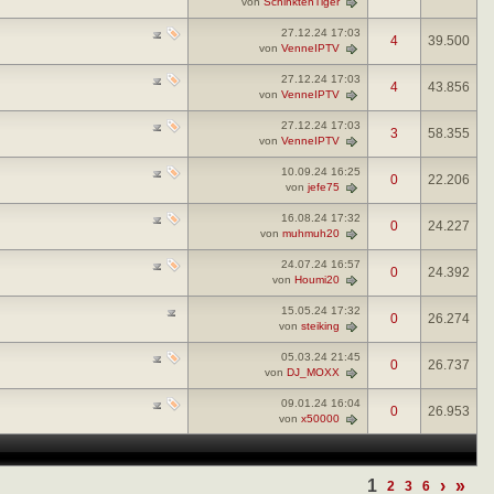
von
SchinktenTiger
27.12.24
17:03
4
39.500
von
VenneIPTV
27.12.24
17:03
4
43.856
von
VenneIPTV
27.12.24
17:03
3
58.355
von
VenneIPTV
10.09.24
16:25
0
22.206
von
jefe75
16.08.24
17:32
0
24.227
von
muhmuh20
24.07.24
16:57
0
24.392
von
Houmi20
15.05.24
17:32
0
26.274
von
steiking
05.03.24
21:45
0
26.737
von
DJ_MOXX
09.01.24
16:04
0
26.953
von
x50000
1
›
»
2
3
6