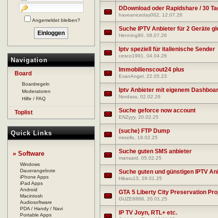
DDownload oder Rapidshare / 30 Ta
haveaniceday002
, 12.07.26
Angemeldet bleiben?
Suche IPTV Anbieter für 2 Geräte gle
Henning90
, 08.07.26
Iptv speziell für italienische Sender
cesco1991
, 04.04.26
Navigation
Immobilienscout24 plus
Board
EvanAngel
, 22.05.23
Boardregeln
Iptv Anbieter mit eigenem Dashboar
Moderatoren
Nordass
, 02.02.26
Hilfe / FAQ
Suche geforce now account
Toplist
ENZyyy
, 20.02.25
(suche) FTP Dump
Quick Links
mrzello
, 19.02.25
Suche guten SMS anbieter
» Software
mansard
, 05.02.25
Windows
Dauerangebote
Suche guten und günstigen IPTV Anb
iPhone Apps
Hikaru13
, 29.01.25
iPad Apps
Android
GTA 5 Liberty City Preservation Pro
Macintosh
GUZE8888
, 20.01.25
Audiosoftware
PDA / Handy / Navi
IP TV Joyn, RTL+ etc.
Portable Apps