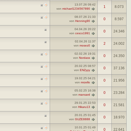
13.07.26
09:42
1
8.073
von
michael1234567890
08.07.26
21:33
0
8.597
von
Henning90
04.04.26
20:22
0
24.346
von
cesco1991
02.04.26
11:37
2
24.002
von
mosez0
02.02.26
19:31
0
24.350
von
Nordass
20.02.25
08:57
0
37.136
von
ENZyyy
19.02.25
04:21
0
21.956
von
mrzello
05.02.25
16:38
0
23.284
von
mansard
29.01.25
22:53
0
21.581
von
Hikaru13
20.01.25
01:45
0
18.970
von
GUZE8888
10.01.25
01:49
0
22.641