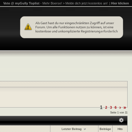
Vote @ myGully Toplist
- Mehr Boerse! > Melde dich jetzt kostenlos an! |
Hier klicken
1
›
»
2
3
6
Seite 1 von 11
Letzter Beitrag
Beiträge
Hits