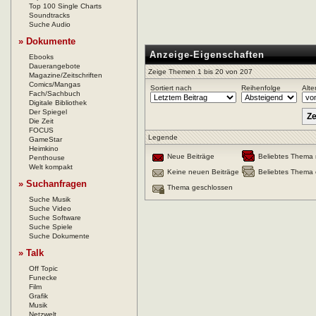
Top 100 Single Charts
Soundtracks
Suche Audio
» Dokumente
Anzeige-Eigenschaften
Ebooks
Dauerangebote
Zeige Themen 1 bis 20 von 207
Magazine/Zeitschriften
Comics/Mangas
Sortiert nach
Reihenfolge
Alte
Fach/Sachbuch
Digitale Bibliothek
Der Spiegel
Die Zeit
FOCUS
Legende
GameStar
Heimkino
Neue Beiträge
Beliebtes Thema 
Penthouse
Welt kompakt
Keine neuen Beiträge
Beliebtes Thema 
» Suchanfragen
Thema geschlossen
Suche Musik
Suche Video
Suche Software
Suche Spiele
Suche Dokumente
» Talk
Off Topic
Funecke
Film
Grafik
Musik
Netzwelt