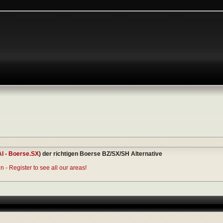
AI
-
Boerse.SX
) der richtigen Boerse BZ/SX/SH Alternative
 - Register to see all our areas!