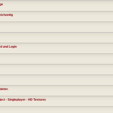
ge
ichzeitig
d und Login
ieter.
ject - Singleplayer - HD Textures