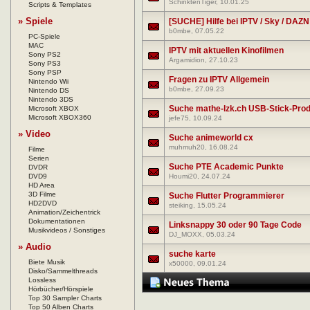
SchinktenTiger
, 10.01.25
Scripts & Templates
» Spiele
[SUCHE] Hilfe bei IPTV / Sky / DAZN
b0mbe
, 07.05.22
PC-Spiele
MAC
IPTV mit aktuellen Kinofilmen
Sony PS2
Argamidion
, 27.10.23
Sony PS3
Sony PSP
Fragen zu IPTV Allgemein
Nintendo Wii
b0mbe
, 27.09.23
Nintendo DS
Nintendo 3DS
Suche mathe-lzk.ch USB-Stick-Pro
Microsoft XBOX
Microsoft XBOX360
jefe75
, 10.09.24
» Video
Suche animeworld cx
muhmuh20
, 16.08.24
Filme
Serien
Suche PTE Academic Punkte
DVDR
DVD9
Houmi20
, 24.07.24
HD Area
3D Filme
Suche Flutter Programmierer
HD2DVD
steiking
, 15.05.24
Animation/Zeichentrick
Dokumentationen
Linksnappy 30 oder 90 Tage Code
Musikvideos / Sonstiges
DJ_MOXX
, 05.03.24
» Audio
suche karte
Biete Musik
x50000
, 09.01.24
Disko/Sammelthreads
Lossless
Hörbücher/Hörspiele
Top 30 Sampler Charts
Top 50 Alben Charts