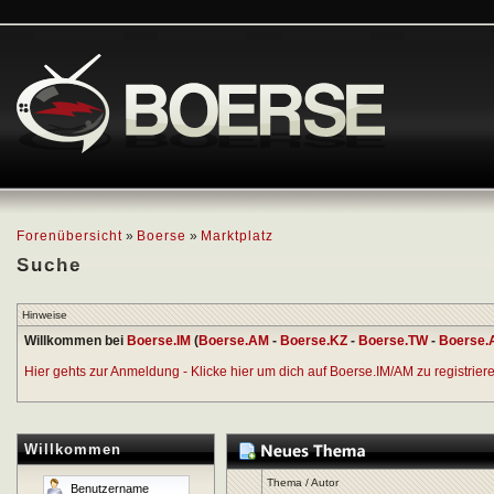
Forenübersicht
»
Boerse
»
Marktplatz
Suche
Hinweise
Willkommen bei
Boerse.IM
(
Boerse.AM
-
Boerse.KZ
-
Boerse.TW
-
Boerse.
Hier gehts zur Anmeldung - Klicke hier um dich auf Boerse.IM/AM zu registrieren
Willkommen
Thema
/
Autor