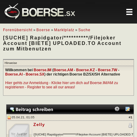
.SX
Forenübersicht
»
Boerse
»
Marktplatz
»
Suche
[SUCHE] Rapidgator/**********/Filejoker
Account [BIETE] UPLOADED.TO Account
zum Mitbenutzen
Hinweise
Willkommen bei
Boerse.IM
(
Boerse.AM
-
Boerse.KZ
-
Boerse.TW
-
Boerse.AI
-
Boerse.SX
) der richtigen Boerse BZ/SX/SH Alternative
Hier gehts zur Anmeldung - Klicke hier um dich auf Boerse.IM/AM zu
registrieren - Register to see all our areas!
05.04.21, 01:05
#
1
Zelly
[SUCHE] Rapidgator/**********/Filejoker Account [BIETE] UPLOADED.T