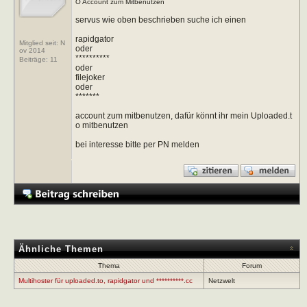
O Account zum Mitbenutzen
servus wie oben beschrieben suche ich einen
rapidgator
Mitglied seit: N
oder
ov 2014
**********
Beiträge:
11
oder
filejoker
oder
*******
account zum mitbenutzen, dafür könnt ihr mein Uploaded.t
o mitbenutzen
bei interesse bitte per PN melden
Ähnliche Themen
Thema
Forum
Multihoster für uploaded.to, rapidgator und **********.cc
Netzwelt