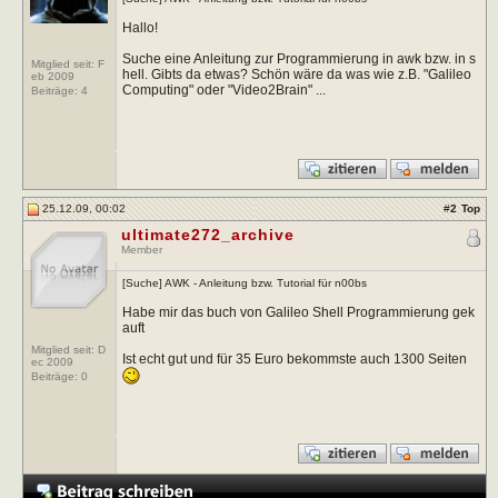
Hallo!
Suche eine Anleitung zur Programmierung in awk bzw. in s
Mitglied seit: F
hell. Gibts da etwas? Schön wäre da was wie z.B. "Galileo
eb 2009
Computing" oder "Video2Brain" ...
Beiträge:
4
25.12.09, 00:02
#
2
Top
ultimate272_archive
Member
[Suche] AWK - Anleitung bzw. Tutorial für n00bs
Habe mir das buch von Galileo Shell Programmierung gek
auft
Mitglied seit: D
Ist echt gut und für 35 Euro bekommste auch 1300 Seiten
ec 2009
Beiträge:
0