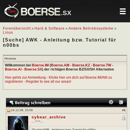
.SX
Forenübersicht
»
Hard & Software
»
Andere Betriebssysteme
»
Linux
[Suche] AWK - Anleitung bzw. Tutorial für
n00bs
Hinweise
Willkommen bei
Boerse.IM
(
Boerse.AM
-
Boerse.KZ
-
Boerse.TW
-
Boerse.AI
-
Boerse.SX
) der richtigen Boerse BZ/SX/SH Alternative
Hier gehts zur Anmeldung - Klicke hier um dich auf Boerse.IM/AM zu
registrieren - Register to see all our areas!
24.12.09, 23:59
#
1
cybear_archive
__root__
[Suche] AWK - Anleitung bzw. Tutorial für n00bs