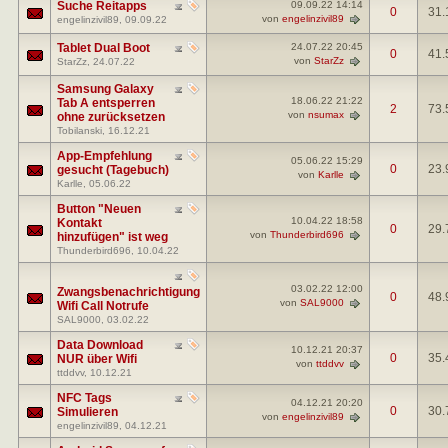
Suche Reitapps
09.09.22
14:14
0
31.
von
engelinzivil89
engelinzivil89
, 09.09.22
Tablet Dual Boot
24.07.22
20:45
0
41.
von
StarZz
StarZz
, 24.07.22
Samsung Galaxy
18.06.22
21:22
Tab A entsperren
2
73.
von
nsumax
ohne zurücksetzen
Tobilanski
, 16.12.21
App-Empfehlung
05.06.22
15:29
0
23.
gesucht (Tagebuch)
von
Karlle
Karlle
, 05.06.22
Button "Neuen
10.04.22
18:58
Kontakt
0
29.
von
Thunderbird696
hinzufügen" ist weg
Thunderbird696
, 10.04.22
03.02.22
12:00
Zwangsbenachrichtigung
0
48.
von
SAL9000
Wifi Call Notrufe
SAL9000
, 03.02.22
Data Download
10.12.21
20:37
0
35.
NUR über Wifi
von
ttddvv
ttddvv
, 10.12.21
NFC Tags
04.12.21
20:20
0
30.
Simulieren
von
engelinzivil89
engelinzivil89
, 04.12.21