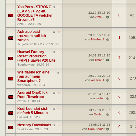
You Porn - STRONG
LEAP S3+ V2 4K
22.12.25
18:10
0
42.
GOOGLE TV welcher
von
Anti82
Browser?!
Anti82
, 22.12.25
Apk app paid
29.06.25
14:28
trotzdem soll ich
1
159
von
Manfred9
zahlen
Tanja07061982112
, 07.05.25
Huawei Factory
24.01.25
17:25
Reset Protection
7
214
von
cmann
(FRP) Huawei P20 Lite
Southstylers
, 10.07.19
Wie flashe ich eine
29.10.24
23:03
rom auf mein
0
27.
von
wiesen34
Smartphone?
wiesen34
, 29.10.24
Android OneClick
31.05.24
19:47
0
32.
Root, Towelroot
von
crobin
crobin
, 12.09.14
Kodi beendet sich
13.12.23
23:07
0
263
einfach 5 Minuten
von
DaHard
DaHard
, 13.12.23
Nextory Downloads
28.08.23
11:23
0
31.
von
SoulStealer
SoulStealer
, 28.08.23