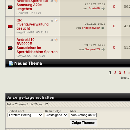
Android Sperre auf
22.11.21
22:09
Samsung A20e
0
56.
von
Sonie69
umgehen
Sonie69
, 22.11.21
QR
05.11.21
14:22
Inventarverwaltung
0
42.
von
engelinzivil89
gesucht
engelinzivil89
, 05.11.21
Android 10
BV9900E
23.09.21
14:27
0
51.
Statusleiste im
von
Graywolf23
Sperrbildschirm Sperren
Graywolf23
, 23.09.21
1
›
2
3
6
Seite 1
Anzeige-Eigenschaften
Zeige Themen 1 bis 20 von 174
Sortiert nach
Reihenfolge
Alter