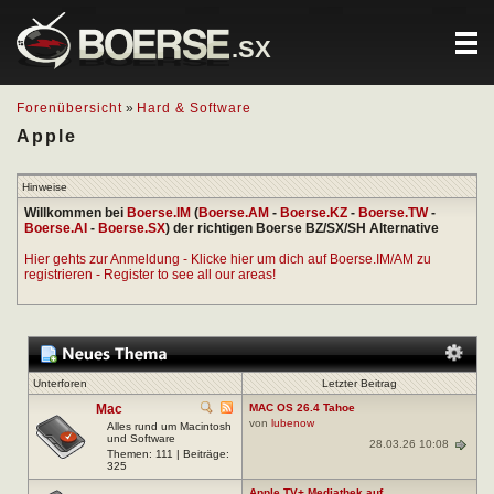
.SX
Forenübersicht
»
Hard & Software
Apple
Hinweise
Willkommen bei
Boerse.IM
(
Boerse.AM
-
Boerse.KZ
-
Boerse.TW
-
Boerse.AI
-
Boerse.SX
) der richtigen Boerse BZ/SX/SH Alternative
Hier gehts zur Anmeldung - Klicke hier um dich auf Boerse.IM/AM zu
registrieren - Register to see all our areas!
Unterforen
Letzter Beitrag
Mac
MAC OS 26.4 Tahoe
von
lubenow
Alles rund um Macintosh
und Software
28.03.26 10:08
Themen: 111 | Beiträge:
325
Apple TV+ Mediathek auf...