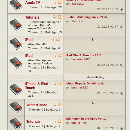
Apple TV
von
JU5T1C3
Themen: 8 | Beiträge: 22
20.12.24 17:53
Tutorials
Suche : Anleitung um VPN zu...
von
Trancery
Tutorials rund um Apples
iPhone, iPad, iPod,
22.12.23 02:27
Apple TV und Mac
Themen: 6 | Beiträge: 15
iPod
Nie
Alles über iPod
Themen: 0 | Beiträge: 0
iPad
iPad Mini 6. Gen ios 18.2...
von
Lemming1980
Alles über Apples
neuestes Produkt
24.12.24 20:29
Themen: 18 | Beiträge:
46
Letzter Beitrag
iPhone & iPod
Icloud Bypass Doulci ist da...
Touch
von
beschier123
Themen: 94 | Beiträge:
28.02.25 23:56
233
Nie
WinterBoard
Themen: 0 | Beiträge: 0
Wie kommen die Apps von...
Tutorials
von
truong_me
Themen: 1 | Beiträge: 2
09.01.15 22:01