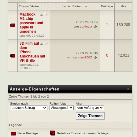
Letzter Beitrag
Thema
/
Autor
Beiträge
Hits
Macbook
M1 chip
26.01.26
09:14
passwort und
1
180.205
von
portinatx
apple id
umgehen
jandi09
, 22.03.22
3D Film auf
dem
IPhone
22.09.22
18:35
0
42.021
anschauen mit
von
cartman2002
VR Brille
cartman2002
,
22.09.22
Anzeige-Eigenschaften
Zeige Themen 1 bis 2 von 2
Sortiert nach
Reihenfolge
Alter
Legende
Neue Beiträge
Beliebtes Thema mit neuen Beiträgen