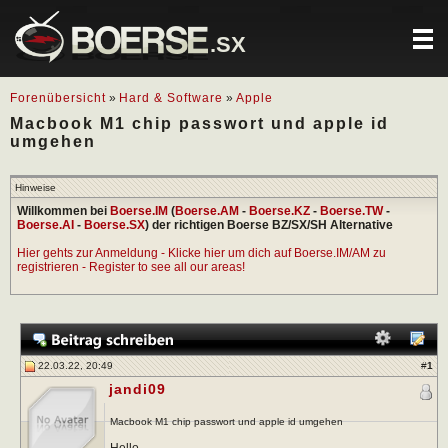
.SX
Forenübersicht
»
Hard & Software
»
Apple
Macbook M1 chip passwort und apple id
umgehen
Hinweise
Willkommen bei
Boerse.IM
(
Boerse.AM
-
Boerse.KZ
-
Boerse.TW
-
Boerse.AI
-
Boerse.SX
) der richtigen Boerse BZ/SX/SH Alternative
Hier gehts zur Anmeldung - Klicke hier um dich auf Boerse.IM/AM zu
registrieren - Register to see all our areas!
22.03.22, 20:49
#
1
jandi09
Macbook M1 chip passwort und apple id umgehen
Hello,