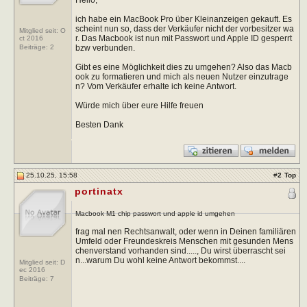
ich habe ein MacBook Pro über Kleinanzeigen gekauft. Es
scheint nun so, dass der Verkäufer nicht der vorbesitzer wa
Mitglied seit: O
r. Das Macbook ist nun mit Passwort und Apple ID gesperrt
ct 2016
bzw verbunden.
Beiträge:
2
Gibt es eine Möglichkeit dies zu umgehen? Also das Macb
ook zu formatieren und mich als neuen Nutzer einzutrage
n? Vom Verkäufer erhalte ich keine Antwort.
Würde mich über eure Hilfe freuen
Besten Dank
25.10.25, 15:58
#
2
Top
portinatx
Macbook M1 chip passwort und apple id umgehen
frag mal nen Rechtsanwalt, oder wenn in Deinen familiären
Umfeld oder Freundeskreis Menschen mit gesunden Mens
chenverstand vorhanden sind....., Du wirst überrascht sei
n...warum Du wohl keine Antwort bekommst....
Mitglied seit: D
ec 2016
Beiträge:
7