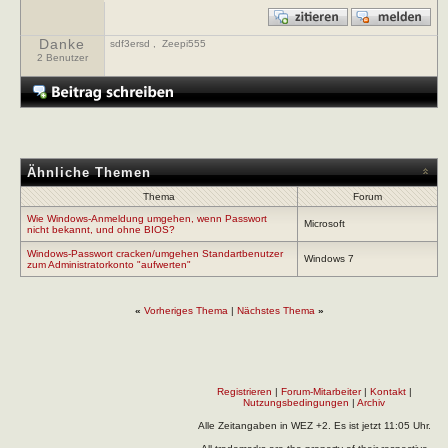
Danke
sdf3ersd
,
Zeepi555
2 Benutzer
Ähnliche Themen
Thema
Forum
Wie Windows-Anmeldung umgehen, wenn Passwort
Microsoft
nicht bekannt, und ohne BIOS?
Windows-Passwort cracken/umgehen Standartbenutzer
Windows 7
zum Administratorkonto "aufwerten"
«
Vorheriges Thema
|
Nächstes Thema
»
Registrieren
|
Forum-Mitarbeiter
|
Kontakt
|
Nutzungsbedingungen
|
Archiv
Alle Zeitangaben in WEZ +2. Es ist jetzt
11:05
Uhr.