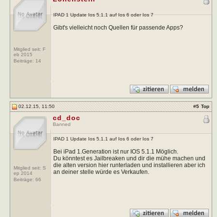
IPAD 1 Update Ios 5.1.1 auf Ios 6 oder Ios 7
Gibt's vielleicht noch Quellen für passende Apps?
Mitglied seit: F
eb 2015
Beiträge:
14
02.12.15, 11:50
#
5
Top
cd_doc
Banned
IPAD 1 Update Ios 5.1.1 auf Ios 6 oder Ios 7
Bei iPad 1.Generation ist nur IOS 5.1.1 Möglich.
Du könntest es Jailbreaken und dir die mühe machen und
die alten version hier runterladen und installieren aber ich
Mitglied seit: S
an deiner stelle würde es Verkaufen.
ep 2014
Beiträge:
66