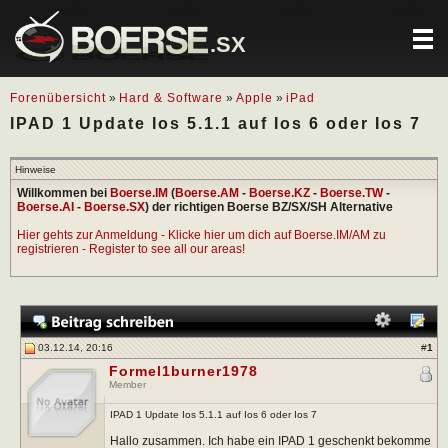
.SX
Forenübersicht
»
Hard & Software
»
Apple
»
iPad
IPAD 1 Update Ios 5.1.1 auf Ios 6 oder Ios 7
Hinweise
Willkommen bei
Boerse.IM
(
Boerse.AM
-
Boerse.KZ
-
Boerse.TW
-
Boerse.AI
-
Boerse.SX
) der richtigen Boerse BZ/SX/SH Alternative
Hier gehts zur Anmeldung - Klicke hier um dich auf Boerse.IM/AM zu
registrieren - Register to see all our areas!
03.12.14, 20:16
#
1
Formel1burner1978
Member
IPAD 1 Update Ios 5.1.1 auf Ios 6 oder Ios 7
Hallo zusammen. Ich habe ein IPAD 1 geschenkt bekomme