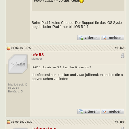
Vielen Dank im Voraus. Gruß
Beim iPad 1 keine Chance. Der Support für das IOS Syste
m geht beim iPad 1 nur bis IOS 5.1.1
01.04.15, 20:59
#
3
Top
ufo58
Member
IPAD 1 Update Ios 5.1.1 auf Ios 6 oder Ios 7
du könntest nur eins tun und zwar jailbreaken und so die a
pp versuchen zu finden.
Mitglied seit: D
ec 2014
Beiträge:
5
06.09.15, 08:39
#
4
Top
Lohenstein