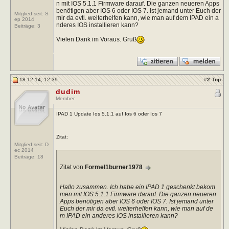
n mit IOS 5.1.1 Firmware darauf. Die ganzen neueren Apps
benötigen aber IOS 6 oder IOS 7. Ist jemand unter Euch der
Mitglied seit: S
mir da evtl. weiterhelfen kann, wie man auf dem IPAD ein a
ep 2014
nderes IOS installieren kann?
Beiträge:
3
Vielen Dank im Voraus. Gruß
18.12.14, 12:39
#
2
Top
dudim
Member
IPAD 1 Update Ios 5.1.1 auf Ios 6 oder Ios 7
Zitat:
Mitglied seit: D
ec 2014
Beiträge:
18
Zitat von
Formel1burner1978
Hallo zusammen. Ich habe ein IPAD 1 geschenkt bekom
men mit IOS 5.1.1 Firmware darauf. Die ganzen neueren
Apps benötigen aber IOS 6 oder IOS 7. Ist jemand unter
Euch der mir da evtl. weiterhelfen kann, wie man auf de
m IPAD ein anderes IOS installieren kann?