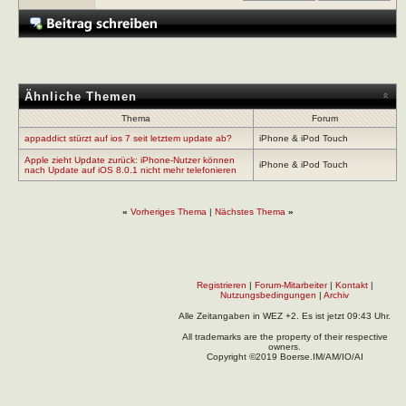
Ähnliche Themen
Thema
Forum
appaddict stürzt auf ios 7 seit letztem update ab?
iPhone & iPod Touch
Apple zieht Update zurück: iPhone-Nutzer können
iPhone & iPod Touch
nach Update auf iOS 8.0.1 nicht mehr telefonieren
«
Vorheriges Thema
|
Nächstes Thema
»
Registrieren
|
Forum-Mitarbeiter
|
Kontakt
|
Nutzungsbedingungen
|
Archiv
Alle Zeitangaben in WEZ +2. Es ist jetzt
09:43
Uhr.
All trademarks are the property of their respective
owners.
Copyright ©2019 Boerse.IM/AM/IO/AI