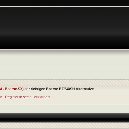
AI
-
Boerse.SX
) der richtigen Boerse BZ/SX/SH Alternative
 - Register to see all our areas!