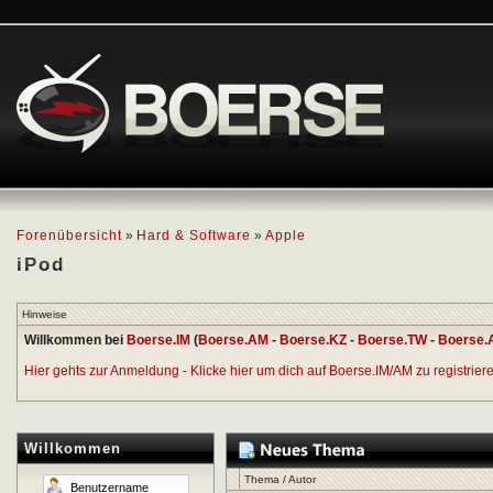
Forenübersicht
»
Hard & Software
»
Apple
iPod
Hinweise
Willkommen bei
Boerse.IM
(
Boerse.AM
-
Boerse.KZ
-
Boerse.TW
-
Boerse.
Hier gehts zur Anmeldung - Klicke hier um dich auf Boerse.IM/AM zu registrieren
Willkommen
Thema
/
Autor