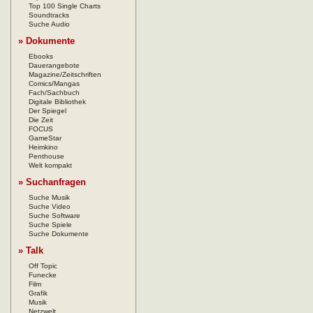
Top 100 Single Charts
Soundtracks
Suche Audio
» Dokumente
Ebooks
Dauerangebote
Magazine/Zeitschriften
Comics/Mangas
Fach/Sachbuch
Digitale Bibliothek
Der Spiegel
Die Zeit
FOCUS
GameStar
Heimkino
Penthouse
Welt kompakt
» Suchanfragen
Suche Musik
Suche Video
Suche Software
Suche Spiele
Suche Dokumente
» Talk
Off Topic
Funecke
Film
Grafik
Musik
Netzwelt