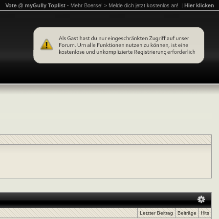
Vote @ myGully Toplist
- Mehr Boerse! > Melde dich jetzt kostenlos an! |
Hier klicken
Letzter Beitrag
Beiträge
Hits