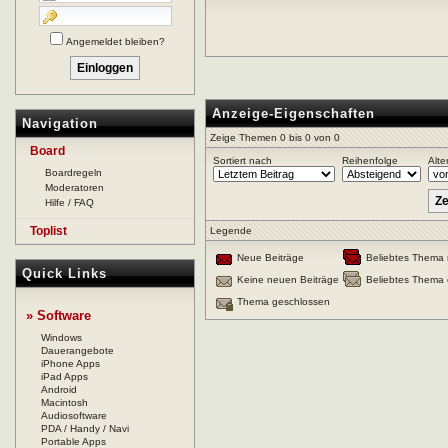
Angemeldet bleiben?
Anzeige-Eigenschaften
Navigation
Zeige Themen 0 bis 0 von 0
Board
Sortiert nach
Reihenfolge
Alte
Boardregeln
Moderatoren
Hilfe / FAQ
Toplist
Legende
Neue Beiträge
Beliebtes Thema 
Quick Links
Keine neuen Beiträge
Beliebtes Thema 
Thema geschlossen
» Software
Windows
Dauerangebote
iPhone Apps
iPad Apps
Android
Macintosh
Audiosoftware
PDA / Handy / Navi
Portable Apps