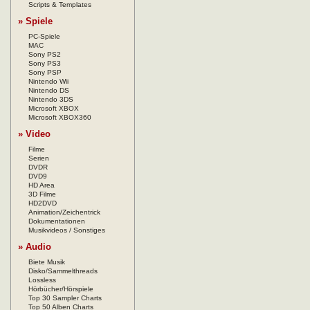
Scripts & Templates
» Spiele
PC-Spiele
MAC
Sony PS2
Sony PS3
Sony PSP
Nintendo Wii
Nintendo DS
Nintendo 3DS
Microsoft XBOX
Microsoft XBOX360
» Video
Filme
Serien
DVDR
DVD9
HD Area
3D Filme
HD2DVD
Animation/Zeichentrick
Dokumentationen
Musikvideos / Sonstiges
» Audio
Biete Musik
Disko/Sammelthreads
Lossless
Hörbücher/Hörspiele
Top 30 Sampler Charts
Top 50 Alben Charts