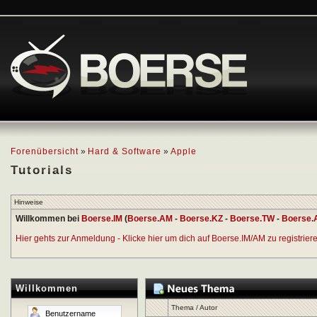
Forenübersicht
»
Hard & Software
»
Apple
Tutorials
Hinweise
Willkommen bei
Boerse.IM
(
Boerse.AM
-
Boerse.KZ
-
Boerse.TW
-
Boerse.
Hier gehts zur Anmeldung - Klicke hier um dich auf Boerse.IM/AM zu registrieren
Willkommen
Thema
/
Autor