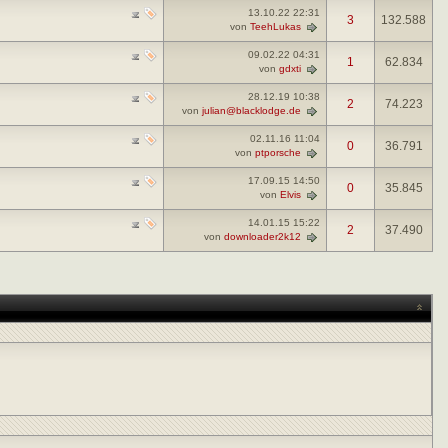
13.10.22
22:31
3
132.588
von
TeehLukas
09.02.22
04:31
1
62.834
von
gdxti
28.12.19
10:38
2
74.223
von
julian@blacklodge.de
02.11.16
11:04
0
36.791
von
ptporsche
17.09.15
14:50
0
35.845
von
Elvis
14.01.15
15:22
2
37.490
von
downloader2k12