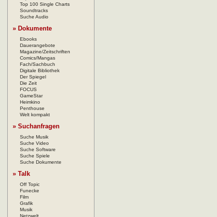
Top 100 Single Charts
Soundtracks
Suche Audio
» Dokumente
Ebooks
Dauerangebote
Magazine/Zeitschriften
Comics/Mangas
Fach/Sachbuch
Digitale Bibliothek
Der Spiegel
Die Zeit
FOCUS
GameStar
Heimkino
Penthouse
Welt kompakt
» Suchanfragen
Suche Musik
Suche Video
Suche Software
Suche Spiele
Suche Dokumente
» Talk
Off Topic
Funecke
Film
Grafik
Musik
Netzwelt