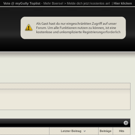
Vote @ myGully Toplist
- Mehr Boerse! > Melde dich jetzt kostenlos an! |
Hier klicken
Letzter Beitrag
Beiträge
Hits