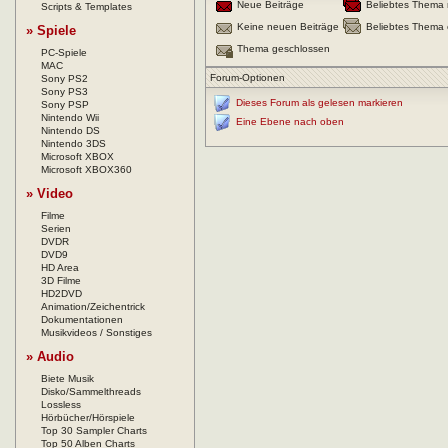
Neue Beiträge
Beliebtes Thema 
Scripts & Templates
Keine neuen Beiträge
Beliebtes Thema 
» Spiele
Thema geschlossen
PC-Spiele
MAC
Forum-Optionen
Sony PS2
Sony PS3
Dieses Forum als gelesen markieren
Sony PSP
Nintendo Wii
Eine Ebene nach oben
Nintendo DS
Nintendo 3DS
Microsoft XBOX
Microsoft XBOX360
» Video
Filme
Serien
DVDR
DVD9
HD Area
3D Filme
HD2DVD
Animation/Zeichentrick
Dokumentationen
Musikvideos / Sonstiges
» Audio
Biete Musik
Disko/Sammelthreads
Lossless
Hörbücher/Hörspiele
Top 30 Sampler Charts
Top 50 Alben Charts