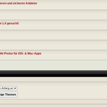
ieren und sicheren Anbieter
n 1.4 gesucht!
öht Preise für iOS- & Mac-Apps
r