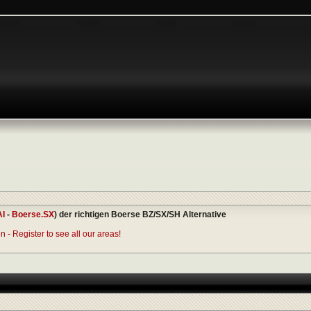
AI
-
Boerse.SX
) der richtigen Boerse BZ/SX/SH Alternative
 - Register to see all our areas!