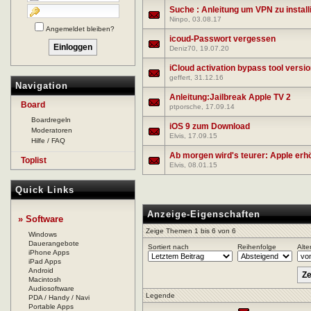
Suche : Anleitung um VPN zu install
Ninpo
, 03.08.17
Angemeldet bleiben?
icoud-Passwort vergessen
Deniz70
, 19.07.20
iCloud activation bypass tool versio
geffert
, 31.12.16
Navigation
Anleitung:Jailbreak Apple TV 2
Board
ptporsche
, 17.09.14
Boardregeln
iOS 9 zum Download
Moderatoren
Elvis
, 17.09.15
Hilfe / FAQ
Ab morgen wird's teurer: Apple erh
Toplist
Elvis
, 08.01.15
Quick Links
Anzeige-Eigenschaften
» Software
Zeige Themen 1 bis 6 von 6
Windows
Dauerangebote
Sortiert nach
Reihenfolge
Alte
iPhone Apps
iPad Apps
Android
Macintosh
Audiosoftware
Legende
PDA / Handy / Navi
Portable Apps