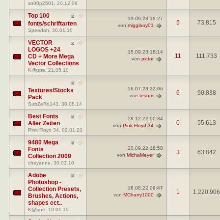
sn00p2501
, 20.12.09
Top 100
19.09.23
18:27
5
73.815
fonts/schriftarten
von
miggiboy01
Speedah
, 30.01.10
VECTOR
LOGOS +24
15.09.23
18:14
11
111.733
CD + More Mega
von
pictor
Vector Collections
K@ppe
, 21.05.10
16.07.23
22:06
Textures/Stocks
6
90.838
von
testrrrr
Pack
SubZeRo143
, 30.08.14
Best Fonts
28.12.22
00:34
0
55.613
Aller Zeiten
von
Pink Floyd 34
Pink Floyd 34
, 02.01.20
9480 Mega
20.09.22
18:58
Fonts
3
63.842
von
MichaMeyer
Collection 2009
cheyanne
, 30.03.10
Adobe
Photoshop -
16.08.22
09:47
Collection Presets,
1
1.220.906
von
MCharry1000
Brushes, Actions,
shapes ect..
K@ppe
, 19.01.10