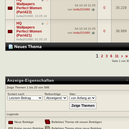
Wallpapers
04.10.19
21:05
0
35.228
Perfect Women
von
bella201680
(Part423)
bella201680
, 10.05.18
HQ
Wallpapers
04.10.19
21:05
0
36.989
Perfect Women
von
bella201680
(Part421)
bella201680
, 01.05.18
1
›
»
2
3
6
11
Seite 1 von 3
Anzeige-Eigenschaften
Zeige Themen 1 bis 20 von 598
Sortiert nach
Reihenfolge
Alter
Legende
Neue Beiträge
Beliebtes Thema mit neuen Beiträgen
Keine neuen Beiträge
Beliebtes Thema ohne neue Beiträge