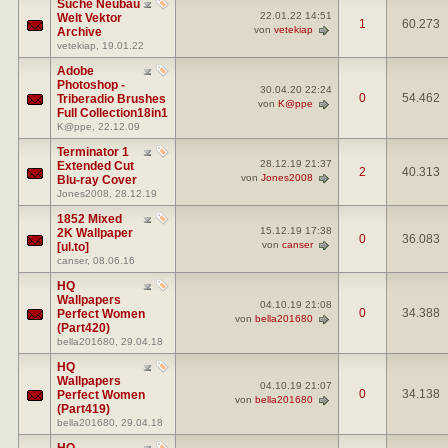
Suche Neubau
22.01.22
14:51
Welt Vektor
1
60.273
von
vetekiap
Archive
vetekiap
, 19.01.22
Adobe
Photoshop -
30.04.20
22:24
0
54.462
Triberadio Brushes
von
K@ppe
Full Collection18in1
K@ppe
, 22.12.09
Terminator 1
28.12.19
21:37
Extended Cut
2
40.313
von
Jones2008
Blu-ray Cover
Jones2008
, 28.12.19
1852 Mixed
15.12.19
17:38
2K Wallpaper
0
36.083
von
canser
[ul.to]
canser
, 08.06.16
HQ
Wallpapers
04.10.19
21:08
0
34.388
Perfect Women
von
bella201680
(Part420)
bella201680
, 29.04.18
HQ
Wallpapers
04.10.19
21:07
0
34.138
Perfect Women
von
bella201680
(Part419)
bella201680
, 29.04.18
HQ