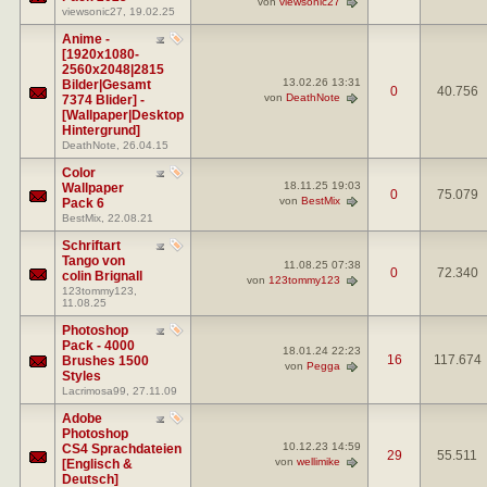
von
viewsonic27
viewsonic27
, 19.02.25
Anime -
[1920x1080-
2560x2048|2815
13.02.26
13:31
Bilder|Gesamt
0
40.756
von
DeathNote
7374 Blider] -
[Wallpaper|Desktop
Hintergrund]
DeathNote
, 26.04.15
Color
18.11.25
19:03
Wallpaper
0
75.079
von
BestMix
Pack 6
BestMix
, 22.08.21
Schriftart
Tango von
11.08.25
07:38
0
72.340
colin Brignall
von
123tommy123
123tommy123
,
11.08.25
Photoshop
Pack - 4000
18.01.24
22:23
16
117.674
Brushes 1500
von
Pegga
Styles
Lacrimosa99
, 27.11.09
Adobe
Photoshop
10.12.23
14:59
CS4 Sprachdateien
29
55.511
von
wellimike
[Englisch &
Deutsch]