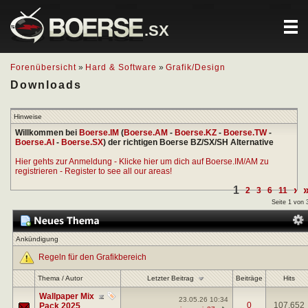
.SX
Forenübersicht
»
Hard & Software
»
Grafik/Design
Downloads
Hinweise
Willkommen bei
Boerse.IM
(
Boerse.AM
-
Boerse.KZ
-
Boerse.TW
-
Boerse.AI
-
Boerse.SX
) der richtigen Boerse BZ/SX/SH Alternative
Hier gehts zur Anmeldung - Klicke hier um dich auf Boerse.IM/AM zu
registrieren - Register to see all our areas!
1
›
2
3
6
11
Seite 1 von 
Ankündigung
Regeln für den Grafikbereich
Letzter Beitrag
Thema
/
Autor
Beiträge
Hits
Wallpaper Mix
23.05.26
10:34
0
107.652
Pack 2025