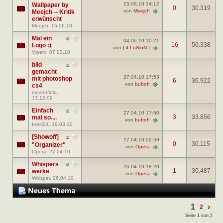
15.06.10
14:12
Wallpaper by
0
30.319
von
Meejch
Meejch -- Kritik
erwünscht
Meejch
, 15.06.10
Mal ein
04.06.10
10:21
16
50.338
Logo :)
von
[ iLLuSioN ]
Viperx
, 07.03.10
bild
gemacht
27.04.10
17:53
mit photoshop
6
36.922
von
buboh
cs4
masterflolo
,
13.12.09
Einfach
27.04.10
17:50
3
33.856
mal so....
von
buboh
breiti24
, 19.03.10
[Showoff]
27.04.10
02:59
0
30.115
"Organizer"
von
Opera
Opera
, 27.04.10
Whispers
26.04.10
18:20
1
30.487
werke
von
Opera
Whisper
, 26.04.10
1
›
2
Seite 1 von 2