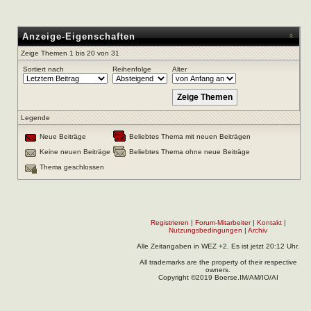
Anzeige-Eigenschaften
Zeige Themen 1 bis 20 von 31
Sortiert nach
Reihenfolge
Alter
Legende
Neue Beiträge
Beliebtes Thema mit neuen Beiträgen
Keine neuen Beiträge
Beliebtes Thema ohne neue Beiträge
Thema geschlossen
Registrieren
|
Forum-Mitarbeiter
|
Kontakt
|
Nutzungsbedingungen
|
Archiv
Alle Zeitangaben in WEZ +2. Es ist jetzt
20:12
Uhr.
All trademarks are the property of their respective
owners.
Copyright ©2019 Boerse.IM/AM/IO/AI