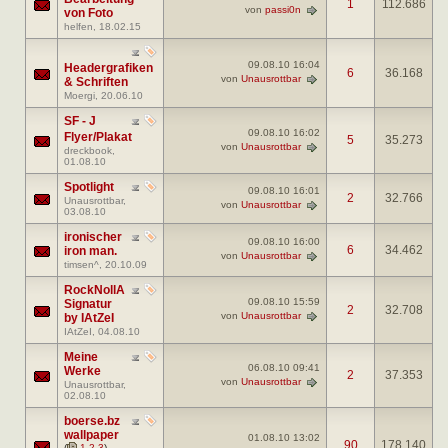
1
112.686
von
passi0n
von Foto
helfen
, 18.02.15
09.08.10
16:04
Headergrafiken
6
36.168
von
Unausrottbar
& Schriften
Moergi
, 20.06.10
SF - J
09.08.10
16:02
Flyer/Plakat
5
35.273
von
Unausrottbar
dreckbook
,
01.08.10
Spotlight
09.08.10
16:01
2
32.766
Unausrottbar
,
von
Unausrottbar
03.08.10
ironischer
09.08.10
16:00
6
34.462
iron man.
von
Unausrottbar
timsen^
, 20.10.09
RockNollA
09.08.10
15:59
Signatur
2
32.708
von
Unausrottbar
by IAtZeI
IAtZeI
, 04.08.10
Meine
06.08.10
09:41
Werke
2
37.353
von
Unausrottbar
Unausrottbar
,
02.08.10
boerse.bz
wallpaper
01.08.10
13:02
90
178.140
(
1
2
3
)