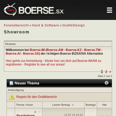
.SX
Forenübersicht
»
Hard & Software
»
Grafik/Design
Showroom
Hinweise
Willkommen bei
Boerse.IM
(
Boerse.AM
-
Boerse.KZ
-
Boerse.TW
-
Boerse.AI
-
Boerse.SX
) der richtigen Boerse BZ/SX/SH Alternative
Hier gehts zur Anmeldung - Klicke hier um dich auf Boerse.IM/AM zu
registrieren - Register to see all our areas!
1
›
2
Seite 1 von 2
Ankündigung
Regeln für den Grafikbereich
Letzter Beitrag
Thema
/
Autor
Beiträge
Hits
12.07.15
23:23
Bearbeitung