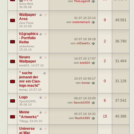
von
TheLegen9
Sony-Red
,
30.06.09
Wallpaper
31.07.10
22:14
Area
9
49.561
von
extremehack
Zero Frost
,
24.10.09
h1graphics
- Portfolio
22.07.10
18:18
2
36.790
Reihe
von
xXDarkXx
ueberboss
,
15.04.10
Neues
14.07.10
17:07
2
31.464
Wallpaper
von
breiti24
breiti24
, 14.07.10
" suche
jemand der
10.07.10
00:17
0
31.126
mir ein Clan-
von
komar
logo macht"
komar
, 10.07.10
Logo
09.07.10
23:05
6
37.542
Spocki1000
,
von
Spocki1000
30.06.10
Meine
05.07.10
10:32
15
40.386
"Artworks"
von
Raz0r1990
Trilogy
, 23.03.10
Universe
at War