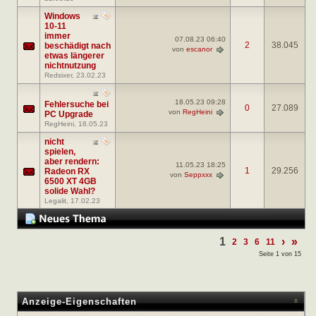
Windows
10-11
immer
07.08.23
06:40
2
38.045
beschädigt nach
von
escanor
etwas längerer
nichtnutzung
Redsixer
, 23.02.23
18.05.23
09:28
Fehlersuche bei
0
27.089
von
RegHeini
PC Upgrade
RegHeini
, 18.05.23
nicht
spielen,
aber rendern:
11.05.23
18:25
1
29.256
Radeon RX
von
Seppxxx
6500 XT 4GB
solide Wahl?
Legalit
, 17.02.23
1
›
»
2
3
6
11
Seite 1 von 15
Anzeige-Eigenschaften