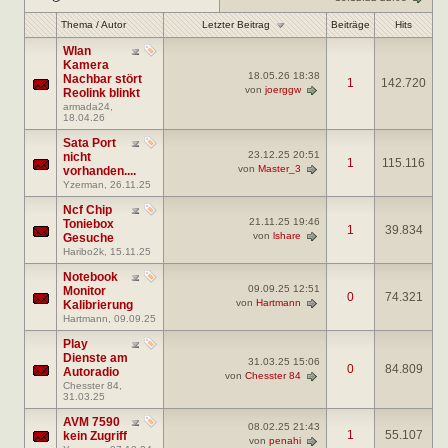
Letzter Beitrag
Thema
/
Autor
Beiträge
Hits
Wlan
Kamera
18.05.26
18:38
Nachbar stört
1
142.720
von
joerggw
Reolink blinkt
armada24
,
18.04.26
Sata Port
23.12.25
20:51
nicht
1
115.116
von
Master_3
vorhanden....
Yzerman
, 26.11.25
Ncf Chip
21.11.25
19:46
Toniebox
1
39.834
von
lshare
Gesuche
Haribo2k
, 15.11.25
Notebook
09.09.25
12:51
Monitor
0
74.321
von
Hartmann
Kalibrierung
Hartmann
, 09.09.25
Play
Dienste am
31.03.25
15:06
0
84.809
Autoradio
von
Chesster 84
Chesster 84
,
31.03.25
AVM 7590
08.02.25
21:43
1
55.107
kein Zugriff
von
penahi