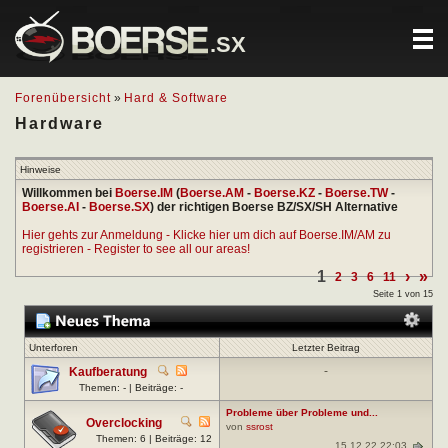
.SX
Forenübersicht
»
Hard & Software
Hardware
Hinweise
Willkommen bei
Boerse.IM
(
Boerse.AM
-
Boerse.KZ
-
Boerse.TW
-
Boerse.AI
-
Boerse.SX
) der richtigen Boerse BZ/SX/SH Alternative
Hier gehts zur Anmeldung - Klicke hier um dich auf Boerse.IM/AM zu
registrieren - Register to see all our areas!
1
›
»
2
3
6
11
Seite 1 von 15
Unterforen
Letzter Beitrag
-
Kaufberatung
Themen: - | Beiträge: -
Probleme über Probleme und...
Overclocking
von
ssrost
Themen: 6 | Beiträge: 12
15.12.22 22:03