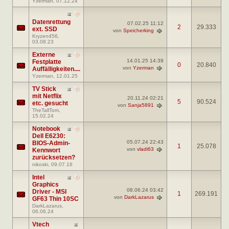
Yzerman
, 07.12.24
Datenrettung
07.02.25
11:12
2
29.333
ext. SSD
von
Speicherking
Kryzen456
,
03.08.23
Externe
14.01.25
14:39
Festplatte
0
20.840
von
Yzerman
Auffälligkeiten....
Yzerman
, 12.01.25
TV Stick
mit Netflix
20.11.24
02:21
5
90.524
etc. gesucht
von
Sanja5891
TheTallTom
,
15.02.24
Notebook
Dell E6230:
05.07.24
22:43
BIOS-Admin-
1
25.078
von
vladi63
Kennwort
zurücksetzen?
nikoski
, 09.07.16
Intel
Graphics
08.06.24
03:42
Driver - MSI
1
269.191
von
DarkLazarus
GF63 Thin 10SC
DarkLazarus
,
06.06.24
Vtech