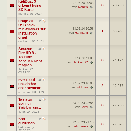
KidiBuzz 3
07.06.24
09:48
0
20.730
erkennt keine
von
Moni85
SD Karte
Moni85
, 07.06.24
Frage zu
USB Stick
23.01.24
16:58
mit Windows zur
1
33.431
von
Hartmann
Installation
drauf
ovahead
, 02.01.24
Amazon
Fire HD 8 -
Youtube
03.12.23
11:35
0
24.124
schauen nicht
von
Jacksen92
möglich
Jacksen92
,
03.12.23
nvme ssd
27.09.23
16:03
unsichtbar
2
42.573
von
minkbert
aber sichtbar
sanshine
, 08.04.22
Tastatur
24.09.23
22:56
spinnt in
0
22.255
von
Toifel
Spielen rum...
Toifel
, 24.09.23
Ssd
22.08.23
21:15
aufrüsten
0
27.593
von
bob.rooney
bob.rooney
,
22.08.23