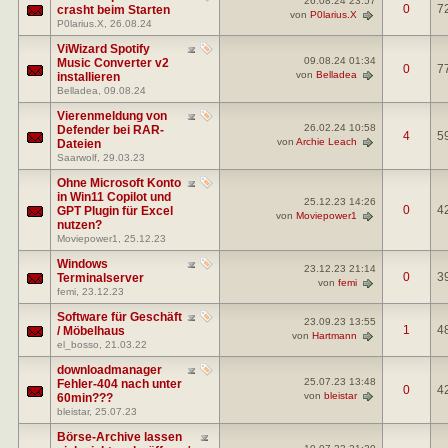
26.08.24
23:57
0
7
crasht beim Starten
von
P0larius.X
P0larius.X
, 26.08.24
ViWizard Spotify
09.08.24
01:34
Music Converter v2
0
7
von
Belladea
installieren
Belladea
, 09.08.24
Vierenmeldung von
26.02.24
10:58
Defender bei RAR-
4
5
von
Archie Leach
Dateien
Saarwolf
, 29.03.23
Ohne Microsoft Konto
in Win11 Copilot und
25.12.23
14:26
0
4
GPT Plugin für Excel
von
Moviepower1
nutzen?
Moviepower1
, 25.12.23
Windows
23.12.23
21:14
0
3
Terminalserver
von
femi
femi
, 23.12.23
Software für Geschäft
23.09.23
13:55
1
4
/ Möbelhaus
von
Hartmann
el_bosso
, 21.03.22
downloadmanager
25.07.23
13:48
Fehler-404 nach unter
0
4
von
bleistar
60min???
bleistar
, 25.07.23
Börse-Archive lassen