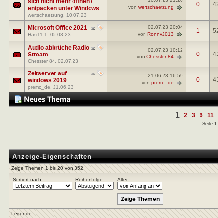
10.07.23
21:20
sich nicht mehr öffnen /
0
4
von
wertschaetzung
entpacken unter Windows
wertschaetzung
, 10.07.23
Microsoft Office 2021
02.07.23
20:04
1
5
von
Ronny2013
Hasi11.1
, 05.03.23
Audio abbrüche Radio
02.07.23
10:12
0
4
Stream
von
Chesster 84
Chesster 84
, 02.07.23
Zeitserver auf
21.06.23
16:59
0
4
windows 2019
von
premc_de
premc_de
, 21.06.23
1
2
3
6
11
Seite 1
Anzeige-Eigenschaften
Zeige Themen 1 bis 20 von 352
Sortiert nach
Reihenfolge
Alter
Legende