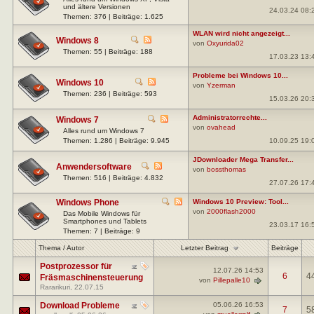
und ältere Versionen
24.03.24 08:
Themen: 376 | Beiträge: 1.625
WLAN wird nicht angezeigt...
Windows 8
von
Oxyurida02
Themen: 55 | Beiträge: 188
17.03.23 13:
Probleme bei Windows 10...
Windows 10
von
Yzerman
Themen: 236 | Beiträge: 593
15.03.26 20:
Administratorrechte...
Windows 7
von
ovahead
Alles rund um Windows 7
10.09.25 19:
Themen: 1.286 | Beiträge: 9.945
JDownloader Mega Transfer...
Anwendersoftware
von
bossthomas
Themen: 516 | Beiträge: 4.832
27.07.26 17:
Windows Phone
Windows 10 Preview: Tool...
von
2000flash2000
Das Mobile Windows für
Smartphones und Tablets
23.03.17 16:
Themen: 7 | Beiträge: 9
Letzter Beitrag
Thema
/
Autor
Beiträge
Postprozessor für
12.07.26
14:53
6
4
Fräsmaschinensteuerung
von
Pillepalle10
Rararikuri
, 22.07.15
Download Probleme
05.06.26
16:53
7
5
von
muellerralf