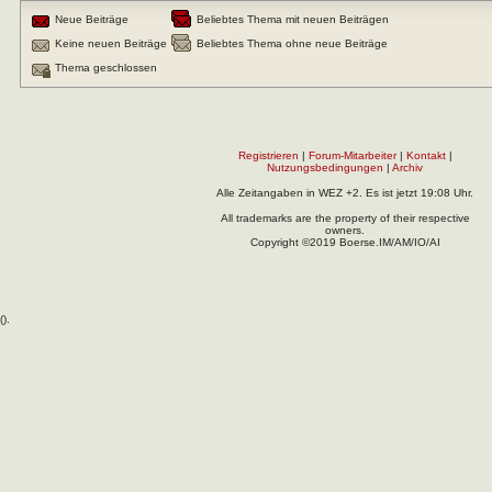
Neue Beiträge
Beliebtes Thema mit neuen Beiträgen
Keine neuen Beiträge
Beliebtes Thema ohne neue Beiträge
Thema geschlossen
Registrieren
|
Forum-Mitarbeiter
|
Kontakt
|
Nutzungsbedingungen
|
Archiv
Alle Zeitangaben in WEZ +2. Es ist jetzt
19:08
Uhr.
All trademarks are the property of their respective
owners.
Copyright ©2019 Boerse.IM/AM/IO/AI
(
).