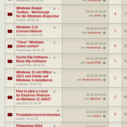
muellerralf
, 05.06.26
Windows Repair
09.03.26
16:33
Toolbox - Werkzeuge
4
7
von
j4mm
für die Windows-Reparatur
vladi63
, 26.06.16
Windows 3.11
08.03.26
21:03
1
1
Lizenzschlüssel
von
bytegetter
Hartmann
, 08.03.26
"Clear" Windows.
30.01.25
15:22
0
3
Zeiten vorbei?
von
Hostermast
Hostermast
, 30.01.25
Suche Rip Software -
04.01.25
20:30
1
3
Biete Rip-Software
von
mawi25580
mawi25580
, 08.12.24
Windows 11 mit Office
22.12.24
05:40
2021 und Adobe auf
1
5
von
Bodenleuchte
Windows S installieren
haiflosse
, 15.07.24
How to plya a crack
26.11.24
01:44
by Empress Release
3
9
von
djpoison
on Windows 11 24H2?
Apophys
, 11.10.24
24.11.24
06:49
0
3
Festplattensynchronisation
von
andy.k
andy.k
, 24.11.24
Photoshop 2024