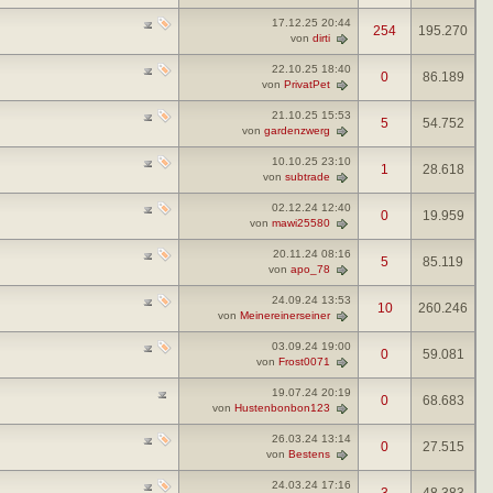
17.12.25
20:44
254
195.270
von
dirti
22.10.25
18:40
0
86.189
von
PrivatPet
21.10.25
15:53
5
54.752
von
gardenzwerg
10.10.25
23:10
1
28.618
von
subtrade
02.12.24
12:40
0
19.959
von
mawi25580
20.11.24
08:16
5
85.119
von
apo_78
24.09.24
13:53
10
260.246
von
Meinereinerseiner
03.09.24
19:00
0
59.081
von
Frost0071
19.07.24
20:19
0
68.683
von
Hustenbonbon123
26.03.24
13:14
0
27.515
von
Bestens
24.03.24
17:16