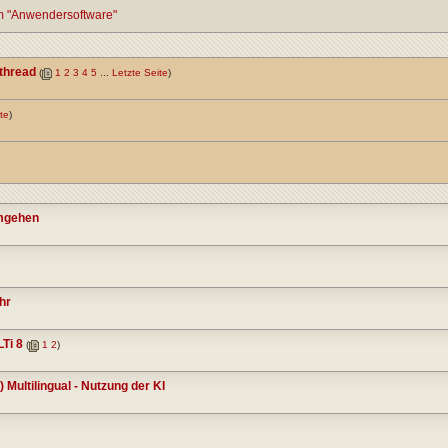
um "Anwendersoftware"
sthread
(
1
2
3
4
5
...
Letzte Seite
)
te
)
umgehen
hr
Ti 8
(
1
2
)
Multilingual - Nutzung der KI