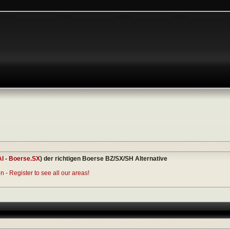
AI
-
Boerse.SX
) der richtigen Boerse BZ/SX/SH Alternative
 - Register to see all our areas!