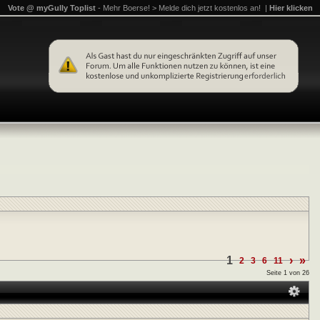
Vote @ myGully Toplist
- Mehr Boerse! > Melde dich jetzt kostenlos an! |
Hier klicken
1
›
»
2
3
6
11
Seite 1 von 26