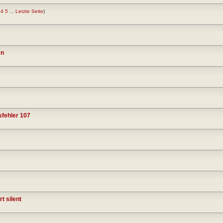
4
5
...
Letzte Seite
)
en
sfehler 107
t silent