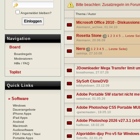
Bitte beachten: Zusatzregeln im For
Angemeldet bleiben?
Thema
/
Autor
Microsoft Office 2010 - Diskussion
Atermann_archive
, 01.04.10
Rosetta Stone
(
1
2
3
4
5
...
Letzte Sei
Navigation
Atermann
, 20.06.09
Board
Nero
(
1
2
3
4
5
...
Letzte Seite
)
saininja
, 27.10.08
Boardregeln
Moderatoren
Hilfe / FAQ
JDownloader Mega Transfer limit 
Toplist
bossthomas
, 27.07.26
SlySoft CloneDVD
Quick Links
tobbytobsen
, 23.12.09
Adobe Portable SW startet nicht me
» Software
swissheat
, 01.05.26
Windows
Adobe Photoshop CS5 Portable MUL
Dauerangebote
-gamemaster-
, 19.05.10
iPhone Apps
iPad Apps
Adobe Photoshop 2026 v27.3.1 (x64) 
Android
haiflosse
, 18.02.26
Macintosh
Audiosoftware
Algoriddim djay Pro v5 für Windows
PDA / Handy / Navi
Portable Apps
Sohnflo
, 22.01.26