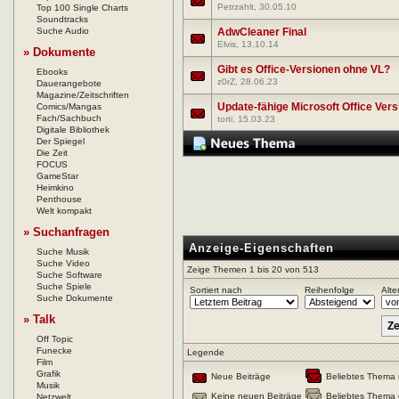
Petrzahlt
, 30.05.10
Top 100 Single Charts
Soundtracks
Suche Audio
AdwCleaner Final
Elvis
, 13.10.14
» Dokumente
Gibt es Office-Versionen ohne VL?
Ebooks
z0rZ
, 28.06.23
Dauerangebote
Magazine/Zeitschriften
Update-fähige Microsoft Office Ver
Comics/Mangas
Fach/Sachbuch
torti
, 15.03.23
Digitale Bibliothek
Der Spiegel
Die Zeit
FOCUS
GameStar
Heimkino
Penthouse
Welt kompakt
» Suchanfragen
Anzeige-Eigenschaften
Suche Musik
Suche Video
Zeige Themen 1 bis 20 von 513
Suche Software
Suche Spiele
Sortiert nach
Reihenfolge
Alte
Suche Dokumente
» Talk
Off Topic
Funecke
Legende
Film
Grafik
Neue Beiträge
Beliebtes Thema 
Musik
Keine neuen Beiträge
Beliebtes Thema 
Netzwelt