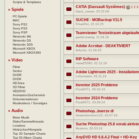
Scripts & Templates
CATIA (Dassault Systèmes)
(
1
2
3
» Spiele
black_caeser
, 25.03.06
PC-Spiele
SUCHE - MOBackup V11.5
MAC
PrivatPet
, 22.10.25
Sony PS2
Sony PS3
Sony PSP
Teamviewer Testzeitraum abgelauf
Nintendo Wii
gardenzwerg
, 11.04.16
Nintendo DS
Nintendo 3DS
Adobe Acrobat - DEAKTIVIERT
Microsoft XBOX
linfuchs
, 21.09.25
Microsoft XBOX360
RIP Software
» Video
mawi25580
, 02.12.24
Filme
Serien
Adobe Lightroom 2025 - Installation
DVDR
Lohenstein
, 02.11.24
DVD9
HD Area
Inventor 2025 Probleme
3D Filme
Frost0071
, 06.04.24
HD2DVD
Animation/Zeichentrick
Inventor 2024 Probleme
Dokumentationen
Frost0071
, 03.09.24
Musikvideos / Sonstiges
» Audio
Photoshop...boerze dl
Hustenbonbon123
, 19.07.24
Biete Musik
Disko/Sammelthreads
Suche Photoshop 25.6 vorab aktivier
Lossless
Bestens
, 26.03.24
Hörbücher/Hörspiele
Top 30 Sampler Charts
AnyDVD HD 6.6.4.2 Final + HD-Key
Top 50 Alben Charts