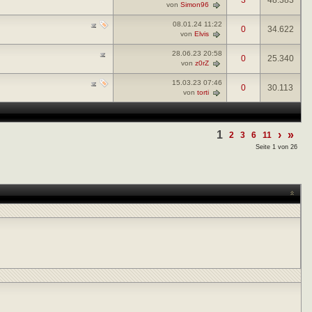
3
48.383
von
Simon96
08.01.24
11:22
0
34.622
von
Elvis
28.06.23
20:58
0
25.340
von
z0rZ
15.03.23
07:46
0
30.113
von
torti
1
›
»
2
3
6
11
Seite 1 von 26