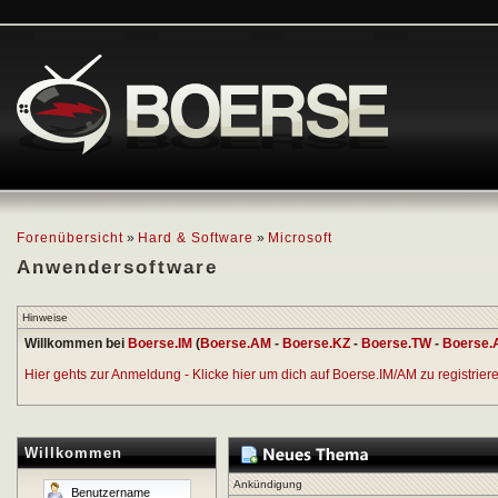
Forenübersicht
»
Hard & Software
»
Microsoft
Anwendersoftware
Hinweise
Willkommen bei
Boerse.IM
(
Boerse.AM
-
Boerse.KZ
-
Boerse.TW
-
Boerse.
Hier gehts zur Anmeldung - Klicke hier um dich auf Boerse.IM/AM zu registrieren
Willkommen
Ankündigung